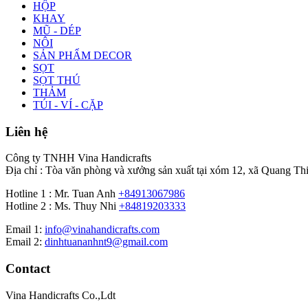
HỘP
KHAY
MŨ - DÉP
NÔI
SẢN PHẨM DECOR
SỌT
SỌT THÚ
THẢM
TÚI - VÍ - CẶP
Liên hệ
Công ty TNHH Vina Handicrafts
Địa chỉ : Tòa văn phòng và xưởng sản xuất tại xóm 12, xã Quang Th
Hotline 1 : Mr. Tuan Anh
+84913067986
Hotline 2 : Ms. Thuy Nhi
+84819203333
Email 1:
info@vinahandicrafts.com
Email 2:
dinhtuananhnt9@gmail.com
Contact
Vina Handicrafts Co.,Ldt