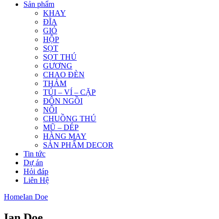
Sản phẩm
KHAY
ĐĨA
GIỎ
HỘP
SỌT
SỌT THÚ
GƯƠNG
CHAO ĐÈN
THẢM
TÚI – VÍ – CẶP
ĐÔN NGỒI
NÔI
CHUỒNG THÚ
MŨ – DÉP
HÀNG MAY
SẢN PHẨM DECOR
Tin tức
Dự án
Hỏi đáp
Liên Hệ
Home
Ian Doe
Ian Doe