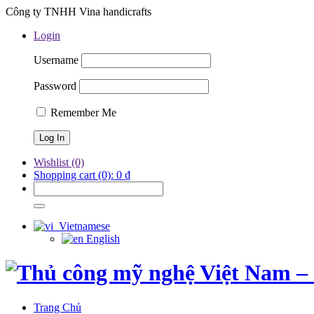
Công ty TNHH Vina handicrafts
Login
Username
Password
Remember Me
Wishlist
(0)
Shopping cart
(0):
0
₫
Vietnamese
English
Trang Chủ