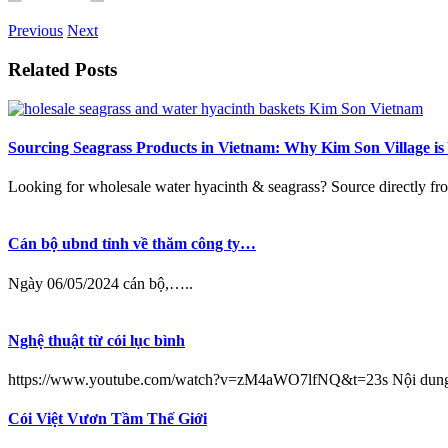
Previous
Next
Related Posts
Sourcing Seagrass Products in Vietnam: Why Kim Son Village is
Looking for wholesale water hyacinth & seagrass? Source directly fro
Cán bộ ubnd tỉnh về thăm công ty…
Ngày 06/05/2024 cán bộ,…..
Nghệ thuật từ cói lục bình
https://www.youtube.com/watch?v=zM4aWO7lfNQ&t=23s Nội dun
Cói Việt Vươn Tầm Thế Giới