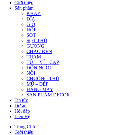
Giới thiệu
Sản phẩm
KHAY
ĐĨA
GIỎ
HỘP
SỌT
SỌT THÚ
GƯƠNG
CHAO ĐÈN
THẢM
TÚI – VÍ – CẶP
ĐÔN NGỒI
NÔI
CHUỒNG THÚ
MŨ – DÉP
HÀNG MAY
SẢN PHẨM DECOR
Tin tức
Dự án
Hỏi đáp
Liên Hệ
Trang Chủ
Giới thiệu