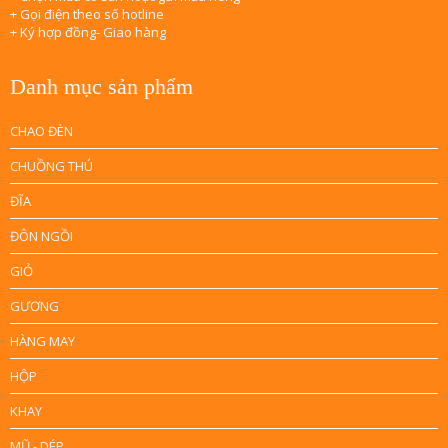
+ Gọi điện theo số hotline
+ Ký hợp đồng- Giao hàng
Danh mục sản phẩm
CHAO ĐÈN
CHUỒNG THÚ
ĐĨA
ĐÔN NGỒI
GIỎ
GƯƠNG
HÀNG MAY
HỘP
KHAY
MŨ - DÉP