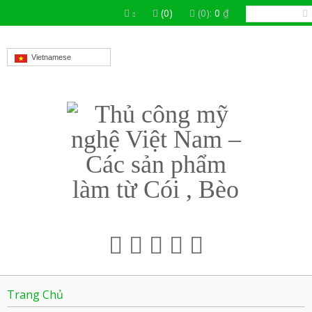
(0)
(0):
0
₫
Vietnamese
Trang Chủ