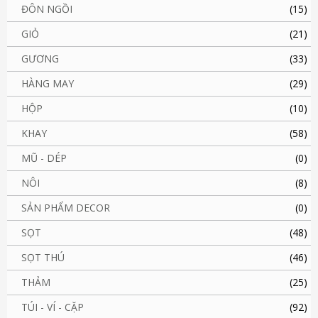
ĐÔN NGỒI
(15)
GIỎ
(21)
GƯƠNG
(33)
HÀNG MAY
(29)
HỘP
(10)
KHAY
(58)
MŨ - DÉP
(0)
NÔI
(8)
SẢN PHẨM DECOR
(0)
SỌT
(48)
SỌT THÚ
(46)
THẢM
(25)
TÚI - VÍ - CẶP
(92)