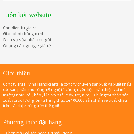
Liên kết website
Can dien tu gia re
Giàn phơi thông minh
Dịch vụ sửa nhà trọn gói
Quảng cáo google giá rẻ
Giới thiệu
Công ty TNHH Vina Handicrafts là công ty chuyên sản xuất và xuất khẩu
các sản phẩm thủ công mỹ nghệ từ các nguyên liệu thân thiện với môi
trường như : cói , bèo , lúa, vỏ ngô, mây, tre, nứa,... Chúng tôi nhận sản
xuất với số lượng lớn từ hàng chục tới 100.000 sản phẩm và xuất khẩu
trên các thị trường trên thế giới!
Phương thức đặt hàng
+ Chọn mẫu có sẵn hoặc gửi mẫu riêng