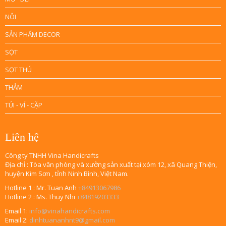
NÔI
SẢN PHẨM DECOR
SỌT
SỌT THÚ
THẢM
TÚI - VÍ - CẶP
Liên hệ
Công ty TNHH Vina Handicrafts
Địa chỉ : Tòa văn phòng và xưởng sản xuất tại xóm 12, xã Quang Thiện,
huyện Kim Sơn , tỉnh Ninh Bình, Việt Nam.
Hotline 1 : Mr. Tuan Anh
+84913067986
Hotline 2 : Ms. Thuy Nhi
+84819203333
Email 1:
info@vinahandicrafts.com
Email 2:
dinhtuananhnt9@gmail.com