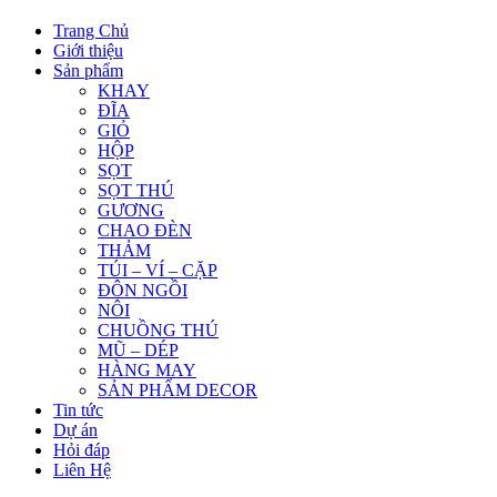
Trang Chủ
Giới thiệu
Sản phẩm
KHAY
ĐĨA
GIỎ
HỘP
SỌT
SỌT THÚ
GƯƠNG
CHAO ĐÈN
THẢM
TÚI – VÍ – CẶP
ĐÔN NGỒI
NÔI
CHUỒNG THÚ
MŨ – DÉP
HÀNG MAY
SẢN PHẨM DECOR
Tin tức
Dự án
Hỏi đáp
Liên Hệ