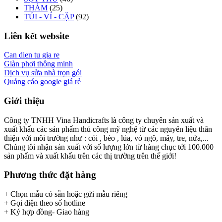
THẢM
(25)
TÚI - VÍ - CẶP
(92)
Liên kết website
Can dien tu gia re
Giàn phơi thông minh
Dịch vụ sửa nhà trọn gói
Quảng cáo google giá rẻ
Giới thiệu
Công ty TNHH Vina Handicrafts là công ty chuyên sản xuất và
xuất khẩu các sản phẩm thủ công mỹ nghệ từ các nguyên liệu thân
thiện với môi trường như : cói , bèo , lúa, vỏ ngô, mây, tre, nứa,...
Chúng tôi nhận sản xuất với số lượng lớn từ hàng chục tới 100.000
sản phẩm và xuất khẩu trên các thị trường trên thế giới!
Phương thức đặt hàng
+ Chọn mẫu có sẵn hoặc gửi mẫu riêng
+ Gọi điện theo số hotline
+ Ký hợp đồng- Giao hàng