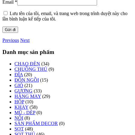
Email
*
Lưu tên của tôi, email, và trang web trong trình duyệt này cho
lần bình luận kế tiếp của tôi.
Previous
Next
Danh mục sản phẩm
CHAO ĐÈN
(34)
CHUỒNG THÚ
(9)
ĐĨA
(20)
ĐÔN NGỒI
(15)
GIỎ
(21)
GƯƠNG
(33)
HÀNG MAY
(29)
HỘP
(10)
KHAY
(58)
MŨ - DÉP
(0)
NÔI
(8)
SẢN PHẨM DECOR
(0)
SỌT
(48)
SỌT THÚ
(46)