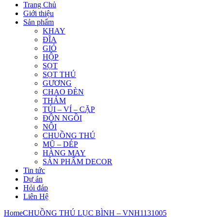
Trang Chủ
Giới thiệu
Sản phẩm
KHAY
ĐĨA
GIỎ
HỘP
SỌT
SỌT THÚ
GƯƠNG
CHAO ĐÈN
THẢM
TÚI – VÍ – CẶP
ĐÔN NGỒI
NÔI
CHUỒNG THÚ
MŨ – DÉP
HÀNG MAY
SẢN PHẨM DECOR
Tin tức
Dự án
Hỏi đáp
Liên Hệ
Home
CHUỒNG THÚ LỤC BÌNH – VNH1131005