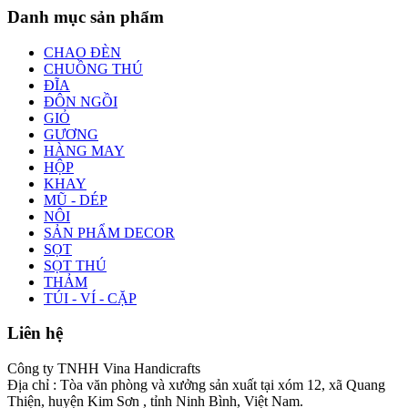
Danh mục sản phẩm
CHAO ĐÈN
CHUỒNG THÚ
ĐĨA
ĐÔN NGỒI
GIỎ
GƯƠNG
HÀNG MAY
HỘP
KHAY
MŨ - DÉP
NÔI
SẢN PHẨM DECOR
SỌT
SỌT THÚ
THẢM
TÚI - VÍ - CẶP
Liên hệ
Công ty TNHH Vina Handicrafts
Địa chỉ : Tòa văn phòng và xưởng sản xuất tại xóm 12, xã Quang
Thiện, huyện Kim Sơn , tỉnh Ninh Bình, Việt Nam.