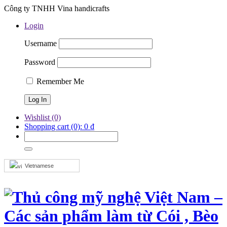
Công ty TNHH Vina handicrafts
Login
Username
Password
Remember Me
Wishlist
(0)
Shopping cart
(0):
0
₫
Vietnamese