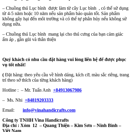
– Chuồng thú Lục bình được làm từ cây Lục bình , có thể sử dụng
từ 4-5 năm hoặc 10 năm nếu sản phẩm bảo quản tốt. Sản phẩm
không gây hại đến môi trường và có thể tự phân hủy nếu không sử
dụng nữa.
– Chuồng thú Lục bình mang lại cho thú cưng của bạn cảm giác
ấm áp , gần gũi và thân thiện
Quý khách có nhu cầu đặt hàng vui lòng liên hệ để được phục
vụ tốt nhất!
(
Đặt hàng: theo yêu cầu về hình dáng, kích cỡ, màu sắc riêng, trang
trí theo sở thích của từng khách hàng)
Hotline : – Mr. Tuấn Anh
+84913067986
– Ms. Nhi
+84819203333
Email:
info@vinahandicrafts.com
Công ty TNHH Vina Handicrafts
Địa chỉ :
Xóm 12
– Quang Thiện – Kim Sơn – Ninh Bình –
Việt Nam