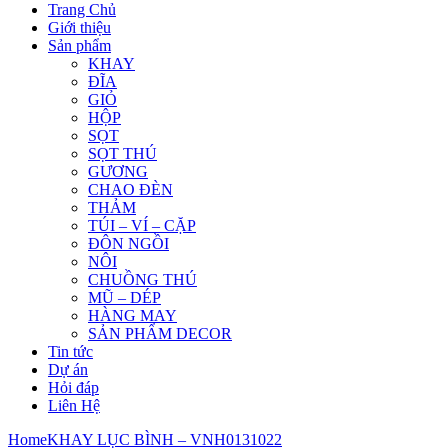
Trang Chủ
Giới thiệu
Sản phẩm
KHAY
ĐĨA
GIỎ
HỘP
SỌT
SỌT THÚ
GƯƠNG
CHAO ĐÈN
THẢM
TÚI – VÍ – CẶP
ĐÔN NGỒI
NÔI
CHUỒNG THÚ
MŨ – DÉP
HÀNG MAY
SẢN PHẨM DECOR
Tin tức
Dự án
Hỏi đáp
Liên Hệ
Home
KHAY LỤC BÌNH – VNH0131022