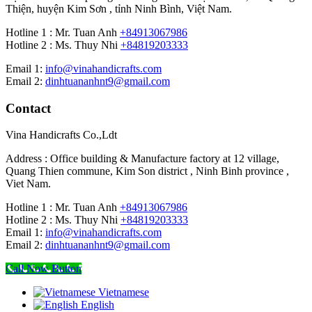
Thiện, huyện Kim Sơn , tỉnh Ninh Bình, Việt Nam.
Hotline 1 : Mr. Tuan Anh
+84913067986
Hotline 2 : Ms. Thuy Nhi
+84819203333
Email 1:
info@vinahandicrafts.com
Email 2:
dinhtuananhnt9@gmail.com
Contact
Vina Handicrafts Co.,Ldt
Address : Office building & Manufacture factory at 12 village,
Quang Thien commune, Kim Son district , Ninh Binh province ,
Viet Nam.
Hotline 1 : Mr. Tuan Anh
+84913067986
Hotline 2 : Ms. Thuy Nhi
+84819203333
Email 1:
info@vinahandicrafts.com
Email 2:
dinhtuananhnt9@gmail.com
Call Now Button
Vietnamese
English