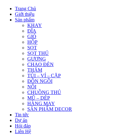
Trang Chủ
Giới thiệu
Sản phẩm
KHAY
ĐĨA
GIỎ
HỘP
SỌT
SỌT THÚ
GƯƠNG
CHAO ĐÈN
THẢM
TÚI – VÍ – CẶP
ĐÔN NGỒI
NÔI
CHUỒNG THÚ
MŨ – DÉP
HÀNG MAY
SẢN PHẨM DECOR
Tin tức
Dự án
Hỏi đáp
Liên Hệ