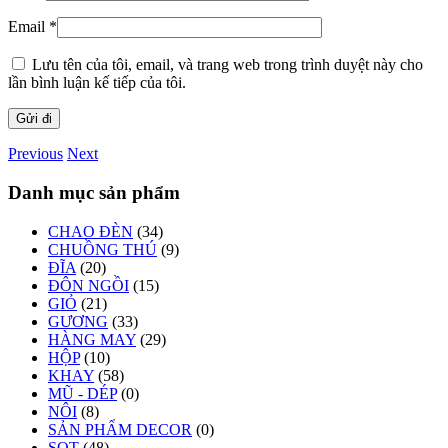
Email
*
Lưu tên của tôi, email, và trang web trong trình duyệt này cho
lần bình luận kế tiếp của tôi.
Previous
Next
Danh mục sản phẩm
CHAO ĐÈN
(34)
CHUỒNG THÚ
(9)
ĐĨA
(20)
ĐÔN NGỒI
(15)
GIỎ
(21)
GƯƠNG
(33)
HÀNG MAY
(29)
HỘP
(10)
KHAY
(58)
MŨ - DÉP
(0)
NÔI
(8)
SẢN PHẨM DECOR
(0)
SỌT
(48)