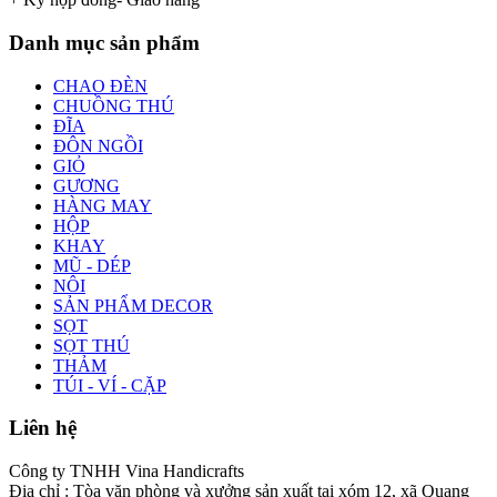
Danh mục sản phẩm
CHAO ĐÈN
CHUỒNG THÚ
ĐĨA
ĐÔN NGỒI
GIỎ
GƯƠNG
HÀNG MAY
HỘP
KHAY
MŨ - DÉP
NÔI
SẢN PHẨM DECOR
SỌT
SỌT THÚ
THẢM
TÚI - VÍ - CẶP
Liên hệ
Công ty TNHH Vina Handicrafts
Địa chỉ : Tòa văn phòng và xưởng sản xuất tại xóm 12, xã Quang