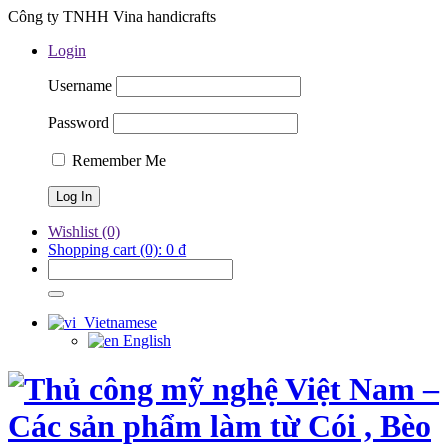
Công ty TNHH Vina handicrafts
Login
Username
Password
Remember Me
Wishlist
(0)
Shopping cart
(0):
0
₫
Vietnamese
English