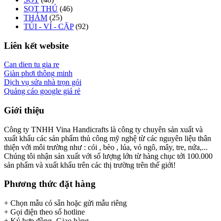
SỌT THÚ
(46)
THẢM
(25)
TÚI - VÍ - CẶP
(92)
Liên kết website
Can dien tu gia re
Giàn phơi thông minh
Dịch vụ sửa nhà trọn gói
Quảng cáo google giá rẻ
Giới thiệu
Công ty TNHH Vina Handicrafts là công ty chuyên sản xuất và
xuất khẩu các sản phẩm thủ công mỹ nghệ từ các nguyên liệu thân
thiện với môi trường như : cói , bèo , lúa, vỏ ngô, mây, tre, nứa,...
Chúng tôi nhận sản xuất với số lượng lớn từ hàng chục tới 100.000
sản phẩm và xuất khẩu trên các thị trường trên thế giới!
Phương thức đặt hàng
+ Chọn mẫu có sẵn hoặc gửi mẫu riêng
+ Gọi điện theo số hotline
+ Ký hợp đồng- Giao hàng