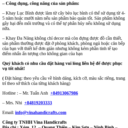
–
Công dụng, công năng của sản phẩm:
– Khay Lục Bình được làm từ cây bèo lục bình có thể sử dụng từ 4-
5 năm hoặc mười năm nếu sản phẩm bảo quản tốt. Sản phẩm không
gây hại đến môi trường và có thể tự phân hủy nếu không sử dụng
nữa.
– Khay Đa Năng không chỉ decor mà còn đựng được đồ cần thiết,
sản phẩm thường được đặt ở phòng khách, phòng ngủ hoặc căn bếp
của bạn với thiết kế đơn giản nhưng không kém phần tinh tế tạo
điểm nhấn ấn tượng cho không gian của bạn
Quý khách có nhu cầu đặt hàng vui lòng liên hệ để được phục
vụ tốt nhất!
(
Đặt hàng: theo yêu cầu về hình dáng, kích cỡ, màu sắc riêng, trang
trí theo sở thích của từng khách hàng)
Hotline : – Mr. Tuấn Anh
+84913067986
– Mrs. Nhi
+84819203333
Email:
info@vinahandicrafts.com
Công ty TNHH Vina Handicrafts
Địa chỉ :
Xóm 12
– Quang Thiện – Kim Sơn – Ninh Bình –