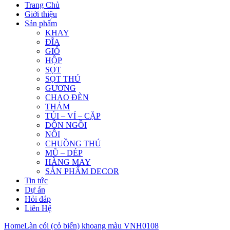
Trang Chủ
Giới thiệu
Sản phẩm
KHAY
ĐĨA
GIỎ
HỘP
SỌT
SỌT THÚ
GƯƠNG
CHAO ĐÈN
THẢM
TÚI – VÍ – CẶP
ĐÔN NGỒI
NÔI
CHUỒNG THÚ
MŨ – DÉP
HÀNG MAY
SẢN PHẨM DECOR
Tin tức
Dự án
Hỏi đáp
Liên Hệ
Home
Làn cói (cỏ biển) khoang màu VNH0108