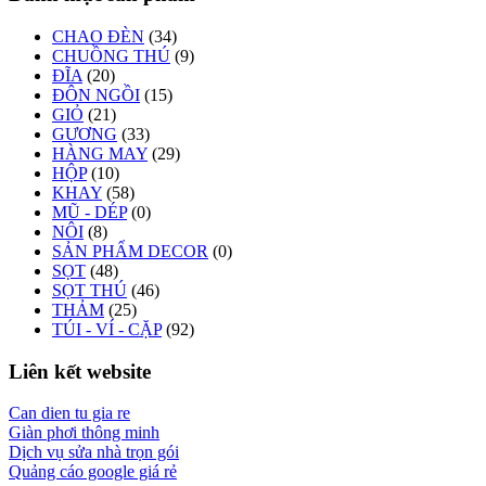
CHAO ĐÈN
(34)
CHUỒNG THÚ
(9)
ĐĨA
(20)
ĐÔN NGỒI
(15)
GIỎ
(21)
GƯƠNG
(33)
HÀNG MAY
(29)
HỘP
(10)
KHAY
(58)
MŨ - DÉP
(0)
NÔI
(8)
SẢN PHẨM DECOR
(0)
SỌT
(48)
SỌT THÚ
(46)
THẢM
(25)
TÚI - VÍ - CẶP
(92)
Liên kết website
Can dien tu gia re
Giàn phơi thông minh
Dịch vụ sửa nhà trọn gói
Quảng cáo google giá rẻ