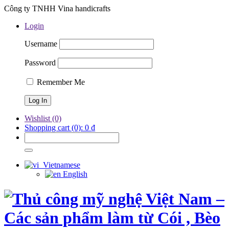
Công ty TNHH Vina handicrafts
Login
Username
Password
Remember Me
Wishlist
(0)
Shopping cart
(0):
0
₫
Vietnamese
English