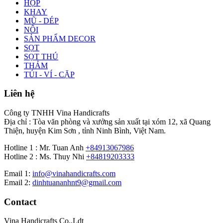
HỘP
KHAY
MŨ - DÉP
NÔI
SẢN PHẨM DECOR
SỌT
SỌT THÚ
THẢM
TÚI - VÍ - CẶP
Liên hệ
Công ty TNHH Vina Handicrafts
Địa chỉ : Tòa văn phòng và xưởng sản xuất tại xóm 12, xã Quang
Thiện, huyện Kim Sơn , tỉnh Ninh Bình, Việt Nam.
Hotline 1 : Mr. Tuan Anh
+84913067986
Hotline 2 : Ms. Thuy Nhi
+84819203333
Email 1:
info@vinahandicrafts.com
Email 2:
dinhtuananhnt9@gmail.com
Contact
Vina Handicrafts Co.,Ldt