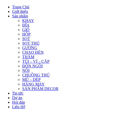
Trang Chủ
Giới thiệu
Sản phẩm
KHAY
ĐĨA
GIỎ
HỘP
SỌT
SỌT THÚ
GƯƠNG
CHAO ĐÈN
THẢM
TÚI – VÍ – CẶP
ĐÔN NGỒI
NÔI
CHUỒNG THÚ
MŨ – DÉP
HÀNG MAY
SẢN PHẨM DECOR
Tin tức
Dự án
Hỏi đáp
Liên Hệ