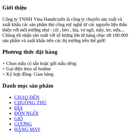
Giới thiệu
Công ty TNHH Vina Handicrafts là công ty chuyên sản xuất và
xuất khẩu các sản phẩm thủ công mỹ nghệ từ các nguyên liệu thân
thiện với môi trường như : cói , bèo , lúa, vỏ ngô, mây, tre, nứa,...
Chúng tôi nhận sản xuất với số lượng lớn từ hàng chục tới 100.000
sản phẩm và xuất khẩu trên các thị trường trên thế giới!
Phương thức đặt hàng
+ Chọn mẫu có sẵn hoặc gửi mẫu riêng
+ Gọi điện theo số hotline
+ Ký hợp đồng- Giao hàng
Danh mục sản phẩm
CHAO ĐÈN
CHUỒNG THÚ
ĐĨA
ĐÔN NGỒI
GIỎ
GƯƠNG
HÀNG MAY