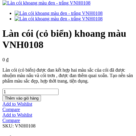
Làn cói (cỏ biển) khoang màu
VNH0108
0
₫
Làn cói (cỏ biển) được đan kết hợp hai màu sắc của cói đã được
nhuộm màu nâu và cói trơn , được đan thêm quai xoắn. Tạo nên sản
phẩm màu sắc đẹp, hợp thời trang, tiện dụng.
Làn
cói
Thêm vào giỏ hàng
(cỏ
Add to Wishlist
biển)
Compare
khoang
Add to Wishlist
màu
Compare
VNH0108
SKU:
VNH0108
số
lượng