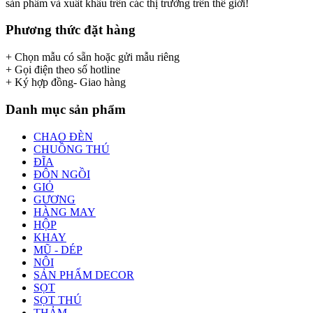
sản phẩm và xuất khẩu trên các thị trường trên thế giới!
Phương thức đặt hàng
+ Chọn mẫu có sẵn hoặc gửi mẫu riêng
+ Gọi điện theo số hotline
+ Ký hợp đồng- Giao hàng
Danh mục sản phẩm
CHAO ĐÈN
CHUỒNG THÚ
ĐĨA
ĐÔN NGỒI
GIỎ
GƯƠNG
HÀNG MAY
HỘP
KHAY
MŨ - DÉP
NÔI
SẢN PHẨM DECOR
SỌT
SỌT THÚ
THẢM