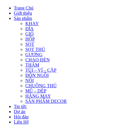
Trang Chủ
Giới thiệu
Sản phẩm
KHAY
ĐĨA
GIỎ
HỘP
SỌT
SỌT THÚ
GƯƠNG
CHAO ĐÈN
THẢM
TÚI – VÍ – CẶP
ĐÔN NGỒI
NÔI
CHUỒNG THÚ
MŨ – DÉP
HÀNG MAY
SẢN PHẨM DECOR
Tin tức
Dự án
Hỏi đáp
Liên Hệ