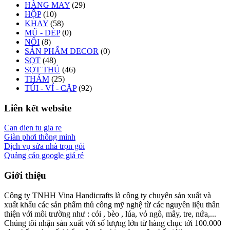
HÀNG MAY
(29)
HỘP
(10)
KHAY
(58)
MŨ - DÉP
(0)
NÔI
(8)
SẢN PHẨM DECOR
(0)
SỌT
(48)
SỌT THÚ
(46)
THẢM
(25)
TÚI - VÍ - CẶP
(92)
Liên kết website
Can dien tu gia re
Giàn phơi thông minh
Dịch vụ sửa nhà trọn gói
Quảng cáo google giá rẻ
Giới thiệu
Công ty TNHH Vina Handicrafts là công ty chuyên sản xuất và
xuất khẩu các sản phẩm thủ công mỹ nghệ từ các nguyên liệu thân
thiện với môi trường như : cói , bèo , lúa, vỏ ngô, mây, tre, nứa,...
Chúng tôi nhận sản xuất với số lượng lớn từ hàng chục tới 100.000