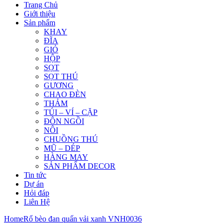
Trang Chủ
Giới thiệu
Sản phẩm
KHAY
ĐĨA
GIỎ
HỘP
SỌT
SỌT THÚ
GƯƠNG
CHAO ĐÈN
THẢM
TÚI – VÍ – CẶP
ĐÔN NGỒI
NÔI
CHUỒNG THÚ
MŨ – DÉP
HÀNG MAY
SẢN PHẨM DECOR
Tin tức
Dự án
Hỏi đáp
Liên Hệ
Home
Rổ bèo đan quấn vải xanh VNH0036