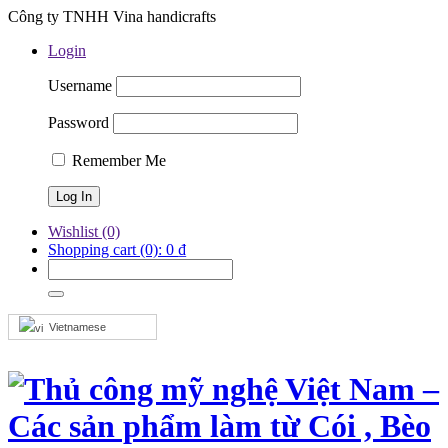
Công ty TNHH Vina handicrafts
Login
Username
Password
Remember Me
Wishlist
(0)
Shopping cart
(0):
0
₫
Vietnamese