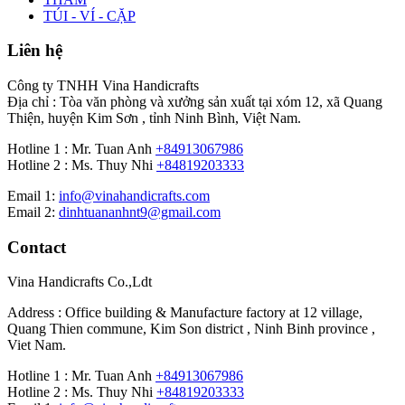
TÚI - VÍ - CẶP
Liên hệ
Công ty TNHH Vina Handicrafts
Địa chỉ : Tòa văn phòng và xưởng sản xuất tại xóm 12, xã Quang
Thiện, huyện Kim Sơn , tỉnh Ninh Bình, Việt Nam.
Hotline 1 : Mr. Tuan Anh
+84913067986
Hotline 2 : Ms. Thuy Nhi
+84819203333
Email 1:
info@vinahandicrafts.com
Email 2:
dinhtuananhnt9@gmail.com
Contact
Vina Handicrafts Co.,Ldt
Address : Office building & Manufacture factory at 12 village,
Quang Thien commune, Kim Son district , Ninh Binh province ,
Viet Nam.
Hotline 1 : Mr. Tuan Anh
+84913067986
Hotline 2 : Ms. Thuy Nhi
+84819203333