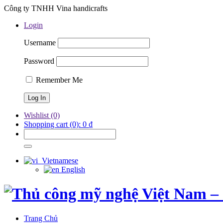
Công ty TNHH Vina handicrafts
Login
Username
Password
Remember Me
Wishlist
(0)
Shopping cart
(0):
0
₫
Vietnamese
English
Trang Chủ