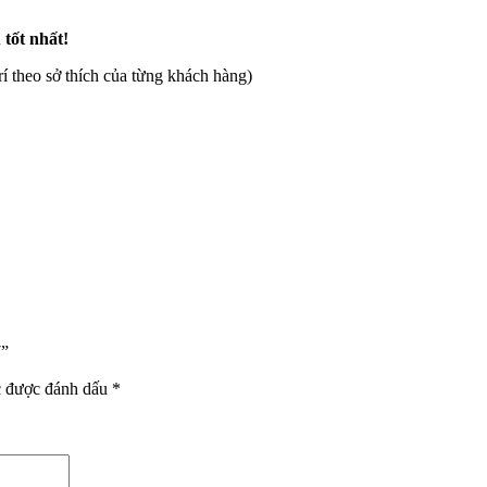
 tốt nhất!
rí theo sở thích của từng khách hàng)
7”
c được đánh dấu
*