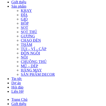
Giới thiệu
Sản phẩm
KHAY
ĐĨA
GIỎ
HỘP
SỌT
SỌT THÚ
GƯƠNG
CHAO ĐÈN
THẢM
TÚI – VÍ – CẶP
ĐÔN NGỒI
NÔI
CHUỒNG THÚ
MŨ – DÉP
HÀNG MAY
SẢN PHẨM DECOR
Tin tức
Dự án
Hỏi đáp
Liên Hệ
Trang Chủ
Giới thiệu