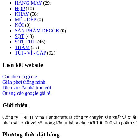
HÀNG MAY
(29)
HỘP
(10)
KHAY
(58)
MŨ - DÉP
(0)
NÔI
(8)
SẢN PHẨM DECOR
(0)
SỌT
(48)
SỌT THÚ
(46)
THẢM
(25)
TÚI - VÍ - CẶP
(92)
Liên kết website
Can dien tu gia re
Giàn phơi thông minh
Dịch vụ sửa nhà trọn gói
Quảng cáo google giá rẻ
Giới thiệu
Công ty TNHH Vina Handicrafts là công ty chuyên sản xuất và xuất khẩ
nhận sản xuất với số lượng lớn từ hàng chục tới 100.000 sản phẩm và x
Phương thức đặt hàng