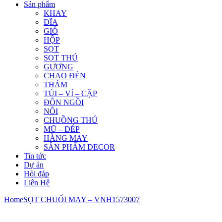
Sản phẩm
KHAY
ĐĨA
GIỎ
HỘP
SỌT
SỌT THÚ
GƯƠNG
CHAO ĐÈN
THẢM
TÚI – VÍ – CẶP
ĐÔN NGỒI
NÔI
CHUỒNG THÚ
MŨ – DÉP
HÀNG MAY
SẢN PHẨM DECOR
Tin tức
Dự án
Hỏi đáp
Liên Hệ
Home
SỌT CHUỐI MAY – VNH1573007