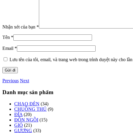
Nhận xét của bạn
*
Tên
*
Email
*
Lưu tên của tôi, email, và trang web trong trình duyệt này cho lần 
Previous
Next
Danh mục sản phẩm
CHAO ĐÈN
(34)
CHUỒNG THÚ
(9)
ĐĨA
(20)
ĐÔN NGỒI
(15)
GIỎ
(21)
GƯƠNG
(33)