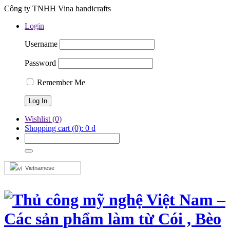
Công ty TNHH Vina handicrafts
Login
Username
Password
Remember Me
Wishlist
(0)
Shopping cart
(0):
0
₫
Vietnamese