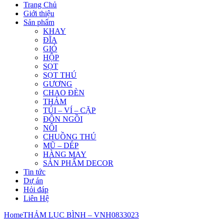
Trang Chủ
Giới thiệu
Sản phẩm
KHAY
ĐĨA
GIỎ
HỘP
SỌT
SỌT THÚ
GƯƠNG
CHAO ĐÈN
THẢM
TÚI – VÍ – CẶP
ĐÔN NGỒI
NÔI
CHUỒNG THÚ
MŨ – DÉP
HÀNG MAY
SẢN PHẨM DECOR
Tin tức
Dự án
Hỏi đáp
Liên Hệ
Home
THẢM LỤC BÌNH – VNH0833023