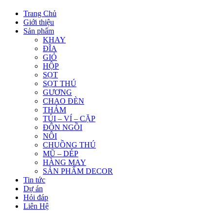
Trang Chủ
Giới thiệu
Sản phẩm
KHAY
ĐĨA
GIỎ
HỘP
SỌT
SỌT THÚ
GƯƠNG
CHAO ĐÈN
THẢM
TÚI – VÍ – CẶP
ĐÔN NGỒI
NÔI
CHUỒNG THÚ
MŨ – DÉP
HÀNG MAY
SẢN PHẨM DECOR
Tin tức
Dự án
Hỏi đáp
Liên Hệ