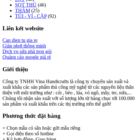
SỌT THÚ
(46)
THẢM
(25)
TÚI - VÍ - CẶP
(92)
Liên kết website
Can dien tu gia re
Giàn phơi thông minh
Dịch vụ sửa nhà trọn gói
Quảng cáo google giá rẻ
Giới thiệu
Công ty TNHH Vina Handicrafts là công ty chuyên sản xuất và
xuất khẩu các sản phẩm thủ công mỹ nghệ từ các nguyên liệu thân
thiện với môi trường như : cói , bèo , lúa, vỏ ngô, mây, tre, nứa,...
Chúng tôi nhận sản xuất với số lượng lớn từ hàng chục tới 100.000
sản phẩm và xuất khẩu trên các thị trường trên thế giới!
Phương thức đặt hàng
+ Chọn mẫu có sẵn hoặc gửi mẫu riêng
+ Gọi điện theo số hotline
+ Ký hợp đồng- Giao hàng