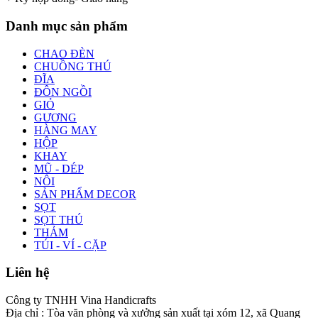
Danh mục sản phẩm
CHAO ĐÈN
CHUỒNG THÚ
ĐĨA
ĐÔN NGỒI
GIỎ
GƯƠNG
HÀNG MAY
HỘP
KHAY
MŨ - DÉP
NÔI
SẢN PHẨM DECOR
SỌT
SỌT THÚ
THẢM
TÚI - VÍ - CẶP
Liên hệ
Công ty TNHH Vina Handicrafts
Địa chỉ : Tòa văn phòng và xưởng sản xuất tại xóm 12, xã Quang