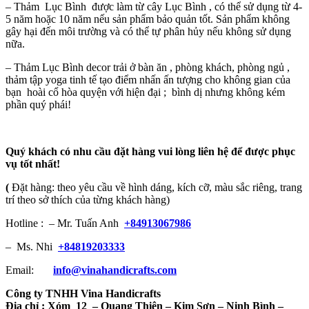
– Thảm Lục Bình được làm từ cây Lục Bình , có thể sử dụng từ 4-
5 năm hoặc 10 năm nếu sản phẩm bảo quản tốt. Sản phẩm không
gây hại đến môi trường và có thể tự phân hủy nếu không sử dụng
nữa.
– Thảm Lục Bình decor trải ở bàn ăn , phòng khách, phòng ngủ ,
thảm tập yoga tinh tế tạo điểm nhấn ấn tượng cho không gian của
bạn hoài cổ hòa quyện với hiện đại ; bình dị nhưng không kém
phần quý phái!
Quý khách có nhu cầu đặt hàng vui lòng liên hệ để được phục
vụ tốt nhất!
(
Đặt hàng: theo yêu cầu về hình dáng, kích cỡ, màu sắc riêng, trang
trí theo sở thích của từng khách hàng)
Hotline : – Mr. Tuấn Anh
+84913067986
– Ms. Nhi
+84819203333
Email:
info@vinahandicrafts.com
Công ty TNHH Vina Handicrafts
Địa chỉ :
Xóm 12
– Quang Thiện – Kim Sơn – Ninh Bình –