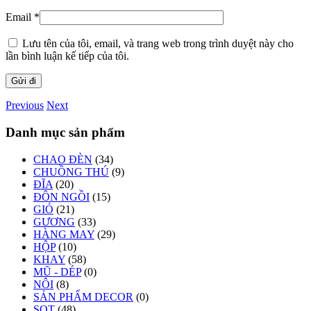
Email
*
Lưu tên của tôi, email, và trang web trong trình duyệt này cho
lần bình luận kế tiếp của tôi.
Previous
Next
Danh mục sản phẩm
CHAO ĐÈN
(34)
CHUỒNG THÚ
(9)
ĐĨA
(20)
ĐÔN NGỒI
(15)
GIỎ
(21)
GƯƠNG
(33)
HÀNG MAY
(29)
HỘP
(10)
KHAY
(58)
MŨ - DÉP
(0)
NÔI
(8)
SẢN PHẨM DECOR
(0)
SỌT
(48)