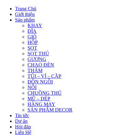
Trang Chủ
Giới thiệu
Sản phẩm
KHAY
ĐĨA
GIỎ
HỘP
SỌT
SỌT THÚ
GƯƠNG
CHAO ĐÈN
THẢM
TÚI – VÍ – CẶP
ĐÔN NGỒI
NÔI
CHUỒNG THÚ
MŨ – DÉP
HÀNG MAY
SẢN PHẨM DECOR
Tin tức
Dự án
Hỏi đáp
Liên Hệ