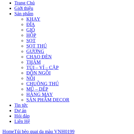
Trang Chủ
Giới thiệu
Sản phẩm
KHAY
ĐĨA
GIỎ
HỘP
SỌT
SỌT THÚ
GƯƠNG
CHAO ĐÈN
THẢM
TÚI – VÍ – CẶP
ĐÔN NGỒI
NÔI
CHUỒNG THÚ
MŨ – DÉP
HÀNG MAY
SẢN PHẨM DECOR
Tin tức
Dự án
Hỏi đáp
Liên Hệ
Home
Túi bèo quai da màu VNH0199