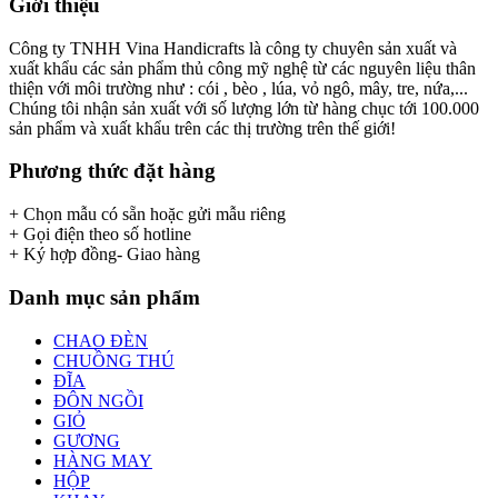
Giới thiệu
Công ty TNHH Vina Handicrafts là công ty chuyên sản xuất và
xuất khẩu các sản phẩm thủ công mỹ nghệ từ các nguyên liệu thân
thiện với môi trường như : cói , bèo , lúa, vỏ ngô, mây, tre, nứa,...
Chúng tôi nhận sản xuất với số lượng lớn từ hàng chục tới 100.000
sản phẩm và xuất khẩu trên các thị trường trên thế giới!
Phương thức đặt hàng
+ Chọn mẫu có sẵn hoặc gửi mẫu riêng
+ Gọi điện theo số hotline
+ Ký hợp đồng- Giao hàng
Danh mục sản phẩm
CHAO ĐÈN
CHUỒNG THÚ
ĐĨA
ĐÔN NGỒI
GIỎ
GƯƠNG
HÀNG MAY
HỘP