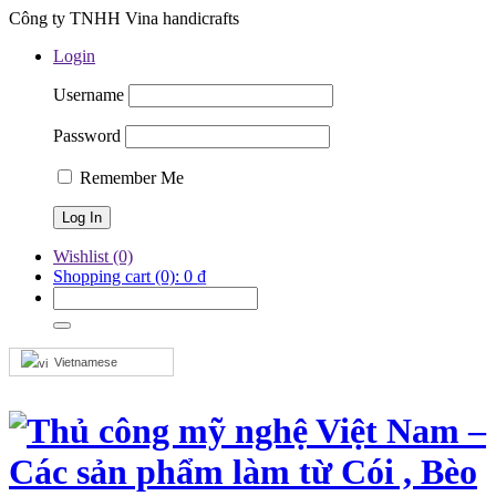
Công ty TNHH Vina handicrafts
Login
Username
Password
Remember Me
Wishlist
(0)
Shopping cart
(0):
0
₫
Vietnamese