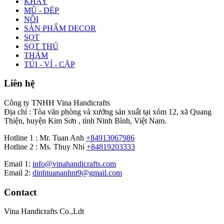
KHAY
MŨ - DÉP
NÔI
SẢN PHẨM DECOR
SỌT
SỌT THÚ
THẢM
TÚI - VÍ - CẶP
Liên hệ
Công ty TNHH Vina Handicrafts
Địa chỉ : Tòa văn phòng và xưởng sản xuất tại xóm 12, xã Quang
Thiện, huyện Kim Sơn , tỉnh Ninh Bình, Việt Nam.
Hotline 1 : Mr. Tuan Anh
+84913067986
Hotline 2 : Ms. Thuy Nhi
+84819203333
Email 1:
info@vinahandicrafts.com
Email 2:
dinhtuananhnt9@gmail.com
Contact
Vina Handicrafts Co.,Ldt