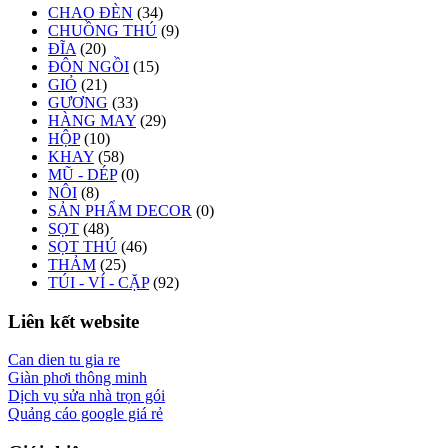
CHAO ĐÈN
(34)
CHUỒNG THÚ
(9)
ĐĨA
(20)
ĐÔN NGỒI
(15)
GIỎ
(21)
GƯƠNG
(33)
HÀNG MAY
(29)
HỘP
(10)
KHAY
(58)
MŨ - DÉP
(0)
NÔI
(8)
SẢN PHẨM DECOR
(0)
SỌT
(48)
SỌT THÚ
(46)
THẢM
(25)
TÚI - VÍ - CẶP
(92)
Liên kết website
Can dien tu gia re
Giàn phơi thông minh
Dịch vụ sửa nhà trọn gói
Quảng cáo google giá rẻ