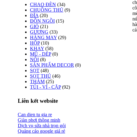
ch
CHAO ĐÈN
(34)
cô
CHUỒNG THÚ
(9)
mô
ĐĨA
(20)
nứ
ĐÔN NGỒI
(15)
hà
GIỎ
(21)
cá
GƯƠNG
(33)
HÀNG MAY
(29)
HỘP
(10)
KHAY
(58)
MŨ - DÉP
(0)
NÔI
(8)
SẢN PHẨM DECOR
(0)
SỌT
(48)
SỌT THÚ
(46)
THẢM
(25)
TÚI - VÍ - CẶP
(92)
Liên kết website
Can dien tu gia re
Giàn phơi thông minh
Dịch vụ sửa nhà trọn gói
Quảng cáo google giá rẻ