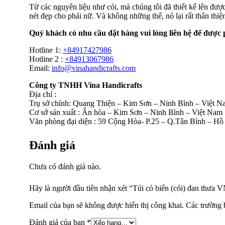
Từ các nguyên liệu như cói, mà chúng tôi đã thiết kế lên đượ
nét đẹp cho phái nữ. Và không những thế, nó lại rất thân thiệ
Quý khách có nhu cầu đặt hàng vui lòng liên hệ để được 
Hotline 1:
+84917427986
Hotline 2 :
+84913067986
Email:
info@vinahandicrafts.com
Công ty TNHH Vina Handicrafts
Địa chỉ :
Trụ sở chính: Quang Thiện – Kim Sơn – Ninh Bình – Việt 
Cơ sở sản xuất : Ân hòa – Kim Sơn – Ninh Bình – Việt Nam
Văn phòng đại diện : 59 Cộng Hòa- P.25 – Q.Tân Bình – Hồ
Đánh giá
Chưa có đánh giá nào.
Hãy là người đầu tiên nhận xét “Túi cỏ biển (cói) đan thưa
Email của bạn sẽ không được hiển thị công khai.
Các trường 
Đánh giá của bạn
*