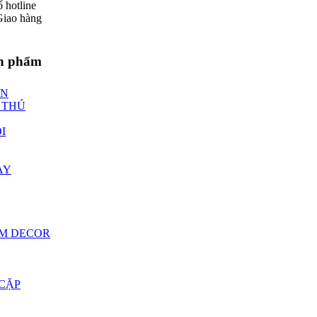
ố hotline
Giao hàng
n phẩm
ÈN
 THÚ
I
AY
M DECOR
 CẶP