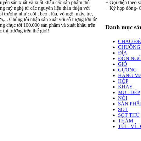
uyên sản xuất và xuất khẩu các sản phẩm thủ
+ Gọi điện theo s
ng mỹ nghệ từ các nguyên liệu thân thiện với
+ Ký hợp đồng- 
i trường như : cói , bèo , lúa, vỏ ngô, mây, tre,
a,... Chúng tôi nhận sản xuất với số lượng lớn từ
ng chục tới 100.000 sản phẩm và xuất khẩu trên
Danh mục sả
c thị trường trên thế giới!
CHAO Đ
CHUỒNG
ĐĨA
ĐÔN NGỒ
GIỎ
GƯƠNG
HÀNG M
HỘP
KHAY
MŨ - DÉP
NÔI
SẢN PHẨ
SỌT
SỌT THÚ
THẢM
TÚI - VÍ -