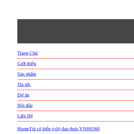
Trang Chủ
Giới thiệu
Sản phẩm
Tin tức
Dự án
Hỏi đáp
Liên Hệ
Home
Túi cỏ biển (cói) đan thưa VNH0360