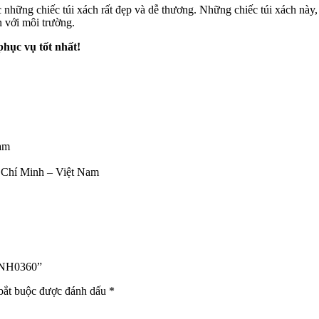
c những chiếc túi xách rất đẹp và dễ thương. Những chiếc túi xách này,
n với môi trường.
phục vụ tốt nhất!
Nam
 Chí Minh – Việt Nam
 VNH0360”
bắt buộc được đánh dấu
*