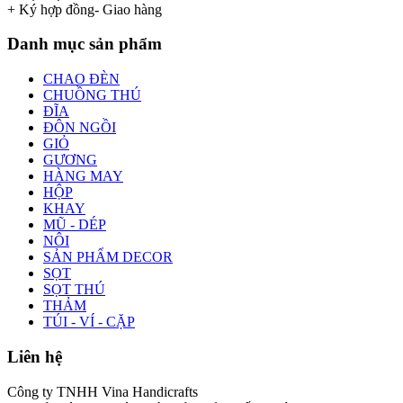
+ Ký hợp đồng- Giao hàng
Danh mục sản phẩm
CHAO ĐÈN
CHUỒNG THÚ
ĐĨA
ĐÔN NGỒI
GIỎ
GƯƠNG
HÀNG MAY
HỘP
KHAY
MŨ - DÉP
NÔI
SẢN PHẨM DECOR
SỌT
SỌT THÚ
THẢM
TÚI - VÍ - CẶP
Liên hệ
Công ty TNHH Vina Handicrafts