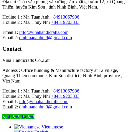
Địa chỉ : Tòa văn phòng và xưởng sản xuất tại xóm 12, xã Quang
Thiện, huyện Kim Sơn , tỉnh Ninh Bình, Việt Nam.
Hotline 1 : Mr. Tuan Anh
+84913067986
Hotline 2 : Ms. Thuy Nhi
+84819203333
Email 1:
info@vinahandicrafts.com
Email 2:
dinhtuananhnt9@gmail.com
Contact
Vina Handicrafts Co.,Ldt
Address : Office building & Manufacture factory at 12 village,
Quang Thien commune, Kim Son district , Ninh Binh province ,
Viet Nam.
Hotline 1 : Mr. Tuan Anh
+84913067986
Hotline 2 : Ms. Thuy Nhi
+84819203333
Email 1:
info@vinahandicrafts.com
Email 2:
dinhtuananhnt9@gmail.com
Call Now Button
Vietnamese