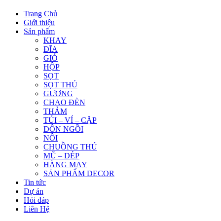
Trang Chủ
Giới thiệu
Sản phẩm
KHAY
ĐĨA
GIỎ
HỘP
SỌT
SỌT THÚ
GƯƠNG
CHAO ĐÈN
THẢM
TÚI – VÍ – CẶP
ĐÔN NGỒI
NÔI
CHUỒNG THÚ
MŨ – DÉP
HÀNG MAY
SẢN PHẨM DECOR
Tin tức
Dự án
Hỏi đáp
Liên Hệ