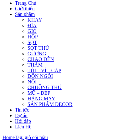
Trang Chủ
Giới thiệu
Sản phẩm
KHAY
ĐĨA
GIỎ
HỘP
SỌT
SỌT THÚ
GƯƠNG
CHAO ĐÈN
THẢM
TÚI – VÍ – CẶP
ĐÔN NGỒI
NÔI
CHUỒNG THÚ
MŨ – DÉP
HÀNG MAY
SẢN PHẨM DECOR
Tin tức
Dự án
Hỏi đáp
Liên Hệ
Home
Tag: giỏ cói màu