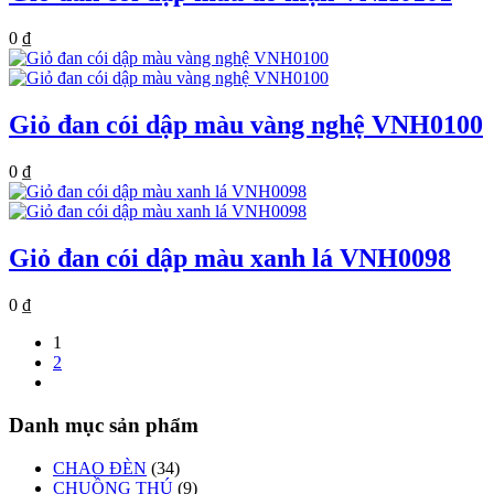
0
₫
Giỏ đan cói dập màu vàng nghệ VNH0100
0
₫
Giỏ đan cói dập màu xanh lá VNH0098
0
₫
1
2
Danh mục sản phẩm
CHAO ĐÈN
(34)
CHUỒNG THÚ
(9)