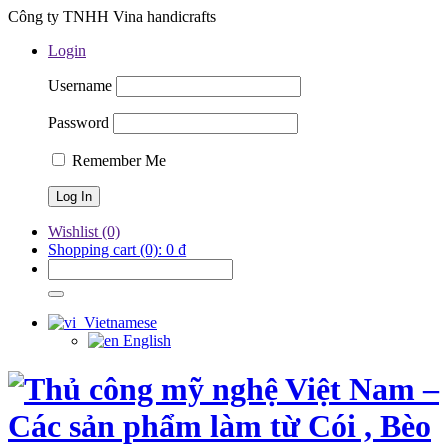
Công ty TNHH Vina handicrafts
Login
Username
Password
Remember Me
Wishlist
(0)
Shopping cart
(0):
0
₫
Vietnamese
English