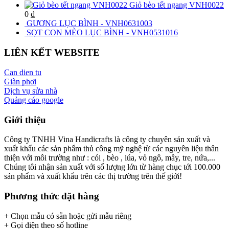
Giỏ bèo tết ngang VNH0022
0
₫
GƯƠNG LỤC BÌNH - VNH0631003
SỌT CON MÈO LỤC BÌNH - VNH0531016
LIÊN KẾT WEBSITE
Can dien tu
Giàn phơi
Dịch vụ sửa nhà
Quảng cáo google
Giới thiệu
Công ty TNHH Vina Handicrafts là công ty chuyên sản xuất và
xuất khẩu các sản phẩm thủ công mỹ nghệ từ các nguyên liệu thân
thiện với môi trường như : cói , bèo , lúa, vỏ ngô, mây, tre, nứa,...
Chúng tôi nhận sản xuất với số lượng lớn từ hàng chục tới 100.000
sản phẩm và xuất khẩu trên các thị trường trên thế giới!
Phương thức đặt hàng
+ Chọn mẫu có sẵn hoặc gửi mẫu riêng
+ Gọi điện theo số hotline