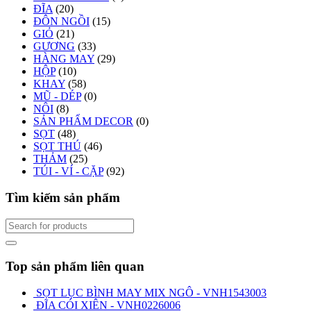
ĐĨA
(20)
ĐÔN NGỒI
(15)
GIỎ
(21)
GƯƠNG
(33)
HÀNG MAY
(29)
HỘP
(10)
KHAY
(58)
MŨ - DÉP
(0)
NÔI
(8)
SẢN PHẨM DECOR
(0)
SỌT
(48)
SỌT THÚ
(46)
THẢM
(25)
TÚI - VÍ - CẶP
(92)
Tìm kiếm sản phẩm
Top sản phẩm liên quan
SỌT LỤC BÌNH MAY MIX NGÔ - VNH1543003
ĐĨA CÓI XIÊN - VNH0226006