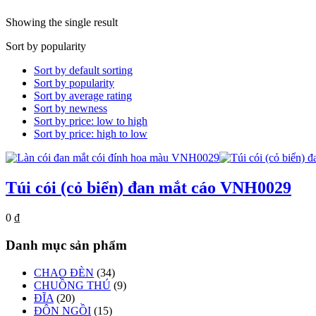
Showing the single result
Sort by popularity
Sort by default sorting
Sort by popularity
Sort by average rating
Sort by newness
Sort by price: low to high
Sort by price: high to low
Túi cói (cỏ biển) đan mắt cáo VNH0029
0
₫
Danh mục sản phẩm
CHAO ĐÈN
(34)
CHUỒNG THÚ
(9)
ĐĨA
(20)
ĐÔN NGỒI
(15)