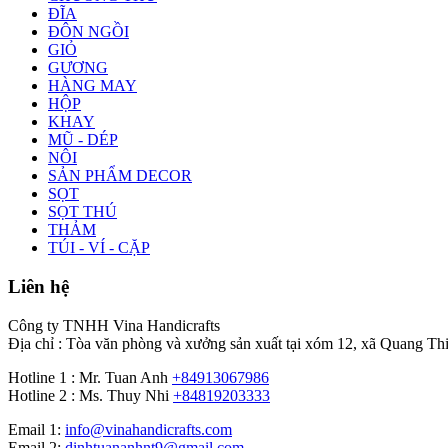
ĐĨA
ĐÔN NGỒI
GIỎ
GƯƠNG
HÀNG MAY
HỘP
KHAY
MŨ - DÉP
NÔI
SẢN PHẨM DECOR
SỌT
SỌT THÚ
THẢM
TÚI - VÍ - CẶP
Liên hệ
Công ty TNHH Vina Handicrafts
Địa chỉ : Tòa văn phòng và xưởng sản xuất tại xóm 12, xã Quang Th
Hotline 1 : Mr. Tuan Anh
+84913067986
Hotline 2 : Ms. Thuy Nhi
+84819203333
Email 1:
info@vinahandicrafts.com
Email 2:
dinhtuananhnt9@gmail.com