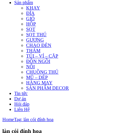
Sản phẩm
KHAY
ĐĨA
GIỎ
HỘP
SỌT
SỌT THÚ
GƯƠNG
CHAO ĐÈN
THẢM
TÚI – VÍ – CẶP
ĐÔN NGỒI
NÔI
CHUỒNG THÚ
MŨ – DÉP
HÀNG MAY
SẢN PHẨM DECOR
Tin tức
Dự án
Hỏi đáp
Liên Hệ
Home
Tag: làn cói đính hoa
làn cói đính hoa