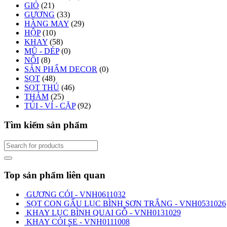
GIỎ
(21)
GƯƠNG
(33)
HÀNG MAY
(29)
HỘP
(10)
KHAY
(58)
MŨ - DÉP
(0)
NÔI
(8)
SẢN PHẨM DECOR
(0)
SỌT
(48)
SỌT THÚ
(46)
THẢM
(25)
TÚI - VÍ - CẶP
(92)
Tìm kiếm sản phẩm
Top sản phẩm liên quan
GƯƠNG CÓI - VNH0611032
SỌT CON GẤU LỤC BÌNH SƠN TRẮNG - VNH0531026
KHAY LỤC BÌNH QUAI GỖ - VNH0131029
KHAY CÓI SE - VNH0111008