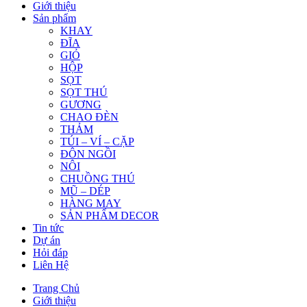
Giới thiệu
Sản phẩm
KHAY
ĐĨA
GIỎ
HỘP
SỌT
SỌT THÚ
GƯƠNG
CHAO ĐÈN
THẢM
TÚI – VÍ – CẶP
ĐÔN NGỒI
NÔI
CHUỒNG THÚ
MŨ – DÉP
HÀNG MAY
SẢN PHẨM DECOR
Tin tức
Dự án
Hỏi đáp
Liên Hệ
Trang Chủ
Giới thiệu