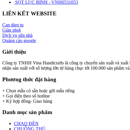
SỌT LỤC BÌNH - VNH0531053
LIÊN KẾT WEBSITE
Can dien tu
Giàn phơi
Dịch vụ sửa nhà
Quảng cáo google
Giới thiệu
Công ty TNHH Vina Handicrafts là công ty chuyên sản xuất và xuất khẩ
nhận sản xuất với số lượng lớn từ hàng chục tới 100.000 sản phẩm và x
Phương thức đặt hàng
+ Chọn mẫu có sẵn hoặc gửi mẫu riêng
+ Gọi điện theo số hotline
+ Ký hợp đồng- Giao hàng
Danh mục sản phẩm
CHAO ĐÈN
CHUỒNG THÚ