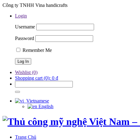
Công ty TNHH Vina handicrafts
Login
Username
Password
Remember Me
Wishlist
(0)
Shopping cart
(0):
0
₫
Vietnamese
English
Trang Chủ