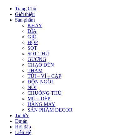
Trang Chủ
Giới thiệu
Sản phẩm
KHAY
ĐĨA
GIỎ
HỘP
SỌT
SỌT THÚ
GƯƠNG
CHAO ĐÈN
THẢM
TÚI – VÍ – CẶP
ĐÔN NGỒI
NÔI
CHUỒNG THÚ
MŨ – DÉP
HÀNG MAY
SẢN PHẨM DECOR
Tin tức
Dự án
Hỏi đáp
Liên Hệ