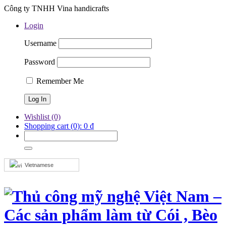
Công ty TNHH Vina handicrafts
Login
Username
Password
Remember Me
Wishlist
(0)
Shopping cart
(0):
0
₫
Vietnamese