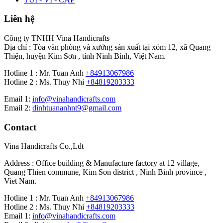
Liên hệ
Công ty TNHH Vina Handicrafts
Địa chỉ : Tòa văn phòng và xưởng sản xuất tại xóm 12, xã Quang
Thiện, huyện Kim Sơn , tỉnh Ninh Bình, Việt Nam.
Hotline 1 : Mr. Tuan Anh
+84913067986
Hotline 2 : Ms. Thuy Nhi
+84819203333
Email 1:
info@vinahandicrafts.com
Email 2:
dinhtuananhnt9@gmail.com
Contact
Vina Handicrafts Co.,Ldt
Address : Office building & Manufacture factory at 12 village,
Quang Thien commune, Kim Son district , Ninh Binh province ,
Viet Nam.
Hotline 1 : Mr. Tuan Anh
+84913067986
Hotline 2 : Ms. Thuy Nhi
+84819203333
Email 1:
info@vinahandicrafts.com