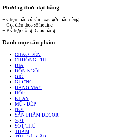
Phương thức đặt hàng
+ Chọn mẫu có sẵn hoặc gửi mẫu riêng
+ Gọi điện theo số hotline
+ Ký hợp đồng- Giao hàng
Danh mục sản phẩm
CHAO ĐÈN
CHUỒNG THÚ
ĐĨA
ĐÔN NGỒI
GIỎ
GƯƠNG
HÀNG MAY
HỘP
KHAY
MŨ - DÉP
NÔI
SẢN PHẨM DECOR
SỌT
SỌT THÚ
THẢM
TÚI - VÍ - CẶP