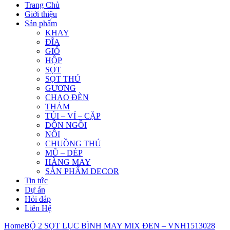
Trang Chủ
Giới thiệu
Sản phẩm
KHAY
ĐĨA
GIỎ
HỘP
SỌT
SỌT THÚ
GƯƠNG
CHAO ĐÈN
THẢM
TÚI – VÍ – CẶP
ĐÔN NGỒI
NÔI
CHUỒNG THÚ
MŨ – DÉP
HÀNG MAY
SẢN PHẨM DECOR
Tin tức
Dự án
Hỏi đáp
Liên Hệ
Home
BỘ 2 SỌT LỤC BÌNH MAY MIX ĐEN – VNH1513028