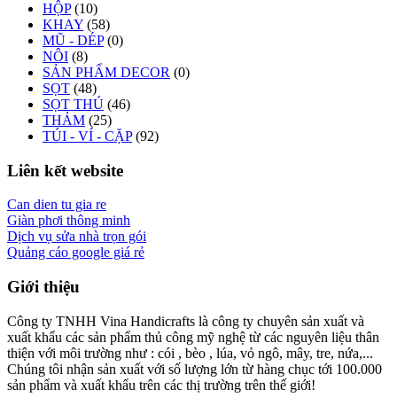
HỘP
(10)
KHAY
(58)
MŨ - DÉP
(0)
NÔI
(8)
SẢN PHẨM DECOR
(0)
SỌT
(48)
SỌT THÚ
(46)
THẢM
(25)
TÚI - VÍ - CẶP
(92)
Liên kết website
Can dien tu gia re
Giàn phơi thông minh
Dịch vụ sửa nhà trọn gói
Quảng cáo google giá rẻ
Giới thiệu
Công ty TNHH Vina Handicrafts là công ty chuyên sản xuất và
xuất khẩu các sản phẩm thủ công mỹ nghệ từ các nguyên liệu thân
thiện với môi trường như : cói , bèo , lúa, vỏ ngô, mây, tre, nứa,...
Chúng tôi nhận sản xuất với số lượng lớn từ hàng chục tới 100.000
sản phẩm và xuất khẩu trên các thị trường trên thế giới!