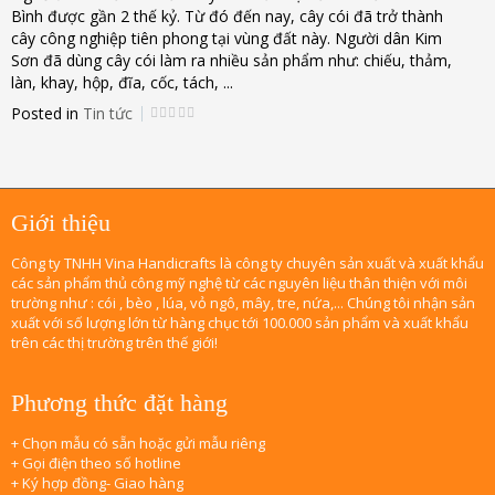
Bình được gần 2 thế kỷ. Từ đó đến nay, cây cói đã trở thành
cây công nghiệp tiên phong tại vùng đất này. Người dân Kim
Sơn đã dùng cây cói làm ra nhiều sản phẩm như: chiếu, thảm,
làn, khay, hộp, đĩa, cốc, tách, ...
Posted in
Tin tức
Giới thiệu
Công ty TNHH Vina Handicrafts là công ty chuyên sản xuất và xuất khẩu
các sản phẩm thủ công mỹ nghệ từ các nguyên liệu thân thiện với môi
trường như : cói , bèo , lúa, vỏ ngô, mây, tre, nứa,... Chúng tôi nhận sản
xuất với số lượng lớn từ hàng chục tới 100.000 sản phẩm và xuất khẩu
trên các thị trường trên thế giới!
Phương thức đặt hàng
+ Chọn mẫu có sẵn hoặc gửi mẫu riêng
+ Gọi điện theo số hotline
+ Ký hợp đồng- Giao hàng