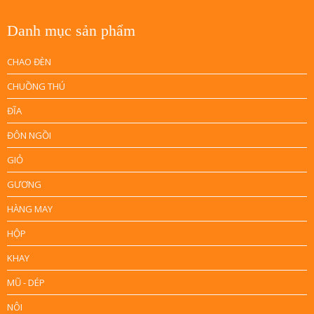
Danh mục sản phẩm
CHAO ĐÈN
CHUỒNG THÚ
ĐĨA
ĐÔN NGỒI
GIỎ
GƯƠNG
HÀNG MAY
HỘP
KHAY
MŨ - DÉP
NÔI