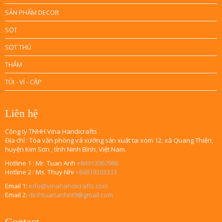
SẢN PHẨM DECOR
SỌT
SỌT THÚ
THẢM
TÚI - VÍ - CẶP
Liên hệ
Công ty TNHH Vina Handicrafts
Địa chỉ : Tòa văn phòng và xưởng sản xuất tại xóm 12, xã Quang Thiện,
huyện Kim Sơn , tỉnh Ninh Bình, Việt Nam.
Hotline 1 : Mr. Tuan Anh
+84913067986
Hotline 2 : Ms. Thuy Nhi
+84819203333
Email 1:
info@vinahandicrafts.com
Email 2:
dinhtuananhnt9@gmail.com
Contact