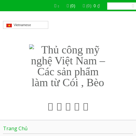
(0)
(0):
0
₫
Vietnamese
Trang Chủ