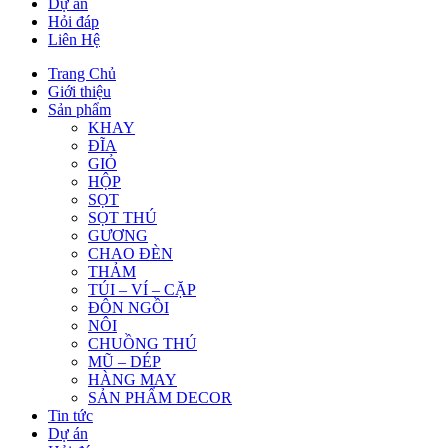
Dự án
Hỏi đáp
Liên Hệ
Trang Chủ
Giới thiệu
Sản phẩm
KHAY
ĐĨA
GIỎ
HỘP
SỌT
SỌT THÚ
GƯƠNG
CHAO ĐÈN
THẢM
TÚI – VÍ – CẶP
ĐÔN NGỒI
NÔI
CHUỒNG THÚ
MŨ – DÉP
HÀNG MAY
SẢN PHẨM DECOR
Tin tức
Dự án