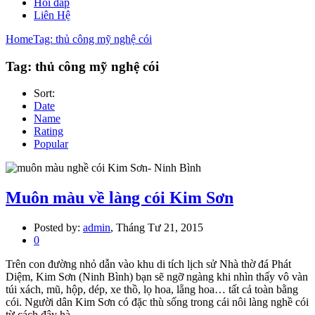
Hỏi đáp
Liên Hệ
Home
Tag: thủ công mỹ nghệ cói
Tag: thủ công mỹ nghệ cói
Sort:
Date
Name
Rating
Popular
Muôn màu về làng cói Kim Sơn
Posted by:
admin
, Tháng Tư 21, 2015
0
Trên con đường nhỏ dẫn vào khu di tích lịch sử Nhà thờ đá Phát
Diệm, Kim Sơn (Ninh Bình) bạn sẽ ngỡ ngàng khi nhìn thấy vô vàn
túi xách, mũ, hộp, dép, xe thồ, lọ hoa, lẵng hoa… tất cả toàn bằng
cói. Người dân Kim Sơn có đặc thù sống trong cái nôi làng nghề cói
từ cách đây hà ...