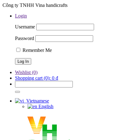
Công ty TNHH Vina handicrafts
Login
Username
Password
Remember Me
Wishlist
(0)
Shopping cart
(0):
0
₫
Vietnamese
English