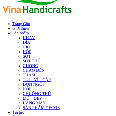
Trang Chủ
Giới thiệu
Sản phẩm
KHAY
ĐĨA
GIỎ
HỘP
SỌT
SỌT THÚ
GƯƠNG
CHAO ĐÈN
THẢM
TÚI – VÍ – CẶP
ĐÔN NGỒI
NÔI
CHUỒNG THÚ
MŨ – DÉP
HÀNG MAY
SẢN PHẨM DECOR
Tin tức