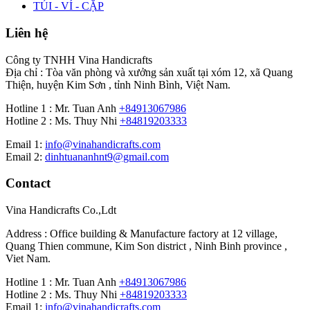
TÚI - VÍ - CẶP
Liên hệ
Công ty TNHH Vina Handicrafts
Địa chỉ : Tòa văn phòng và xưởng sản xuất tại xóm 12, xã Quang
Thiện, huyện Kim Sơn , tỉnh Ninh Bình, Việt Nam.
Hotline 1 : Mr. Tuan Anh
+84913067986
Hotline 2 : Ms. Thuy Nhi
+84819203333
Email 1:
info@vinahandicrafts.com
Email 2:
dinhtuananhnt9@gmail.com
Contact
Vina Handicrafts Co.,Ldt
Address : Office building & Manufacture factory at 12 village,
Quang Thien commune, Kim Son district , Ninh Binh province ,
Viet Nam.
Hotline 1 : Mr. Tuan Anh
+84913067986
Hotline 2 : Ms. Thuy Nhi
+84819203333
Email 1:
info@vinahandicrafts.com