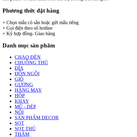
Phương thức đặt hàng
+ Chọn mẫu có sẵn hoặc gửi mẫu riêng
+ Gọi điện theo số hotline
+ Ký hợp đồng- Giao hàng
Danh mục sản phẩm
CHAO ĐÈN
CHUỒNG THÚ
ĐĨA
ĐÔN NGỒI
GIỎ
GƯƠNG
HÀNG MAY
HỘP
KHAY
MŨ - DÉP
NÔI
SẢN PHẨM DECOR
SỌT
SỌT THÚ
THẢM