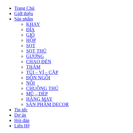
Trang Chủ
Giới thiệu
Sản phẩm
KHAY
ĐĨA
GIỎ
HỘP
SỌT
SỌT THÚ
GƯƠNG
CHAO ĐÈN
THẢM
TÚI – VÍ – CẶP
ĐÔN NGỒI
NÔI
CHUỒNG THÚ
MŨ – DÉP
HÀNG MAY
SẢN PHẨM DECOR
Tin tức
Dự án
Hỏi đáp
Liên Hệ