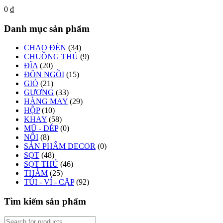
0
₫
Danh mục sản phẩm
CHAO ĐÈN
(34)
CHUỒNG THÚ
(9)
ĐĨA
(20)
ĐÔN NGỒI
(15)
GIỎ
(21)
GƯƠNG
(33)
HÀNG MAY
(29)
HỘP
(10)
KHAY
(58)
MŨ - DÉP
(0)
NÔI
(8)
SẢN PHẨM DECOR
(0)
SỌT
(48)
SỌT THÚ
(46)
THẢM
(25)
TÚI - VÍ - CẶP
(92)
Tìm kiếm sản phẩm