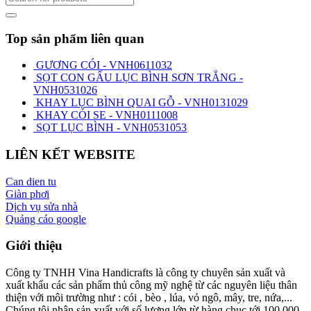
Top sản phẩm liên quan
GƯƠNG CÓI - VNH0611032
SỌT CON GẤU LỤC BÌNH SƠN TRẮNG -
VNH0531026
KHAY LỤC BÌNH QUAI GỖ - VNH0131029
KHAY CÓI SE - VNH0111008
SỌT LỤC BÌNH - VNH0531053
LIÊN KẾT WEBSITE
Can dien tu
Giàn phơi
Dịch vụ sửa nhà
Quảng cáo google
Giới thiệu
Công ty TNHH Vina Handicrafts là công ty chuyên sản xuất và
xuất khẩu các sản phẩm thủ công mỹ nghệ từ các nguyên liệu thân
thiện với môi trường như : cói , bèo , lúa, vỏ ngô, mây, tre, nứa,...
Chúng tôi nhận sản xuất với số lượng lớn từ hàng chục tới 100.000