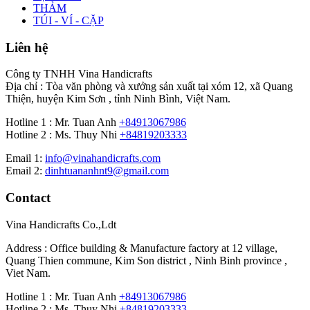
THẢM
TÚI - VÍ - CẶP
Liên hệ
Công ty TNHH Vina Handicrafts
Địa chỉ : Tòa văn phòng và xưởng sản xuất tại xóm 12, xã Quang
Thiện, huyện Kim Sơn , tỉnh Ninh Bình, Việt Nam.
Hotline 1 : Mr. Tuan Anh
+84913067986
Hotline 2 : Ms. Thuy Nhi
+84819203333
Email 1:
info@vinahandicrafts.com
Email 2:
dinhtuananhnt9@gmail.com
Contact
Vina Handicrafts Co.,Ldt
Address : Office building & Manufacture factory at 12 village,
Quang Thien commune, Kim Son district , Ninh Binh province ,
Viet Nam.
Hotline 1 : Mr. Tuan Anh
+84913067986
Hotline 2 : Ms. Thuy Nhi
+84819203333