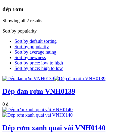
dép rơm
Showing all 2 results
Sort by popularity
Sort by default sorting
Sort by popularity
Sort by average rating
Sort by newness
Sort by price: low to high
Sort by price: high to low
Dép đan rơm VNH0139
0
₫
Dép rơm xanh quai vải VNH0140