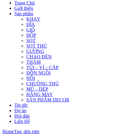
Trang Chủ
Giới thiệu
Sản phẩm
KHAY
ĐĨA
GIỎ
HỘP
SỌT
SỌT THÚ
GƯƠNG
CHAO ĐÈN
THẢM
TÚI – VÍ – CẶP
ĐÔN NGỒI
NÔI
CHUỒNG THÚ
MŨ – DÉP
HÀNG MAY
SẢN PHẨM DECOR
Tin tức
Dự án
Hỏi đáp
Liên Hệ
Home
Tag: dép rơm