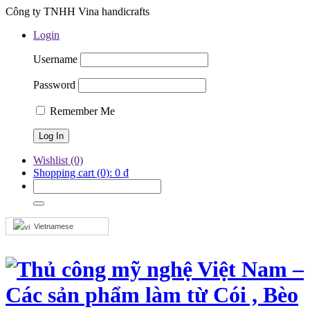
Công ty TNHH Vina handicrafts
Login
Username
Password
Remember Me
Wishlist
(0)
Shopping cart
(0):
0
₫
Vietnamese