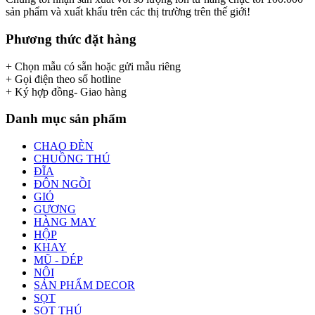
sản phẩm và xuất khẩu trên các thị trường trên thế giới!
Phương thức đặt hàng
+ Chọn mẫu có sẵn hoặc gửi mẫu riêng
+ Gọi điện theo số hotline
+ Ký hợp đồng- Giao hàng
Danh mục sản phẩm
CHAO ĐÈN
CHUỒNG THÚ
ĐĨA
ĐÔN NGỒI
GIỎ
GƯƠNG
HÀNG MAY
HỘP
KHAY
MŨ - DÉP
NÔI
SẢN PHẨM DECOR
SỌT
SỌT THÚ