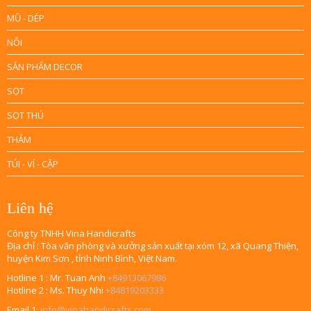
MŨ - DÉP
NÔI
SẢN PHẨM DECOR
SỌT
SỌT THÚ
THẢM
TÚI - VÍ - CẶP
Liên hệ
Công ty TNHH Vina Handicrafts
Địa chỉ : Tòa văn phòng và xưởng sản xuất tại xóm 12, xã Quang Thiện,
huyện Kim Sơn , tỉnh Ninh Bình, Việt Nam.
Hotline 1 : Mr. Tuan Anh
+84913067986
Hotline 2 : Ms. Thuy Nhi
+84819203333
Email 1:
info@vinahandicrafts.com