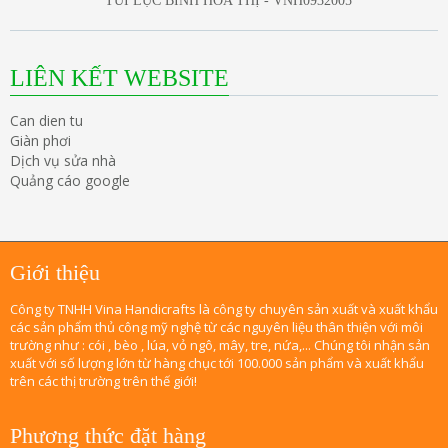
TÚI LỤC BÌNH HOA THỊ - VNH0932005
LIÊN KẾT WEBSITE
Can dien tu
Giàn phơi
Dịch vụ sửa nhà
Quảng cáo google
Giới thiệu
Công ty TNHH Vina Handicrafts là công ty chuyên sản xuất và xuất khẩu
các sản phẩm thủ công mỹ nghệ từ các nguyên liệu thân thiện với môi
trường như : cói , bèo , lúa, vỏ ngô, mây, tre, nứa,... Chúng tôi nhận sản
xuất với số lượng lớn từ hàng chục tới 100.000 sản phẩm và xuất khẩu
trên các thị trường trên thế giới!
Phương thức đặt hàng