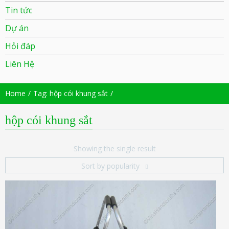
Tin tức
Dự án
Hỏi đáp
Liên Hệ
Home
Tag: hộp cói khung sắt
hộp cói khung sắt
Showing the single result
Sort by popularity