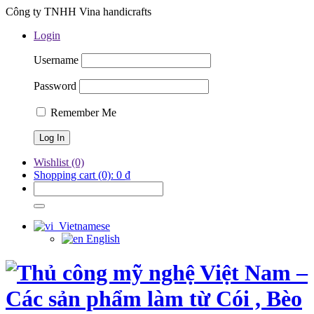
Công ty TNHH Vina handicrafts
Login
Username
Password
Remember Me
Wishlist
(0)
Shopping cart
(0):
0
₫
Vietnamese
English