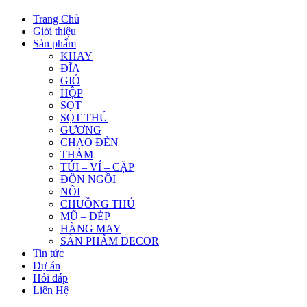
Trang Chủ
Giới thiệu
Sản phẩm
KHAY
ĐĨA
GIỎ
HỘP
SỌT
SỌT THÚ
GƯƠNG
CHAO ĐÈN
THẢM
TÚI – VÍ – CẶP
ĐÔN NGỒI
NÔI
CHUỒNG THÚ
MŨ – DÉP
HÀNG MAY
SẢN PHẨM DECOR
Tin tức
Dự án
Hỏi đáp
Liên Hệ