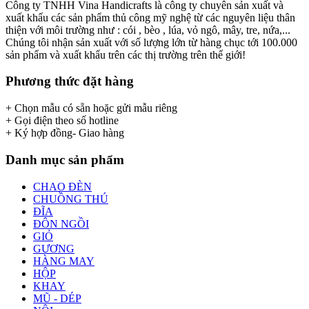
Công ty TNHH Vina Handicrafts là công ty chuyên sản xuất và
xuất khẩu các sản phẩm thủ công mỹ nghệ từ các nguyên liệu thân
thiện với môi trường như : cói , bèo , lúa, vỏ ngô, mây, tre, nứa,...
Chúng tôi nhận sản xuất với số lượng lớn từ hàng chục tới 100.000
sản phẩm và xuất khẩu trên các thị trường trên thế giới!
Phương thức đặt hàng
+ Chọn mẫu có sẵn hoặc gửi mẫu riêng
+ Gọi điện theo số hotline
+ Ký hợp đồng- Giao hàng
Danh mục sản phẩm
CHAO ĐÈN
CHUỒNG THÚ
ĐĨA
ĐÔN NGỒI
GIỎ
GƯƠNG
HÀNG MAY
HỘP
KHAY
MŨ - DÉP