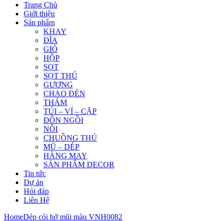
Trang Chủ
Giới thiệu
Sản phẩm
KHAY
ĐĨA
GIỎ
HỘP
SỌT
SỌT THÚ
GƯƠNG
CHAO ĐÈN
THẢM
TÚI – VÍ – CẶP
ĐÔN NGỒI
NÔI
CHUỒNG THÚ
MŨ – DÉP
HÀNG MAY
SẢN PHẨM DECOR
Tin tức
Dự án
Hỏi đáp
Liên Hệ
Home
Dép cói hở mũi màu VNH0082