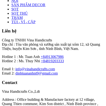
NÔI
SẢN PHẨM DECOR
SỌT
SỌT THÚ
THẢM
TÚI - VÍ - CẶP
Liên hệ
Công ty TNHH Vina Handicrafts
Địa chỉ : Tòa văn phòng và xưởng sản xuất tại xóm 12, xã Quang
Thiện, huyện Kim Sơn , tỉnh Ninh Bình, Việt Nam.
Hotline 1 : Mr. Tuan Anh
+84913067986
Hotline 2 : Ms. Thuy Nhi
+84819203333
Email 1:
info@vinahandicrafts.com
Email 2:
dinhtuananhnt9@gmail.com
Contact
Vina Handicrafts Co.,Ldt
Address : Office building & Manufacture factory at 12 village,
Quang Thien commune, Kim Son district , Ninh Binh province ,