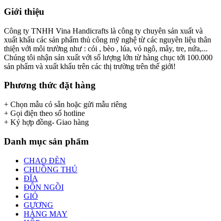
Giới thiệu
Công ty TNHH Vina Handicrafts là công ty chuyên sản xuất và
xuất khẩu các sản phẩm thủ công mỹ nghệ từ các nguyên liệu thân
thiện với môi trường như : cói , bèo , lúa, vỏ ngô, mây, tre, nứa,...
Chúng tôi nhận sản xuất với số lượng lớn từ hàng chục tới 100.000
sản phẩm và xuất khẩu trên các thị trường trên thế giới!
Phương thức đặt hàng
+ Chọn mẫu có sẵn hoặc gửi mẫu riêng
+ Gọi điện theo số hotline
+ Ký hợp đồng- Giao hàng
Danh mục sản phẩm
CHAO ĐÈN
CHUỒNG THÚ
ĐĨA
ĐÔN NGỒI
GIỎ
GƯƠNG
HÀNG MAY