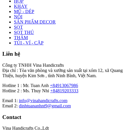
HỘP
KHAY
MŨ - DÉP
NÔI
SẢN PHẨM DECOR
SỌT
SỌT THÚ
THẢM
TÚI - VÍ - CẶP
Liên hệ
Công ty TNHH Vina Handicrafts
Địa chỉ : Tòa văn phòng và xưởng sản xuất tại xóm 12, xã Quang
Thiện, huyện Kim Sơn , tỉnh Ninh Bình, Việt Nam.
Hotline 1 : Mr. Tuan Anh
+84913067986
Hotline 2 : Ms. Thuy Nhi
+84819203333
Email 1:
info@vinahandicrafts.com
Email 2:
dinhtuananhnt9@gmail.com
Contact
Vina Handicrafts Co.,Ldt