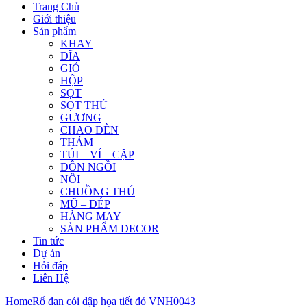
Trang Chủ
Giới thiệu
Sản phẩm
KHAY
ĐĨA
GIỎ
HỘP
SỌT
SỌT THÚ
GƯƠNG
CHAO ĐÈN
THẢM
TÚI – VÍ – CẶP
ĐÔN NGỒI
NÔI
CHUỒNG THÚ
MŨ – DÉP
HÀNG MAY
SẢN PHẨM DECOR
Tin tức
Dự án
Hỏi đáp
Liên Hệ
Home
Rổ đan cói dập họa tiết đỏ VNH0043