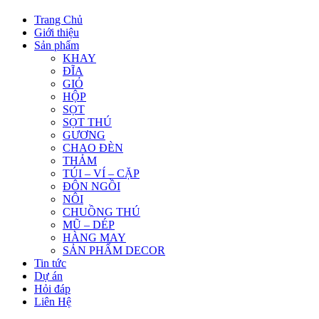
Trang Chủ
Giới thiệu
Sản phẩm
KHAY
ĐĨA
GIỎ
HỘP
SỌT
SỌT THÚ
GƯƠNG
CHAO ĐÈN
THẢM
TÚI – VÍ – CẶP
ĐÔN NGỒI
NÔI
CHUỒNG THÚ
MŨ – DÉP
HÀNG MAY
SẢN PHẨM DECOR
Tin tức
Dự án
Hỏi đáp
Liên Hệ