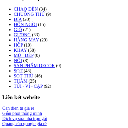
CHAO ĐÈN
(34)
CHUỒNG THÚ
(9)
ĐĨA
(20)
ĐÔN NGỒI
(15)
GIỎ
(21)
GƯƠNG
(33)
HÀNG MAY
(29)
HỘP
(10)
KHAY
(58)
MŨ - DÉP
(0)
NÔI
(8)
SẢN PHẨM DECOR
(0)
SỌT
(48)
SỌT THÚ
(46)
THẢM
(25)
TÚI - VÍ - CẶP
(92)
Liên kết website
Can dien tu gia re
Giàn phơi thông minh
Dịch vụ sửa nhà trọn gói
Quảng cáo google giá rẻ