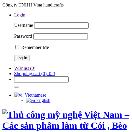
Công ty TNHH Vina handicrafts
Login
Username
Password
Remember Me
Wishlist
(0)
Shopping cart
(0):
0
₫
Vietnamese
English