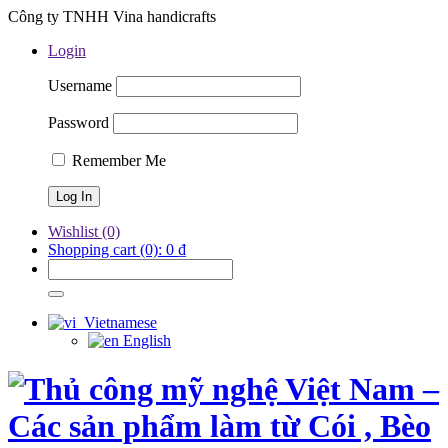
Công ty TNHH Vina handicrafts
Login
Username
Password
Remember Me
Wishlist
(0)
Shopping cart
(0):
0
₫
Vietnamese
English