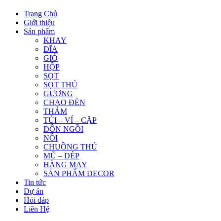
Trang Chủ
Giới thiệu
Sản phẩm
KHAY
ĐĨA
GIỎ
HỘP
SỌT
SỌT THÚ
GƯƠNG
CHAO ĐÈN
THẢM
TÚI – VÍ – CẶP
ĐÔN NGỒI
NÔI
CHUỒNG THÚ
MŨ – DÉP
HÀNG MAY
SẢN PHẨM DECOR
Tin tức
Dự án
Hỏi đáp
Liên Hệ