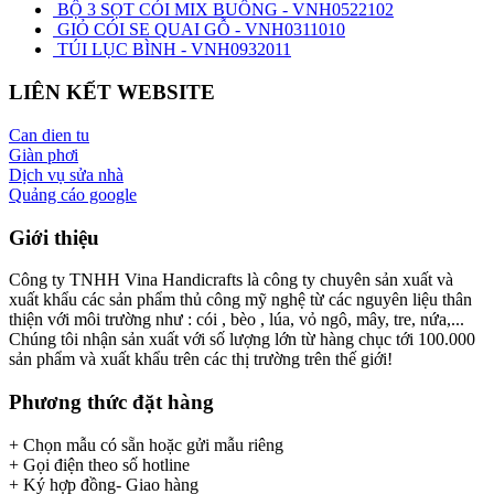
BỘ 3 SỌT CÓI MIX BUÔNG - VNH0522102
GIỎ CÓI SE QUAI GỖ - VNH0311010
TÚI LỤC BÌNH - VNH0932011
LIÊN KẾT WEBSITE
Can dien tu
Giàn phơi
Dịch vụ sửa nhà
Quảng cáo google
Giới thiệu
Công ty TNHH Vina Handicrafts là công ty chuyên sản xuất và
xuất khẩu các sản phẩm thủ công mỹ nghệ từ các nguyên liệu thân
thiện với môi trường như : cói , bèo , lúa, vỏ ngô, mây, tre, nứa,...
Chúng tôi nhận sản xuất với số lượng lớn từ hàng chục tới 100.000
sản phẩm và xuất khẩu trên các thị trường trên thế giới!
Phương thức đặt hàng
+ Chọn mẫu có sẵn hoặc gửi mẫu riêng
+ Gọi điện theo số hotline
+ Ký hợp đồng- Giao hàng