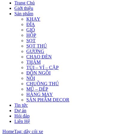
Trang Chủ
Giới thiệu
Sản phẩm
KHAY
ĐĨA
GIỎ
HỘP
SỌT
SỌT THÚ
GƯƠNG
CHAO ĐÈN
THẢM
TÚI – VÍ – CẶP
ĐÔN NGỒI
NÔI
CHUỒNG THÚ
MŨ – DÉP
HÀNG MAY
SẢN PHẨM DECOR
Tin tức
Dự án
Hỏi đáp
Liên Hệ
Home
Tag: dây cói xe