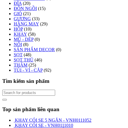
ĐĨA
(20)
ĐÔN NGỒI
(15)
GIỎ
(21)
GƯƠNG
(33)
HÀNG MAY
(29)
HỘP
(10)
KHAY
(58)
MŨ - DÉP
(0)
NÔI
(8)
SẢN PHẨM DECOR
(0)
SỌT
(48)
SỌT THÚ
(46)
THẢM
(25)
TÚI - VÍ - CẶP
(92)
Tìm kiếm sản phẩm
Top sản phẩm liên quan
KHAY CÓI SE 5 NGĂN - VNH0111052
KHAY CÓI SE - VNH0111010