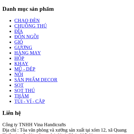
Danh mục sản phẩm
CHAO ĐÈN
CHUỒNG THÚ
ĐĨA
ĐÔN NGỒI
GIỎ
GƯƠNG
HÀNG MAY
HỘP
KHAY
MŨ - DÉP
NÔI
SẢN PHẨM DECOR
SỌT
SỌT THÚ
THẢM
TÚI - VÍ - CẶP
Liên hệ
Công ty TNHH Vina Handicrafts
Địa chỉ : Tòa văn phòng và xưởng sản xuất tại xóm 12, xã Quang