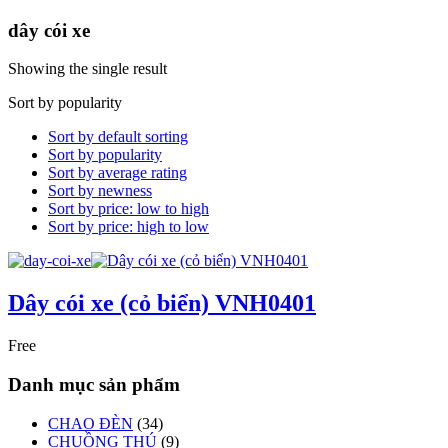
dây cói xe
Showing the single result
Sort by popularity
Sort by default sorting
Sort by popularity
Sort by average rating
Sort by newness
Sort by price: low to high
Sort by price: high to low
Dây cói xe (cỏ biển) VNH0401
Free
Danh mục sản phẩm
CHAO ĐÈN
(34)
CHUỒNG THÚ
(9)