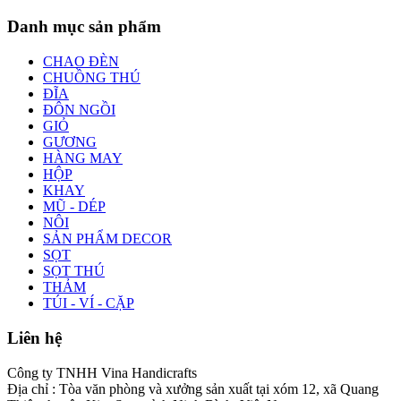
Danh mục sản phẩm
CHAO ĐÈN
CHUỒNG THÚ
ĐĨA
ĐÔN NGỒI
GIỎ
GƯƠNG
HÀNG MAY
HỘP
KHAY
MŨ - DÉP
NÔI
SẢN PHẨM DECOR
SỌT
SỌT THÚ
THẢM
TÚI - VÍ - CẶP
Liên hệ
Công ty TNHH Vina Handicrafts
Địa chỉ : Tòa văn phòng và xưởng sản xuất tại xóm 12, xã Quang