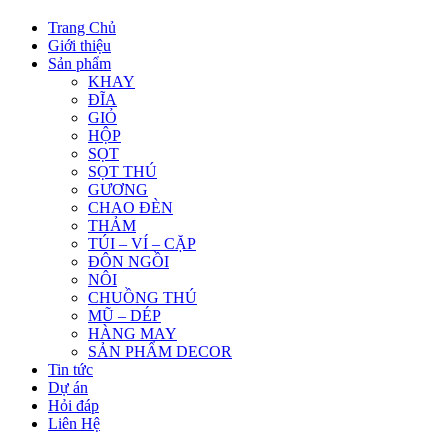
Trang Chủ
Giới thiệu
Sản phẩm
KHAY
ĐĨA
GIỎ
HỘP
SỌT
SỌT THÚ
GƯƠNG
CHAO ĐÈN
THẢM
TÚI – VÍ – CẶP
ĐÔN NGỒI
NÔI
CHUỒNG THÚ
MŨ – DÉP
HÀNG MAY
SẢN PHẨM DECOR
Tin tức
Dự án
Hỏi đáp
Liên Hệ