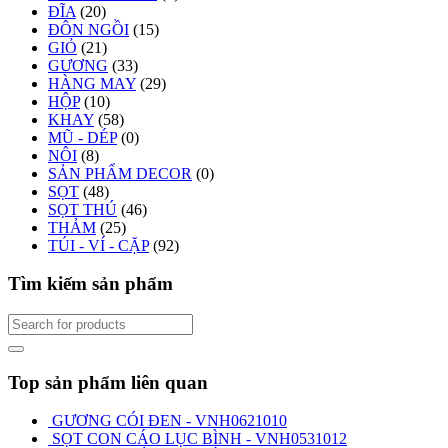
ĐĨA
(20)
ĐÔN NGỒI
(15)
GIỎ
(21)
GƯƠNG
(33)
HÀNG MAY
(29)
HỘP
(10)
KHAY
(58)
MŨ - DÉP
(0)
NÔI
(8)
SẢN PHẨM DECOR
(0)
SỌT
(48)
SỌT THÚ
(46)
THẢM
(25)
TÚI - VÍ - CẶP
(92)
Tìm kiếm sản phẩm
Top sản phẩm liên quan
GƯƠNG CÓI ĐEN - VNH0621010
SỌT CON CÁO LỤC BÌNH - VNH0531012