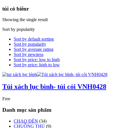
túi cỏ biênr
Showing the single result
Sort by popularity
Sort by default sorting
Sort by popularity
Sort by average rating
Sort by newness
Sort by price: low to high
Sort by price: high to low
Túi xách lục bình- túi cói VNH0428
Free
Danh mục sản phẩm
CHAO ĐÈN
(34)
CHUỒNG THÚ
(9)