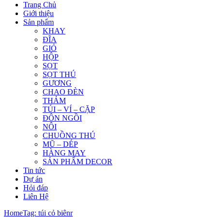
Trang Chủ
Giới thiệu
Sản phẩm
KHAY
ĐĨA
GIỎ
HỘP
SỌT
SỌT THÚ
GƯƠNG
CHAO ĐÈN
THẢM
TÚI – VÍ – CẶP
ĐÔN NGỒI
NÔI
CHUỒNG THÚ
MŨ – DÉP
HÀNG MAY
SẢN PHẨM DECOR
Tin tức
Dự án
Hỏi đáp
Liên Hệ
Home
Tag: túi cỏ biênr