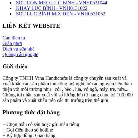
SỌT CON MÈO LỤC BÌNH - VNH0531044
KHAY LỤC BÌNH - VNH0131022
SỌT LỤC BÌNH MIX ĐEN - VNH0531052
LIÊN KẾT WEBSITE
Can dien tu
Giàn phơi
Dịch vụ sửa nhà
Quảng cáo google
Giới thiệu
Công ty TNHH Vina Handicrafts là công ty chuyên sản xuất và
xuất khẩu các sản phẩm thủ công mỹ nghệ từ các nguyên liệu thân
thiện với môi trường như : cói , bèo , lúa, vỏ ngô, mây, tre, nứa,...
Chúng tôi nhận sản xuất với số lượng lớn từ hàng chục tới 100.000
sản phẩm và xuất khẩu trên các thị trường trên thế giới!
Phương thức đặt hàng
+ Chọn mẫu có sẵn hoặc gửi mẫu riêng
+ Gọi điện theo số hotline
+ Ký hợp đồng- Giao hàng