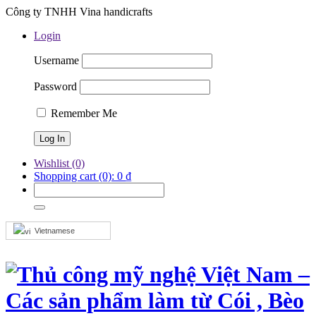
Công ty TNHH Vina handicrafts
Login
Username
Password
Remember Me
Wishlist
(0)
Shopping cart
(0):
0
₫
Vietnamese