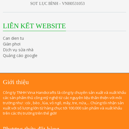
SỌT LỤC BÌNH - VNH0531053
LIÊN KẾT WEBSITE
Can dien tu
Giàn phơi
Dịch vụ sửa nhà
Quảng cáo google
Giới thiệu
Công ty TNHH Vina Handicrafts là công ty chuyên sản xuất và xuất khẩu
các sản phẩm thủ công mỹ nghệ từ các nguyên liệu thân thiện với môi
trường như : cói , bèo , lúa, vỏ ngô, mây, tre, nứa,... Chúng tôi nhận sản
xuất với số lượng lớn từ hàng chục tới 100.000 sản phẩm và xuất khẩu
trên các thị trường trên thế giới!
Phương thức đặt hàng