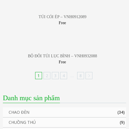
TÚI CÓI ÉP – VNH0912089
Free
BỘ ĐÔI TÚI LỤC BÌNH – VNH0932088
Free
1
2
3
4
…
8
Danh mục sản phẩm
CHAO ĐÈN
(34)
CHUỒNG THÚ
(9)