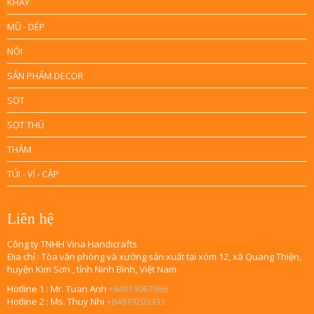
KHAY
MŨ - DÉP
NÔI
SẢN PHẨM DECOR
SỌT
SỌT THÚ
THẢM
TÚI - VÍ - CẶP
Liên hệ
Công ty TNHH Vina Handicrafts
Địa chỉ : Tòa văn phòng và xưởng sản xuất tại xóm 12, xã Quang Thiện,
huyện Kim Sơn , tỉnh Ninh Bình, Việt Nam.
Hotline 1 : Mr. Tuan Anh
+84913067986
Hotline 2 : Ms. Thuy Nhi
+84819203333