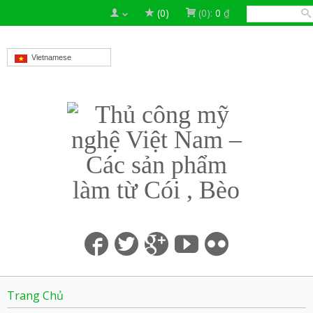
(0)
(0):
0
₫
Vietnamese
Trang Chủ