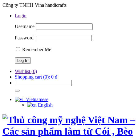
Công ty TNHH Vina handicrafts
Login
Username
Password
Remember Me
Wishlist
(0)
Shopping cart
(0):
0
₫
Vietnamese
English