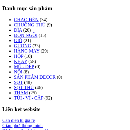
Danh mục sản phẩm
CHAO ĐÈN
(34)
CHUỒNG THÚ
(9)
ĐĨA
(20)
ĐÔN NGỒI
(15)
GIỎ
(21)
GƯƠNG
(33)
HÀNG MAY
(29)
HỘP
(10)
KHAY
(58)
MŨ - DÉP
(0)
NÔI
(8)
SẢN PHẨM DECOR
(0)
SỌT
(48)
SỌT THÚ
(46)
THẢM
(25)
TÚI - VÍ - CẶP
(92)
Liên kết website
Can dien tu gia re
Giàn phơi thông minh