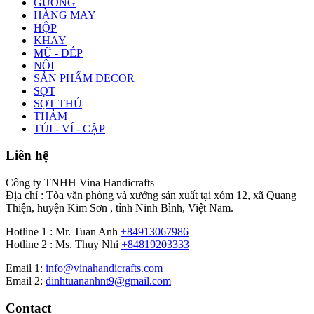
GƯƠNG
HÀNG MAY
HỘP
KHAY
MŨ - DÉP
NÔI
SẢN PHẨM DECOR
SỌT
SỌT THÚ
THẢM
TÚI - VÍ - CẶP
Liên hệ
Công ty TNHH Vina Handicrafts
Địa chỉ : Tòa văn phòng và xưởng sản xuất tại xóm 12, xã Quang
Thiện, huyện Kim Sơn , tỉnh Ninh Bình, Việt Nam.
Hotline 1 : Mr. Tuan Anh
+84913067986
Hotline 2 : Ms. Thuy Nhi
+84819203333
Email 1:
info@vinahandicrafts.com
Email 2:
dinhtuananhnt9@gmail.com
Contact