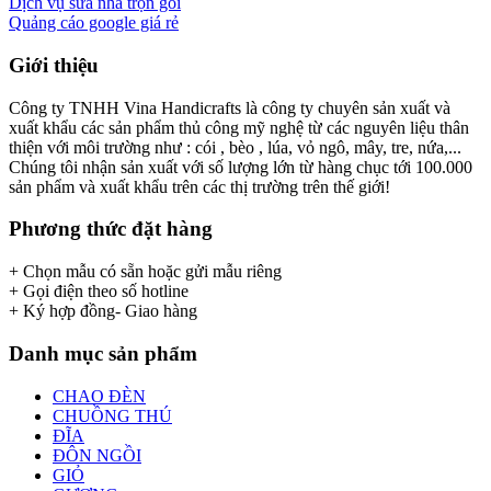
Dịch vụ sửa nhà trọn gói
Quảng cáo google giá rẻ
Giới thiệu
Công ty TNHH Vina Handicrafts là công ty chuyên sản xuất và
xuất khẩu các sản phẩm thủ công mỹ nghệ từ các nguyên liệu thân
thiện với môi trường như : cói , bèo , lúa, vỏ ngô, mây, tre, nứa,...
Chúng tôi nhận sản xuất với số lượng lớn từ hàng chục tới 100.000
sản phẩm và xuất khẩu trên các thị trường trên thế giới!
Phương thức đặt hàng
+ Chọn mẫu có sẵn hoặc gửi mẫu riêng
+ Gọi điện theo số hotline
+ Ký hợp đồng- Giao hàng
Danh mục sản phẩm
CHAO ĐÈN
CHUỒNG THÚ
ĐĨA
ĐÔN NGỒI
GIỎ