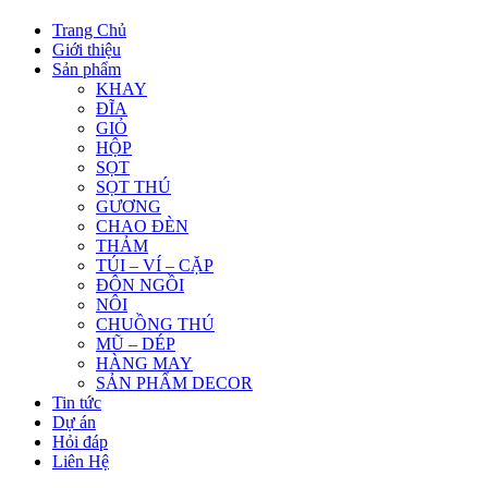
Trang Chủ
Giới thiệu
Sản phẩm
KHAY
ĐĨA
GIỎ
HỘP
SỌT
SỌT THÚ
GƯƠNG
CHAO ĐÈN
THẢM
TÚI – VÍ – CẶP
ĐÔN NGỒI
NÔI
CHUỒNG THÚ
MŨ – DÉP
HÀNG MAY
SẢN PHẨM DECOR
Tin tức
Dự án
Hỏi đáp
Liên Hệ