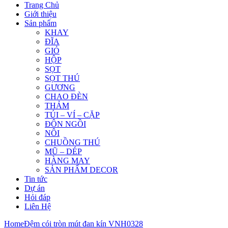
Trang Chủ
Giới thiệu
Sản phẩm
KHAY
ĐĨA
GIỎ
HỘP
SỌT
SỌT THÚ
GƯƠNG
CHAO ĐÈN
THẢM
TÚI – VÍ – CẶP
ĐÔN NGỒI
NÔI
CHUỒNG THÚ
MŨ – DÉP
HÀNG MAY
SẢN PHẨM DECOR
Tin tức
Dự án
Hỏi đáp
Liên Hệ
Home
Đệm cói tròn mút đan kín VNH0328