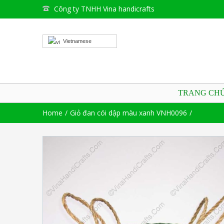
Công ty TNHH Vina handicrafts
Vietnamese
TRANG CH
Home
Giỏ đan cói dập màu xanh VNH0096