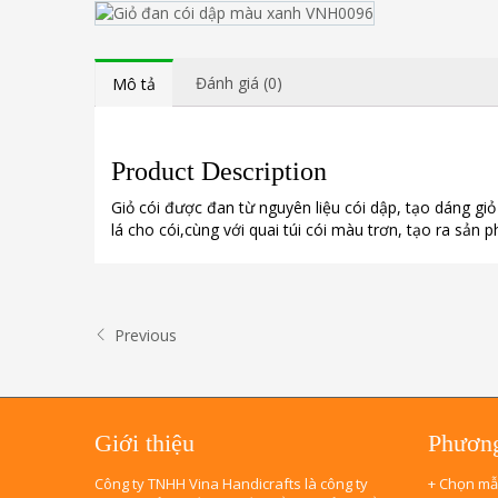
Đánh giá (0)
Mô tả
Product Description
Giỏ cói được đan từ nguyên liệu cói dập, tạo dáng 
lá cho cói,cùng với quai túi cói màu trơn, tạo ra sản
Previous
Giới thiệu
Phương
Công ty TNHH Vina Handicrafts là công ty
+ Chọn mẫ