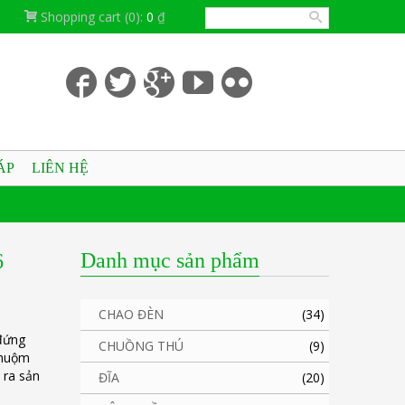
Shopping cart
(0):
0
₫
ÁP
LIÊN HỆ
Danh mục sản phẩm
6
CHAO ĐÈN
(34)
 đứng
CHUỒNG THÚ
(9)
nhuộm
 ra sản
ĐĨA
(20)