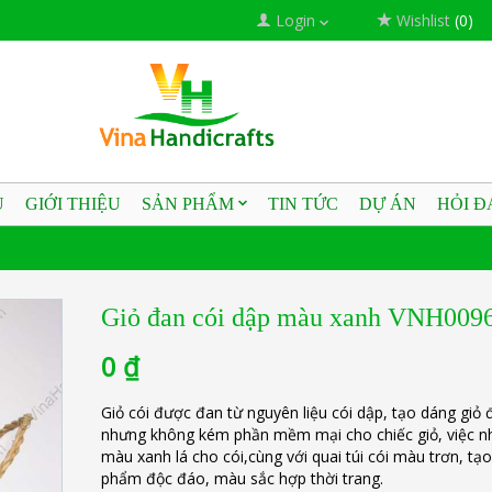
Login
Wishlist
(0)
Ủ
GIỚI THIỆU
SẢN PHẨM
TIN TỨC
DỰ ÁN
HỎI Đ
Giỏ đan cói dập màu xanh VNH009
0
₫
Giỏ cói được đan từ nguyên liệu cói dập, tạo dáng giỏ
nhưng không kém phần mềm mại cho chiếc giỏ, việc 
màu xanh lá cho cói,cùng với quai túi cói màu trơn, tạo
phẩm độc đáo, màu sắc hợp thời trang.