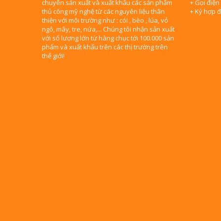
chuyên sản xuất và xuất khẩu các sản phẩm
+ Gọi điện
thủ công mỹ nghệ từ các nguyên liệu thân
+ Ký hợp 
thiện với môi trường như : cói , bèo , lúa, vỏ
ngô, mây, tre, nứa,... Chúng tôi nhận sản xuất
với số lượng lớn từ hàng chục tới 100.000 sản
phẩm và xuất khẩu trên các thị trường trên
thế giới!