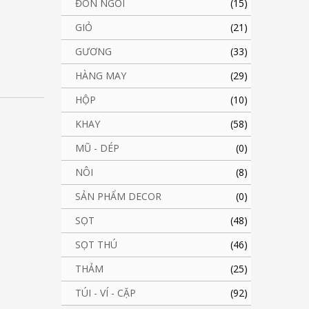
ĐÔN NGỒI
(15)
GIỎ
(21)
GƯƠNG
(33)
HÀNG MAY
(29)
HỘP
(10)
KHAY
(58)
MŨ - DÉP
(0)
NÔI
(8)
SẢN PHẨM DECOR
(0)
SỌT
(48)
SỌT THÚ
(46)
THẢM
(25)
TÚI - VÍ - CẶP
(92)