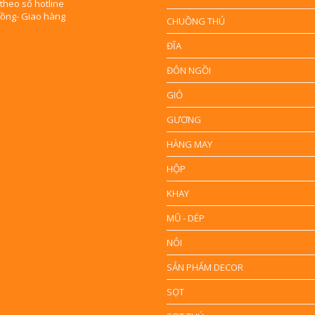
 theo số hotline
đồng- Giao hàng
CHUỒNG THÚ
ĐĨA
ĐÔN NGỒI
GIỎ
GƯƠNG
HÀNG MAY
HỘP
KHAY
MŨ - DÉP
NÔI
SẢN PHẨM DECOR
SỌT