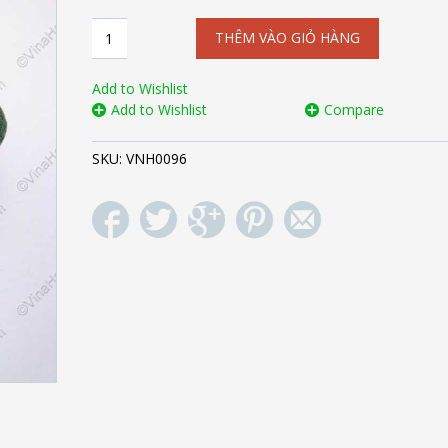
Giỏ
THÊM VÀO GIỎ HÀNG
đan
cói
dập
Add to Wishlist
màu
Add to Wishlist
Compare
xanh
VNH0096
SKU:
VNH0096
số
lượng