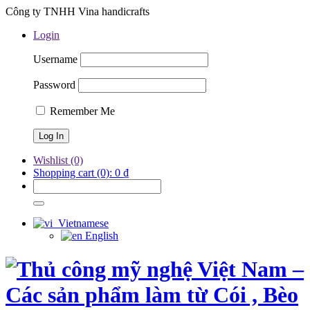
Công ty TNHH Vina handicrafts
Login
Username
Password
Remember Me
Wishlist
(0)
Shopping cart
(0):
0
₫
Vietnamese
English