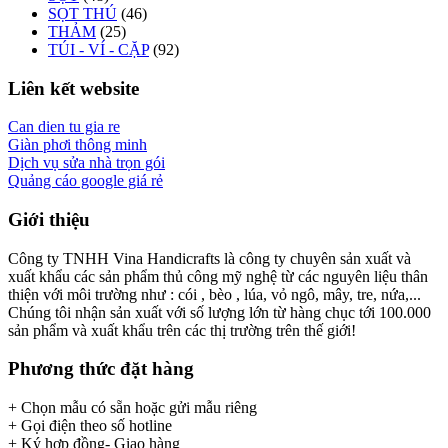
SỌT THÚ
(46)
THẢM
(25)
TÚI - VÍ - CẶP
(92)
Liên kết website
Can dien tu gia re
Giàn phơi thông minh
Dịch vụ sửa nhà trọn gói
Quảng cáo google giá rẻ
Giới thiệu
Công ty TNHH Vina Handicrafts là công ty chuyên sản xuất và
xuất khẩu các sản phẩm thủ công mỹ nghệ từ các nguyên liệu thân
thiện với môi trường như : cói , bèo , lúa, vỏ ngô, mây, tre, nứa,...
Chúng tôi nhận sản xuất với số lượng lớn từ hàng chục tới 100.000
sản phẩm và xuất khẩu trên các thị trường trên thế giới!
Phương thức đặt hàng
+ Chọn mẫu có sẵn hoặc gửi mẫu riêng
+ Gọi điện theo số hotline
+ Ký hợp đồng- Giao hàng