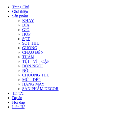
Trang Chủ
Giới thiệu
Sản phẩm
KHAY
ĐĨA
GIỎ
HỘP
SỌT
SỌT THÚ
GƯƠNG
CHAO ĐÈN
THẢM
TÚI – VÍ – CẶP
ĐÔN NGỒI
NÔI
CHUỒNG THÚ
MŨ – DÉP
HÀNG MAY
SẢN PHẨM DECOR
Tin tức
Dự án
Hỏi đáp
Liên Hệ