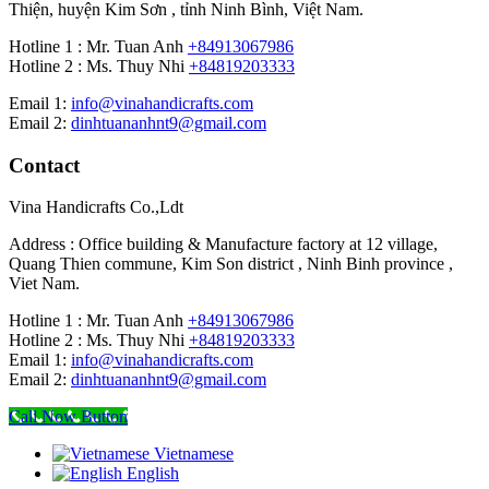
Thiện, huyện Kim Sơn , tỉnh Ninh Bình, Việt Nam.
Hotline 1 : Mr. Tuan Anh
+84913067986
Hotline 2 : Ms. Thuy Nhi
+84819203333
Email 1:
info@vinahandicrafts.com
Email 2:
dinhtuananhnt9@gmail.com
Contact
Vina Handicrafts Co.,Ldt
Address : Office building & Manufacture factory at 12 village,
Quang Thien commune, Kim Son district , Ninh Binh province ,
Viet Nam.
Hotline 1 : Mr. Tuan Anh
+84913067986
Hotline 2 : Ms. Thuy Nhi
+84819203333
Email 1:
info@vinahandicrafts.com
Email 2:
dinhtuananhnt9@gmail.com
Call Now Button
Vietnamese
English