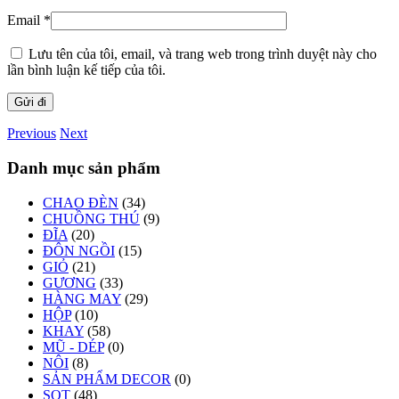
Email
*
Lưu tên của tôi, email, và trang web trong trình duyệt này cho
lần bình luận kế tiếp của tôi.
Previous
Next
Danh mục sản phẩm
CHAO ĐÈN
(34)
CHUỒNG THÚ
(9)
ĐĨA
(20)
ĐÔN NGỒI
(15)
GIỎ
(21)
GƯƠNG
(33)
HÀNG MAY
(29)
HỘP
(10)
KHAY
(58)
MŨ - DÉP
(0)
NÔI
(8)
SẢN PHẨM DECOR
(0)
SỌT
(48)