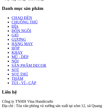
Danh mục sản phẩm
CHAO ĐÈN
CHUỒNG THÚ
ĐĨA
ĐÔN NGỒI
GIỎ
GƯƠNG
HÀNG MAY
HỘP
KHAY
MŨ - DÉP
NÔI
SẢN PHẨM DECOR
SỌT
SỌT THÚ
THẢM
TÚI - VÍ - CẶP
Liên hệ
Công ty TNHH Vina Handicrafts
Địa chỉ : Tòa văn phòng và xưởng sản xuất tại xóm 12, xã Quang