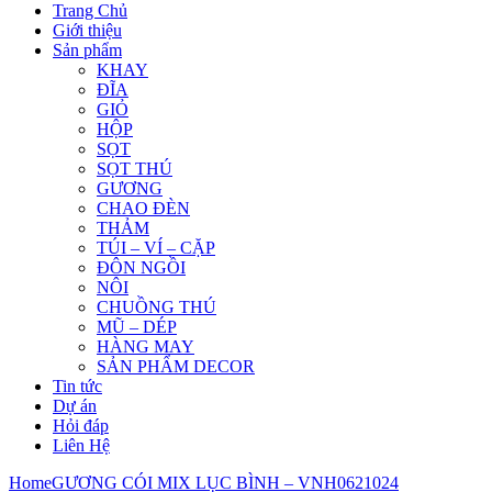
Trang Chủ
Giới thiệu
Sản phẩm
KHAY
ĐĨA
GIỎ
HỘP
SỌT
SỌT THÚ
GƯƠNG
CHAO ĐÈN
THẢM
TÚI – VÍ – CẶP
ĐÔN NGỒI
NÔI
CHUỒNG THÚ
MŨ – DÉP
HÀNG MAY
SẢN PHẨM DECOR
Tin tức
Dự án
Hỏi đáp
Liên Hệ
Home
GƯƠNG CÓI MIX LỤC BÌNH – VNH0621024