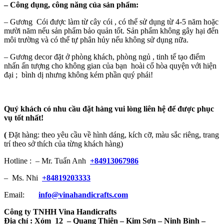
–
Công dụng, công năng của sản phẩm:
– Gương Cói được làm từ cây cói , có thể sử dụng từ 4-5 năm hoặc
mười năm nếu sản phẩm bảo quản tốt. Sản phẩm không gây hại đến
môi trường và có thể tự phân hủy nếu không sử dụng nữa.
– Gương decor đặt ở phòng khách, phòng ngủ , tinh tế tạo điểm
nhấn ấn tượng cho không gian của bạn hoài cổ hòa quyện với hiện
đại ; bình dị nhưng không kém phần quý phái!
Quý khách có nhu cầu đặt hàng vui lòng liên hệ để được phục
vụ tốt nhất!
(
Đặt hàng: theo yêu cầu về hình dáng, kích cỡ, màu sắc riêng, trang
trí theo sở thích của từng khách hàng)
Hotline : – Mr. Tuấn Anh
+84913067986
– Ms. Nhi
+84819203333
Email:
info@vinahandicrafts.com
Công ty TNHH Vina Handicrafts
Địa chỉ :
Xóm 12
– Quang Thiện – Kim Sơn – Ninh Bình –