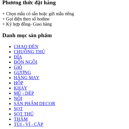
Phương thức đặt hàng
+ Chọn mẫu có sẵn hoặc gửi mẫu riêng
+ Gọi điện theo số hotline
+ Ký hợp đồng- Giao hàng
Danh mục sản phẩm
CHAO ĐÈN
CHUỒNG THÚ
ĐĨA
ĐÔN NGỒI
GIỎ
GƯƠNG
HÀNG MAY
HỘP
KHAY
MŨ - DÉP
NÔI
SẢN PHẨM DECOR
SỌT
SỌT THÚ
THẢM
TÚI - VÍ - CẶP