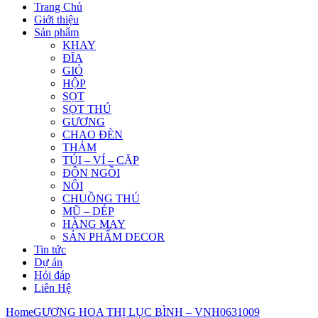
Trang Chủ
Giới thiệu
Sản phẩm
KHAY
ĐĨA
GIỎ
HỘP
SỌT
SỌT THÚ
GƯƠNG
CHAO ĐÈN
THẢM
TÚI – VÍ – CẶP
ĐÔN NGỒI
NÔI
CHUỒNG THÚ
MŨ – DÉP
HÀNG MAY
SẢN PHẨM DECOR
Tin tức
Dự án
Hỏi đáp
Liên Hệ
Home
GƯƠNG HOA THỊ LỤC BÌNH – VNH0631009