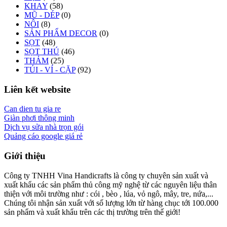
KHAY
(58)
MŨ - DÉP
(0)
NÔI
(8)
SẢN PHẨM DECOR
(0)
SỌT
(48)
SỌT THÚ
(46)
THẢM
(25)
TÚI - VÍ - CẶP
(92)
Liên kết website
Can dien tu gia re
Giàn phơi thông minh
Dịch vụ sửa nhà trọn gói
Quảng cáo google giá rẻ
Giới thiệu
Công ty TNHH Vina Handicrafts là công ty chuyên sản xuất và
xuất khẩu các sản phẩm thủ công mỹ nghệ từ các nguyên liệu thân
thiện với môi trường như : cói , bèo , lúa, vỏ ngô, mây, tre, nứa,...
Chúng tôi nhận sản xuất với số lượng lớn từ hàng chục tới 100.000
sản phẩm và xuất khẩu trên các thị trường trên thế giới!