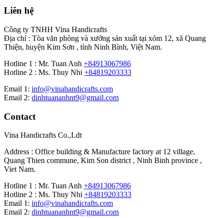
Liên hệ
Công ty TNHH Vina Handicrafts
Địa chỉ : Tòa văn phòng và xưởng sản xuất tại xóm 12, xã Quang
Thiện, huyện Kim Sơn , tỉnh Ninh Bình, Việt Nam.
Hotline 1 : Mr. Tuan Anh
+84913067986
Hotline 2 : Ms. Thuy Nhi
+84819203333
Email 1:
info@vinahandicrafts.com
Email 2:
dinhtuananhnt9@gmail.com
Contact
Vina Handicrafts Co.,Ldt
Address : Office building & Manufacture factory at 12 village,
Quang Thien commune, Kim Son district , Ninh Binh province ,
Viet Nam.
Hotline 1 : Mr. Tuan Anh
+84913067986
Hotline 2 : Ms. Thuy Nhi
+84819203333
Email 1:
info@vinahandicrafts.com
Email 2:
dinhtuananhnt9@gmail.com