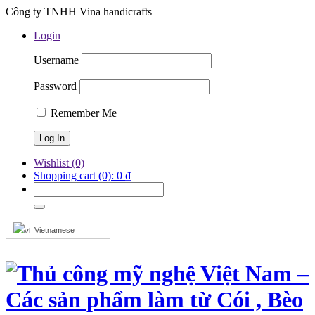
Công ty TNHH Vina handicrafts
Login
Username
Password
Remember Me
Wishlist
(0)
Shopping cart
(0):
0
₫
Vietnamese