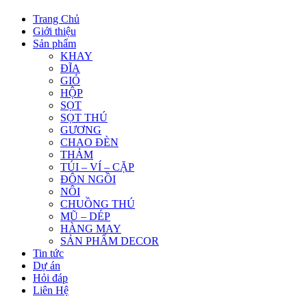
Trang Chủ
Giới thiệu
Sản phẩm
KHAY
ĐĨA
GIỎ
HỘP
SỌT
SỌT THÚ
GƯƠNG
CHAO ĐÈN
THẢM
TÚI – VÍ – CẶP
ĐÔN NGỒI
NÔI
CHUỒNG THÚ
MŨ – DÉP
HÀNG MAY
SẢN PHẨM DECOR
Tin tức
Dự án
Hỏi đáp
Liên Hệ