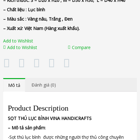
– Kích thước: S =
D20 x H20 ; M = D30 x H30; L = D40 x H46
– Chất liệu : Lục bình
– Màu sắc : Vàng nâu, Trắng , Đen
– Xuất xứ
:
Việt Nam (Hàng xuất khẩu).
Add to Wishlist
Add to Wishlist
Compare
Đánh giá (0)
Mô tả
Product Description
SỌT THÚ LỤC BÌNH VINA
HANDICRAFTS
–
Mô tả sản phẩm
:
-Sọt thú lục bình được những người thợ thủ công chuyên