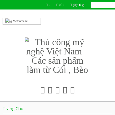
(0)
(0):
0
₫
Vietnamese
Trang Chủ