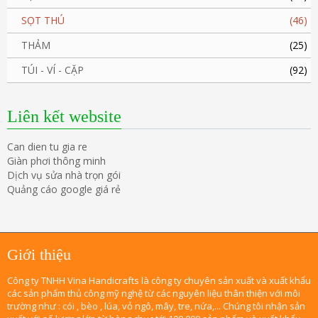
SỌT THÚ
(46)
THẢM
(25)
TÚI - VÍ - CẶP
(92)
Liên kết website
Can dien tu gia re
Giàn phơi thông minh
Dịch vụ sửa nhà trọn gói
Quảng cáo google giá rẻ
Giới thiệu
Công ty TNHH Vina Handicrafts là công ty chuyên sản xuất và xuất khẩu
các sản phẩm thủ công mỹ nghệ từ các nguyên liệu thân thiện với môi
trường như : cói , bèo , lúa, vỏ ngô, mây, tre, nứa,... Chúng tôi nhận sản