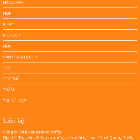
HÀNG MAY
HỘP
KHAY
MŨ - DÉP
NÔI
SẢN PHẨM DECOR
SỌT
SỌT THÚ
THẢM
TÚI - VÍ - CẶP
Liên hệ
Công ty TNHH Vina Handicrafts
Địa chỉ : Tòa văn phòng và xưởng sản xuất tại xóm 12, xã Quang Thiện,