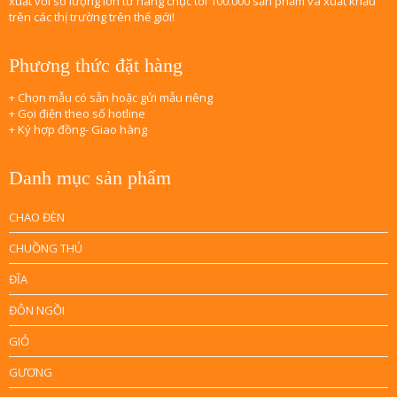
xuất với số lượng lớn từ hàng chục tới 100.000 sản phẩm và xuất khẩu
trên các thị trường trên thế giới!
Phương thức đặt hàng
+ Chọn mẫu có sẵn hoặc gửi mẫu riêng
+ Gọi điện theo số hotline
+ Ký hợp đồng- Giao hàng
Danh mục sản phẩm
CHAO ĐÈN
CHUỒNG THÚ
ĐĨA
ĐÔN NGỒI
GIỎ
GƯƠNG