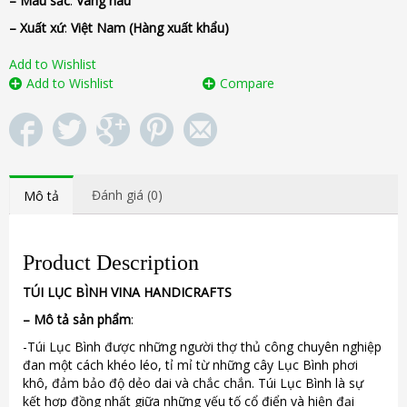
– Màu sắc
:
Vàng nâu
– Xuất xứ
:
Việt Nam
(Hàng xuất khẩu)
Add to Wishlist
Add to Wishlist
Compare
Đánh giá (0)
Mô tả
Product Description
TÚI
LỤC BÌNH
VINA
HANDICRAFTS
–
Mô tả sản phẩm
:
-Túi Lục Bình được những người thợ thủ công chuyên nghiệp
đan một cách khéo léo, tỉ mỉ từ những cây Lục Bình phơi
khô, đảm bảo độ dẻo dai và chắc chắn. Túi Lục Bình là sự
kết hợp đồng nhất giữa những yếu tố cổ điển và hiện đại