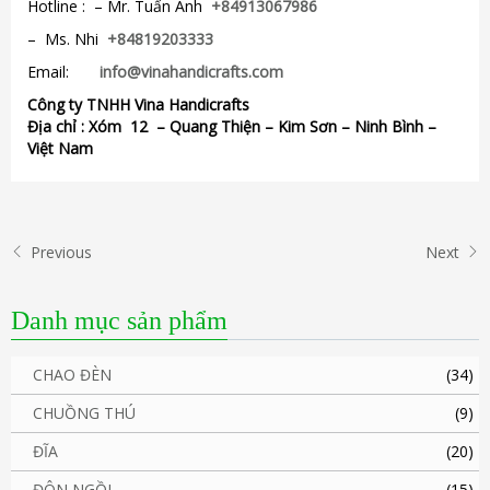
Hotline : – Mr. Tuấn Anh
+84913067986
– Ms. Nhi
+84819203333
Email:
info@vinahandicrafts.com
Công ty TNHH Vina Handicrafts
Địa chỉ :
Xóm 12
– Quang Thiện – Kim Sơn – Ninh Bình –
Việt Nam
Previous
Next
Danh mục sản phẩm
CHAO ĐÈN
(34)
CHUỒNG THÚ
(9)
ĐĨA
(20)
ĐÔN NGỒI
(15)