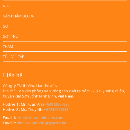
NÔI
SẢN PHẨM DECOR
SỌT
SỌT THÚ
THẢM
TÚI - VÍ - CẶP
Liên hệ
Công ty TNHH Vina Handicrafts
Địa chỉ : Tòa văn phòng và xưởng sản xuất tại xóm 12, xã Quang Thiện,
huyện Kim Sơn , tỉnh Ninh Bình, Việt Nam.
Hotline 1 : Mr. Tuan Anh
+84913067986
Hotline 2 : Ms. Thuy Nhi
+84819203333
Email 1:
info@vinahandicrafts.com
Email 2:
dinhtuananhnt9@gmail.com