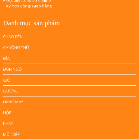
+ Gọi điện theo số hotline
+ Ký hợp đồng- Giao hàng
Danh mục sản phẩm
CHAO ĐÈN
CHUỒNG THÚ
ĐĨA
ĐÔN NGỒI
GIỎ
GƯƠNG
HÀNG MAY
HỘP
KHAY
MŨ - DÉP