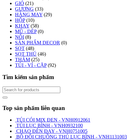
GIỎ
(21)
GƯƠNG
(33)
HÀNG MAY
(29)
HỘP
(10)
KHAY
(58)
MŨ - DÉP
(0)
NÔI
(8)
SẢN PHẨM DECOR
(0)
SỌT
(48)
SỌT THÚ
(46)
THẢM
(25)
TÚI - VÍ - CẶP
(92)
Tìm kiếm sản phẩm
Top sản phẩm liên quan
TÚI CÓI MIX ĐEN - VNH0912061
TÚI LỤC BÌNH - VNH0932100
CHAO ĐÈN ĐAY - VNH0751005
BỘ ĐÔI CHUỒNG THÚ LỤC BÌNH - VNH1131003