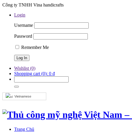
Công ty TNHH Vina handicrafts
Login
Username
Password
Remember Me
Wishlist
(0)
Shopping cart
(0):
0
₫
Vietnamese
Trang Chủ