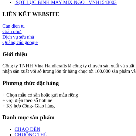
SỌT LỤC BÌNH MAY MIX NGÔ - VNH1543003
LIÊN KẾT WEBSITE
Can dien tu
Giàn phơi
Dịch vụ sửa nhà
Quảng cáo google
Giới thiệu
Công ty TNHH Vina Handicrafts là công ty chuyên sản xuất và xuất khẩ
nhận sản xuất với số lượng lớn từ hàng chục tới 100.000 sản phẩm và x
Phương thức đặt hàng
+ Chọn mẫu có sẵn hoặc gửi mẫu riêng
+ Gọi điện theo số hotline
+ Ký hợp đồng- Giao hàng
Danh mục sản phẩm
CHAO ĐÈN
CHUỒNG THÚ