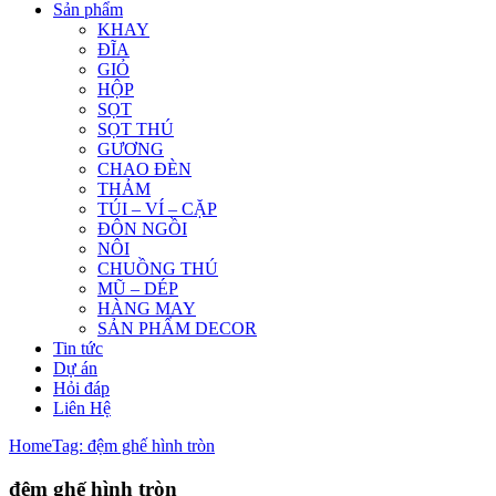
Sản phẩm
KHAY
ĐĨA
GIỎ
HỘP
SỌT
SỌT THÚ
GƯƠNG
CHAO ĐÈN
THẢM
TÚI – VÍ – CẶP
ĐÔN NGỒI
NÔI
CHUỒNG THÚ
MŨ – DÉP
HÀNG MAY
SẢN PHẨM DECOR
Tin tức
Dự án
Hỏi đáp
Liên Hệ
Home
Tag: đệm ghế hình tròn
đệm ghế hình tròn