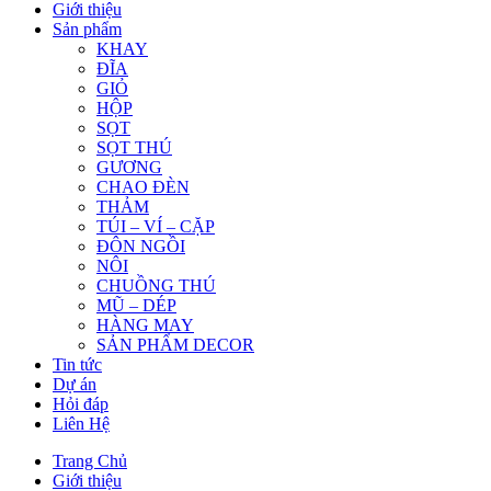
Giới thiệu
Sản phẩm
KHAY
ĐĨA
GIỎ
HỘP
SỌT
SỌT THÚ
GƯƠNG
CHAO ĐÈN
THẢM
TÚI – VÍ – CẶP
ĐÔN NGỒI
NÔI
CHUỒNG THÚ
MŨ – DÉP
HÀNG MAY
SẢN PHẨM DECOR
Tin tức
Dự án
Hỏi đáp
Liên Hệ
Trang Chủ
Giới thiệu