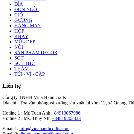
ĐĨA
ĐÔN NGỒI
GIỎ
GƯƠNG
HÀNG MAY
HỘP
KHAY
MŨ - DÉP
NÔI
SẢN PHẨM DECOR
SỌT
SỌT THÚ
THẢM
TÚI - VÍ - CẶP
Liên hệ
Công ty TNHH Vina Handicrafts
Địa chỉ : Tòa văn phòng và xưởng sản xuất tại xóm 12, xã Quang Th
Hotline 1 : Mr. Tuan Anh
+84913067986
Hotline 2 : Ms. Thuy Nhi
+84819203333
Email 1:
info@vinahandicrafts.com
Email 2:
dinhtuananhnt9@gmail.com