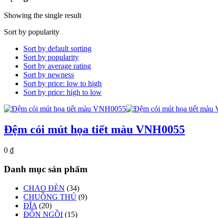
Showing the single result
Sort by popularity
Sort by default sorting
Sort by popularity
Sort by average rating
Sort by newness
Sort by price: low to high
Sort by price: high to low
Đệm cói mút họa tiết màu VNH0055
0
₫
Danh mục sản phẩm
CHAO ĐÈN
(34)
CHUỒNG THÚ
(9)
ĐĨA
(20)
ĐÔN NGỒI
(15)