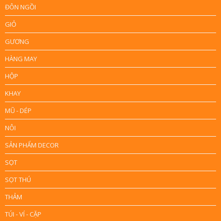
ĐÔN NGỒI
GIỎ
GƯƠNG
HÀNG MAY
HỘP
KHAY
MŨ - DÉP
NÔI
SẢN PHẨM DECOR
SỌT
SỌT THÚ
THẢM
TÚI - VÍ - CẶP