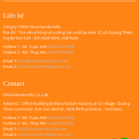
Liên hệ
Công ty TNHH Vina Handicrafts
Địa chỉ : Tòa văn phòng và xưởng sản xuất tại xóm 12, xã Quang Thiện,
huyện Kim Sơn , tỉnh Ninh Bình, Việt Nam.
Hotline 1 : Mr. Tuan Anh
+84913067986
Hotline 2 : Ms. Thuy Nhi
+84819203333
Email 1:
info@vinahandicrafts.com
Email 2:
dinhtuananhnt9@gmail.com
Contact
Vina Handicrafts Co.,Ldt
Address : Office building & Manufacture factory at 12 village, Quang
Thien commune, Kim Son district , Ninh Binh province , Viet Nam.
Hotline 1 : Mr. Tuan Anh
+84913067986
Hotline 2 : Ms. Thuy Nhi
+84819203333
Email 1:
info@vinahandicrafts.com
Email 2:
dinhtuananhnt9@gmail.com