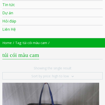
Tin tức
Dự án
Hỏi đáp
Liên Hệ
Home
Tag: túi cói màu cam
túi cói màu cam
Showing the single result
Sort by price: high to low