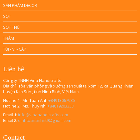
SẢN PHẨM DECOR
SỌT
SỌT THÚ
THẢM
TÚI - VÍ - CẶP
Liên hệ
Công ty TNHH Vina Handicrafts
Địa chỉ : Tòa văn phòng và xưởng sản xuất tại xóm 12, xã Quang Thiện,
huyện Kim Sơn , tỉnh Ninh Bình, Việt Nam.
Hotline 1 : Mr. Tuan Anh
+84913067986
Hotline 2 : Ms. Thuy Nhi
+84819203333
Email 1:
info@vinahandicrafts.com
Email 2:
dinhtuananhnt9@gmail.com
Contact