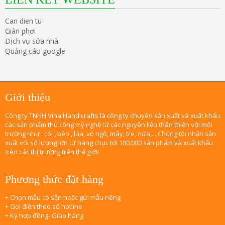
Can dien tu
Giàn phơi
Dịch vụ sửa nhà
Quảng cáo google
Giới thiệu
Công ty TNHH Vina Handicrafts là công ty chuyên sản xuất và xuất khẩu
các sản phẩm thủ công mỹ nghệ từ các nguyên liệu thân thiện với môi
trường như : cói , bèo , lúa, vỏ ngô, mây, tre, nứa,... Chúng tôi nhận sản
xuất với số lượng lớn từ hàng chục tới 100.000 sản phẩm và xuất khẩu
trên các thị trường trên thế giới!
Phương thức đặt hàng
+ Chọn mẫu có sẵn hoặc gửi mẫu riêng
+ Gọi điện theo số hotline
+ Ký hợp đồng- Giao hàng