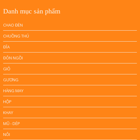
Danh mục sản phẩm
CHAO ĐÈN
CHUỒNG THÚ
ĐĨA
ĐÔN NGỒI
GIỎ
GƯƠNG
HÀNG MAY
HỘP
KHAY
MŨ - DÉP
NÔI