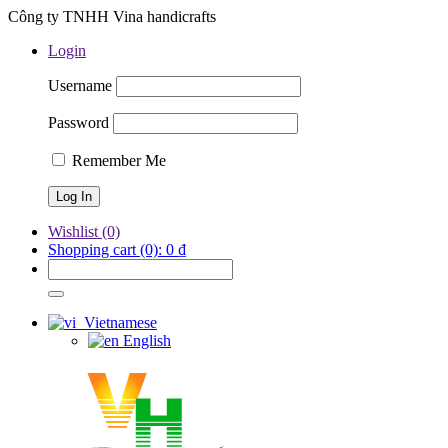
Công ty TNHH Vina handicrafts
Login
Username
Password
Remember Me
Wishlist
(0)
Shopping cart
(0):
0
₫
Vietnamese
English