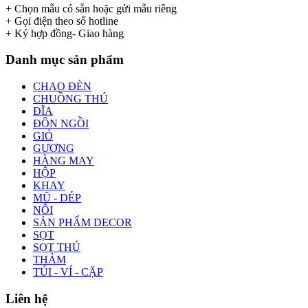
+ Chọn mẫu có sẵn hoặc gửi mẫu riêng
+ Gọi điện theo số hotline
+ Ký hợp đồng- Giao hàng
Danh mục sản phẩm
CHAO ĐÈN
CHUỒNG THÚ
ĐĨA
ĐÔN NGỒI
GIỎ
GƯƠNG
HÀNG MAY
HỘP
KHAY
MŨ - DÉP
NÔI
SẢN PHẨM DECOR
SỌT
SỌT THÚ
THẢM
TÚI - VÍ - CẶP
Liên hệ