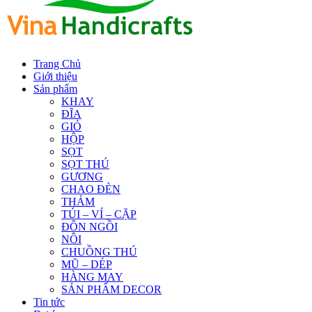
Trang Chủ
Giới thiệu
Sản phẩm
KHAY
ĐĨA
GIỎ
HỘP
SỌT
SỌT THÚ
GƯƠNG
CHAO ĐÈN
THẢM
TÚI – VÍ – CẶP
ĐÔN NGỒI
NÔI
CHUỒNG THÚ
MŨ – DÉP
HÀNG MAY
SẢN PHẨM DECOR
Tin tức