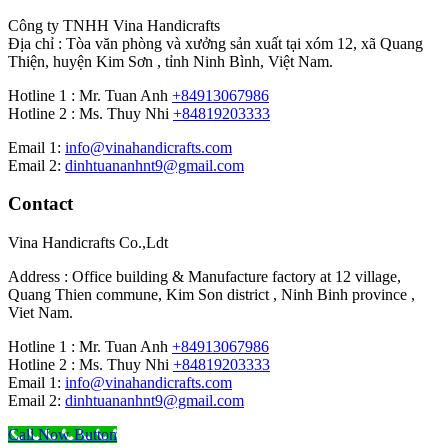
Công ty TNHH Vina Handicrafts
Địa chỉ : Tòa văn phòng và xưởng sản xuất tại xóm 12, xã Quang
Thiện, huyện Kim Sơn , tỉnh Ninh Bình, Việt Nam.
Hotline 1 : Mr. Tuan Anh
+84913067986
Hotline 2 : Ms. Thuy Nhi
+84819203333
Email 1:
info@vinahandicrafts.com
Email 2:
dinhtuananhnt9@gmail.com
Contact
Vina Handicrafts Co.,Ldt
Address : Office building & Manufacture factory at 12 village,
Quang Thien commune, Kim Son district , Ninh Binh province ,
Viet Nam.
Hotline 1 : Mr. Tuan Anh
+84913067986
Hotline 2 : Ms. Thuy Nhi
+84819203333
Email 1:
info@vinahandicrafts.com
Email 2:
dinhtuananhnt9@gmail.com
Call Now Button