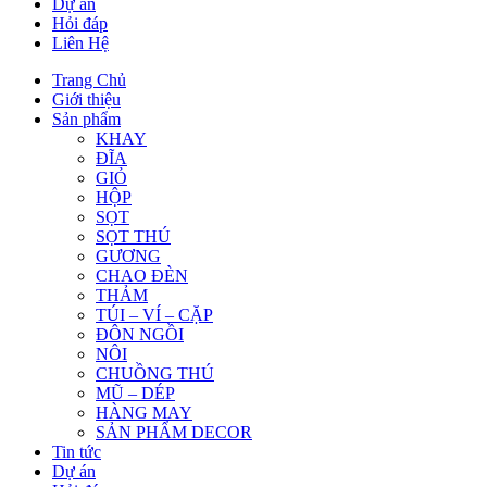
Dự án
Hỏi đáp
Liên Hệ
Trang Chủ
Giới thiệu
Sản phẩm
KHAY
ĐĨA
GIỎ
HỘP
SỌT
SỌT THÚ
GƯƠNG
CHAO ĐÈN
THẢM
TÚI – VÍ – CẶP
ĐÔN NGỒI
NÔI
CHUỒNG THÚ
MŨ – DÉP
HÀNG MAY
SẢN PHẨM DECOR
Tin tức
Dự án