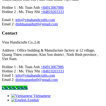
Hotline 1 : Mr. Tuan Anh
+84913067986
Hotline 2 : Ms. Thuy Nhi
+84819203333
Email 1:
info@vinahandicrafts.com
Email 2:
dinhtuananhnt9@gmail.com
Contact
Vina Handicrafts Co.,Ldt
Address : Office building & Manufacture factory at 12 village,
Quang Thien commune, Kim Son district , Ninh Binh province ,
Viet Nam.
Hotline 1 : Mr. Tuan Anh
+84913067986
Hotline 2 : Ms. Thuy Nhi
+84819203333
Email 1:
info@vinahandicrafts.com
Email 2:
dinhtuananhnt9@gmail.com
Call Now Button
Vietnamese
English