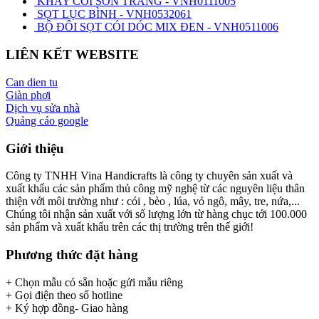
KHAY CÓI SƠN TRẮNG - VNH0111005
SỌT LỤC BÌNH - VNH0532061
BỘ ĐÔI SỌT CÓI DÓC MIX ĐEN - VNH0511006
LIÊN KẾT WEBSITE
Can dien tu
Giàn phơi
Dịch vụ sửa nhà
Quảng cáo google
Giới thiệu
Công ty TNHH Vina Handicrafts là công ty chuyên sản xuất và
xuất khẩu các sản phẩm thủ công mỹ nghệ từ các nguyên liệu thân
thiện với môi trường như : cói , bèo , lúa, vỏ ngô, mây, tre, nứa,...
Chúng tôi nhận sản xuất với số lượng lớn từ hàng chục tới 100.000
sản phẩm và xuất khẩu trên các thị trường trên thế giới!
Phương thức đặt hàng
+ Chọn mẫu có sẵn hoặc gửi mẫu riêng
+ Gọi điện theo số hotline
+ Ký hợp đồng- Giao hàng