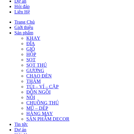
Dự án
Hỏi đáp
Liên Hệ
Trang Chủ
Giới thiệu
Sản phẩm
KHAY
ĐĨA
GIỎ
HỘP
SỌT
SỌT THÚ
GƯƠNG
CHAO ĐÈN
THẢM
TÚI – VÍ – CẶP
ĐÔN NGỒI
NÔI
CHUỒNG THÚ
MŨ – DÉP
HÀNG MAY
SẢN PHẨM DECOR
Tin tức
Dự án