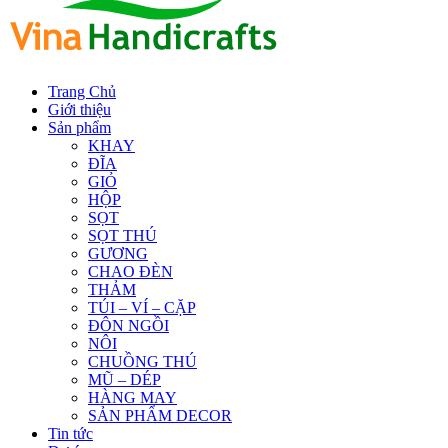
Trang Chủ
Giới thiệu
Sản phẩm
KHAY
ĐĨA
GIỎ
HỘP
SỌT
SỌT THÚ
GƯƠNG
CHAO ĐÈN
THẢM
TÚI – VÍ – CẶP
ĐÔN NGỒI
NÔI
CHUỒNG THÚ
MŨ – DÉP
HÀNG MAY
SẢN PHẨM DECOR
Tin tức