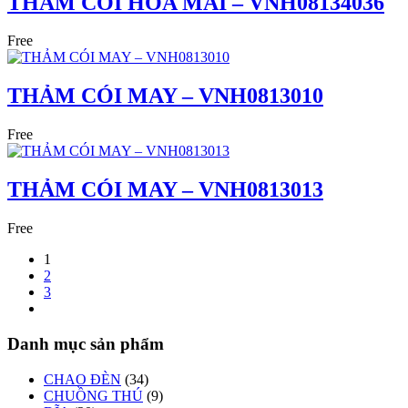
THẢM CÓI HOA MAI – VNH08134036
Free
THẢM CÓI MAY – VNH0813010
Free
THẢM CÓI MAY – VNH0813013
Free
1
2
3
Danh mục sản phẩm
CHAO ĐÈN
(34)
CHUỒNG THÚ
(9)