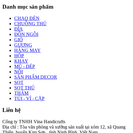
Danh mục sản phẩm
CHAO ĐÈN
CHUỒNG THÚ
ĐĨA
ĐÔN NGỒI
GIỎ
GƯƠNG
HÀNG MAY
HỘP
KHAY
MŨ - DÉP
NÔI
SẢN PHẨM DECOR
SỌT
SỌT THÚ
THẢM
TÚI - VÍ - CẶP
Liên hệ
Công ty TNHH Vina Handicrafts
Địa chỉ : Tòa văn phòng và xưởng sản xuất tại xóm 12, xã Quang
Thiện, huyện Kim Sơn , tỉnh Ninh Bình, Việt Nam.