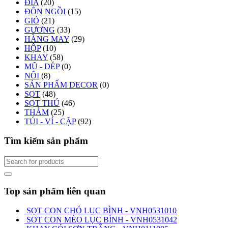
ĐĨA
(20)
ĐÔN NGỒI
(15)
GIỎ
(21)
GƯƠNG
(33)
HÀNG MAY
(29)
HỘP
(10)
KHAY
(58)
MŨ - DÉP
(0)
NÔI
(8)
SẢN PHẨM DECOR
(0)
SỌT
(48)
SỌT THÚ
(46)
THẢM
(25)
TÚI - VÍ - CẶP
(92)
Tìm kiếm sản phẩm
Top sản phẩm liên quan
SỌT CON CHÓ LỤC BÌNH - VNH0531010
SỌT CON MÈO LỤC BÌNH - VNH0531042