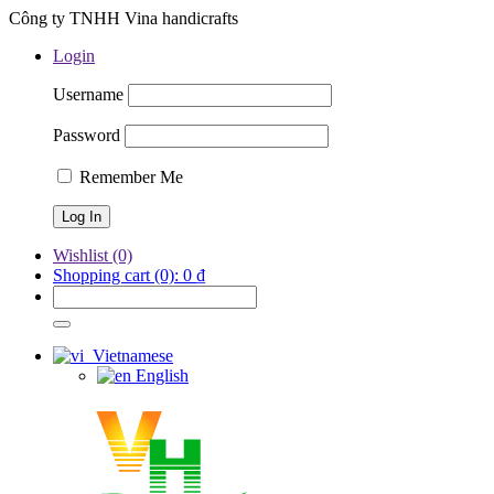
Công ty TNHH Vina handicrafts
Login
Username
Password
Remember Me
Wishlist
(0)
Shopping cart
(0):
0
₫
Vietnamese
English