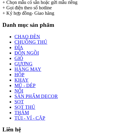
+ Chọn mẫu có sẵn hoặc gửi mẫu riêng
+ Gọi điện theo số hotline
+ Ký hợp đồng- Giao hàng
Danh mục sản phẩm
CHAO ĐÈN
CHUỒNG THÚ
ĐĨA
ĐÔN NGỒI
GIỎ
GƯƠNG
HÀNG MAY
HỘP
KHAY
MŨ - DÉP
NÔI
SẢN PHẨM DECOR
SỌT
SỌT THÚ
THẢM
TÚI - VÍ - CẶP
Liên hệ