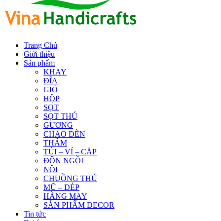
Trang Chủ
Giới thiệu
Sản phẩm
KHAY
ĐĨA
GIỎ
HỘP
SỌT
SỌT THÚ
GƯƠNG
CHAO ĐÈN
THẢM
TÚI – VÍ – CẶP
ĐÔN NGỒI
NÔI
CHUỒNG THÚ
MŨ – DÉP
HÀNG MAY
SẢN PHẨM DECOR
Tin tức