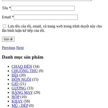
Tên
*
Email
*
Lưu tên của tôi, email, và trang web trong trình duyệt này cho
lần bình luận kế tiếp của tôi.
Previous
Next
Danh mục sản phẩm
CHAO ĐÈN
(34)
CHUỒNG THÚ
(9)
ĐĨA
(20)
ĐÔN NGỒI
(15)
GIỎ
(21)
GƯƠNG
(33)
HÀNG MAY
(29)
HỘP
(10)
KHAY
(58)
MŨ - DÉP
(0)