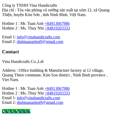
Công ty TNHH Vina Handicrafts
Địa chỉ : Tòa văn phòng và xưởng sản xuất tại xóm 12, xã Quang
Thiện, huyện Kim Sơn , tỉnh Ninh Bình, Việt Nam.
Hotline 1 : Mr. Tuan Anh
+84913067986
Hotline 2 : Ms. Thuy Nhi
+84819203333
Email 1:
info@vinahandicrafts.com
Email 2:
dinhtuananhnt9@gmail.com
Contact
Vina Handicrafts Co.,Ldt
Address : Office building & Manufacture factory at 12 village,
Quang Thien commune, Kim Son district , Ninh Binh province ,
Viet Nam.
Hotline 1 : Mr. Tuan Anh
+84913067986
Hotline 2 : Ms. Thuy Nhi
+84819203333
Email 1:
info@vinahandicrafts.com
Email 2:
dinhtuananhnt9@gmail.com
Call Now Button