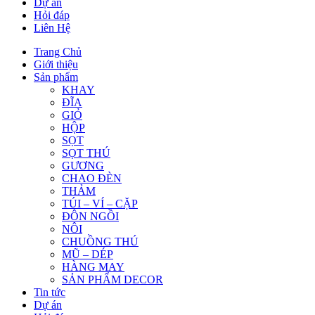
Dự án
Hỏi đáp
Liên Hệ
Trang Chủ
Giới thiệu
Sản phẩm
KHAY
ĐĨA
GIỎ
HỘP
SỌT
SỌT THÚ
GƯƠNG
CHAO ĐÈN
THẢM
TÚI – VÍ – CẶP
ĐÔN NGỒI
NÔI
CHUỒNG THÚ
MŨ – DÉP
HÀNG MAY
SẢN PHẨM DECOR
Tin tức
Dự án