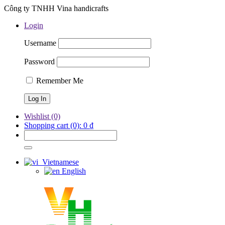
Công ty TNHH Vina handicrafts
Login
Username
Password
Remember Me
Wishlist
(0)
Shopping cart
(0):
0
₫
Vietnamese
English