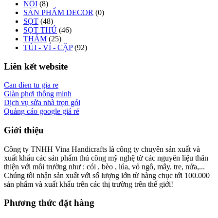
NÔI
(8)
SẢN PHẨM DECOR
(0)
SỌT
(48)
SỌT THÚ
(46)
THẢM
(25)
TÚI - VÍ - CẶP
(92)
Liên kết website
Can dien tu gia re
Giàn phơi thông minh
Dịch vụ sửa nhà trọn gói
Quảng cáo google giá rẻ
Giới thiệu
Công ty TNHH Vina Handicrafts là công ty chuyên sản xuất và
xuất khẩu các sản phẩm thủ công mỹ nghệ từ các nguyên liệu thân
thiện với môi trường như : cói , bèo , lúa, vỏ ngô, mây, tre, nứa,...
Chúng tôi nhận sản xuất với số lượng lớn từ hàng chục tới 100.000
sản phẩm và xuất khẩu trên các thị trường trên thế giới!
Phương thức đặt hàng