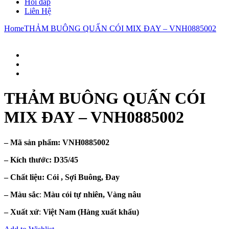
Hỏi đáp
Liên Hệ
Home
THẢM BUÔNG QUẤN CÓI MIX ĐAY – VNH0885002
THẢM BUÔNG QUẤN CÓI
MIX ĐAY – VNH0885002
– Mã sản phẩm:
VNH0885002
– Kích thước:
D35/45
– Chất liệu
: Cói , Sợi Buông, Đay
– Màu sắc
:
Màu cói tự nhiên, Vàng nâu
– Xuất xứ
:
Việt Nam
(Hàng xuất khẩu)