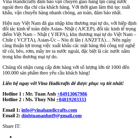
Vina Handicrafts đảm bảo vận chuyển giao hàng tận cảng nước
ngoài theo địa chỉ của khách hàng. Với thời gian làm thủ tục xuất
khẩu, vận chuyển hàng nhanh chóng, an toàn, đảm bảo nhất.
Hiện nay Việt Nam đã gia nhập khu thương mại tự do, với hiệp định
đối tác kinh tế toàn diện Asian- Nhật ( AJCEP), đối tác kinh tế trọng
điểm Việt Nam – Nhật ( VJEPA), khu thương mại tự do Việt Nam –
Chile ( VCFTA), Asian-Úc – Niu di lân ( ANZFTA)… Nên ngày
càng thuận lợi trong việc xuất khẩu các mặt hàng thủ công mỹ nghệ
từ cói, bèo, rơm, mây tre ra nước ngoài, đặc biệt là các nước nằm
trong khu thương mại tự do.
Chúng tôi nhận cung cấp đơn hàng với số lượng lớn từ 1000 đến
100.000 sản phẩm theo yêu cầu khách hàng!
Liên hệ ngay với Vina Hadicrafts để được phục vụ tốt nhất!
Hotline 1 : Mr. Tuan Anh
+84913067986
Hotline 2 : Ms. Thuy Nhi
+84819203333
Email 1:
info@vinahandicrafts.com
Email 2:
dinhtuananhnt9@gmail.com
Share IT: