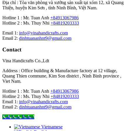
Địa chỉ : Tòa văn phòng và xưởng sản xuất tại xóm 12, xã Quang
Thiện, huyện Kim Sơn , tỉnh Ninh Bình, Việt Nam.
Hotline 1 : Mr. Tuan Anh
+84913067986
Hotline 2 : Ms. Thuy Nhi
+84819203333
Email 1:
info@vinahandicrafts.com
Email 2:
dinhtuananhnt9@gmail.com
Contact
Vina Handicrafts Co.,Ldt
Address : Office building & Manufacture factory at 12 village,
Quang Thien commune, Kim Son district , Ninh Binh province ,
Viet Nam.
Hotline 1 : Mr. Tuan Anh
+84913067986
Hotline 2 : Ms. Thuy Nhi
+84819203333
Email 1:
info@vinahandicrafts.com
Email 2:
dinhtuananhnt9@gmail.com
Call Now Button
Vietnamese