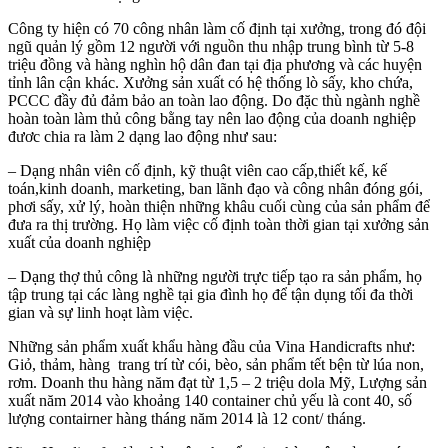
Công ty hiện có 70 công nhân làm cố định tại xưởng, trong đó đội
ngũ quản lý gồm 12 người với nguồn thu nhập trung bình từ 5-8
triệu đồng và hàng nghìn hộ dân đan tại địa phương và các huyện
tỉnh lân cận khác. Xưởng sản xuất có hệ thống lò sấy, kho chứa,
PCCC đầy đủ đảm bảo an toàn lao động. Do đặc thù ngành nghề
hoàn toàn làm thủ công bằng tay nên lao động của doanh nghiệp
đươc chia ra làm 2 dạng lao động như sau:
– Dạng nhân viên cố định, kỹ thuật viên cao cấp,thiết kế, kế
toán,kinh doanh, marketing, ban lãnh đạo và công nhân đóng gói,
phơi sấy, xử lý, hoàn thiện những khâu cuối cùng của sản phẩm để
đưa ra thị trường. Họ làm việc cố định toàn thời gian tại xưởng sản
xuất của doanh nghiệp
– Dạng thợ thủ công là những người trực tiếp tạo ra sản phẩm, họ
tập trung tại các làng nghề tại gia đình họ để tận dụng tối đa thời
gian và sự linh hoạt làm việc.
Những sản phẩm xuất khẩu hàng đầu của Vina Handicrafts như:
Giỏ, thảm, hàng trang trí từ cói, bèo, sản phẩm tết bện từ lúa non,
rơm. Doanh thu hàng năm đạt từ 1,5 – 2 triệu dola Mỹ, Lượng sản
xuất năm 2014 vào khoảng 140 container chủ yếu là cont 40, số
lượng contairner hàng tháng năm 2014 là 12 cont/ tháng.