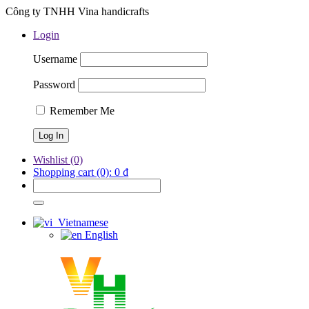
Công ty TNHH Vina handicrafts
Login
Username
Password
Remember Me
Wishlist
(0)
Shopping cart
(0):
0
₫
Vietnamese
English