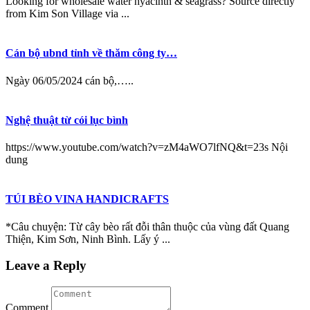
Looking for wholesale water hyacinth & seagrass? Source directly
from Kim Son Village via ...
Cán bộ ubnd tỉnh về thăm công ty…
Ngày 06/05/2024 cán bộ,…..
Nghệ thuật từ cói lục bình
https://www.youtube.com/watch?v=zM4aWO7lfNQ&t=23s Nội
dung
TÚI BÈO VINA HANDICRAFTS
*Câu chuyện: Từ cây bèo rất đỗi thân thuộc của vùng đất Quang
Thiện, Kim Sơn, Ninh Bình. Lấy ý ...
Leave a Reply
Comment