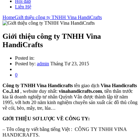
Hỏi đáp
Liên Hệ
Home
Giới thiệu công ty TNHH Vina HandiCrafts
Giới thiệu công ty TNHH Vina
HandiCrafts
Posted in:
Posted by:
admin
Tháng Tư 23, 2015
0
Công ty TNHH Vina Handicrafts
tên giao dịch
Vina Handicrafts
Co.,Ltd
, website duy nhất:
vinahandicrafts.com
, tiền thân trước
kia là doanh nghiệp tư nhân Quỳnh Vân được thành lập từ năm
1995, với hơn 20 năm kinh nghiệm chuyên sản xuất các đồ thủ công
về cói, bèo, mây, tre, lúa…
GI
ỚI THIỆU SƠ LƯỢC VỀ CÔNG TY:
– Tên công ty viết bằng tiếng Việt : CÔNG TY TNHH VINA
HANDICRAFTS.