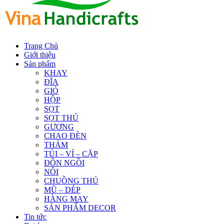
Trang Chủ
Giới thiệu
Sản phẩm
KHAY
ĐĨA
GIỎ
HỘP
SỌT
SỌT THÚ
GƯƠNG
CHAO ĐÈN
THẢM
TÚI – VÍ – CẶP
ĐÔN NGỒI
NÔI
CHUỒNG THÚ
MŨ – DÉP
HÀNG MAY
SẢN PHẨM DECOR
Tin tức