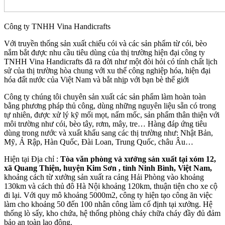
Công ty TNHH Vina Handicrafts
Với truyền thống sản xuất chiếu cói và các sản phẩm từ cói, bèo
nắm bắt được nhu cầu tiêu dùng của thị trường hiện đại công ty
TNHH Vina Handicrafts đã ra đời như một đòi hỏi có tính chất lịch
sử của thị trường hòa chung với xu thế công nghiệp hóa, hiện đại
hóa đất nước của Việt Nam và bắt nhịp với bạn bè thế giới
Công ty chúng tôi chuyên sản xuất các sản phẩm làm hoàn toàn
bằng phương pháp thủ công, dùng những nguyên liệu sẵn có trong
tự nhiên, được xử lý kỹ mối mọt, nấm mốc, sản phẩm thân thiện với
môi trường như cói, bèo tây, rơm, mây, tre… Hàng đáp ứng tiêu
dùng trong nước và xuất khẩu sang các thị trường như: Nhật Bản,
Mỹ, Ả Rập, Hàn Quốc, Đài Loan, Trung Quốc, châu Âu…
Hiện tại Địa chỉ :
Tòa văn phòng và xưởng sản xuất tại xóm 12,
xã Quang Thiện, huyện Kim Sơn , tỉnh Ninh Bình, Việt Nam,
khoảng cách từ xưởng sản xuất ra cảng Hải Phòng vào khoảng
130km và cách thủ đô Hà Nội khoảng 120km, thuận tiện cho xe cộ
đi lại. Với quy mô khoảng 5000m2, công ty hiện tạo công ăn việc
làm cho khoảng 50 đến 100 nhân công làm cố định tại xưởng. Hệ
thống lò sấy, kho chứa, hệ thống phòng cháy chữa cháy đầy đủ đảm
bảo an toàn lao động.