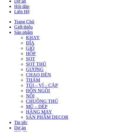
Dự án
Hỏi đáp
Liên Hệ
Trang Chủ
Giới thiệu
Sản phẩm
KHAY
ĐĨA
GIỎ
HỘP
SỌT
SỌT THÚ
GƯƠNG
CHAO ĐÈN
THẢM
TÚI – VÍ – CẶP
ĐÔN NGỒI
NÔI
CHUỒNG THÚ
MŨ – DÉP
HÀNG MAY
SẢN PHẨM DECOR
Tin tức
Dự án