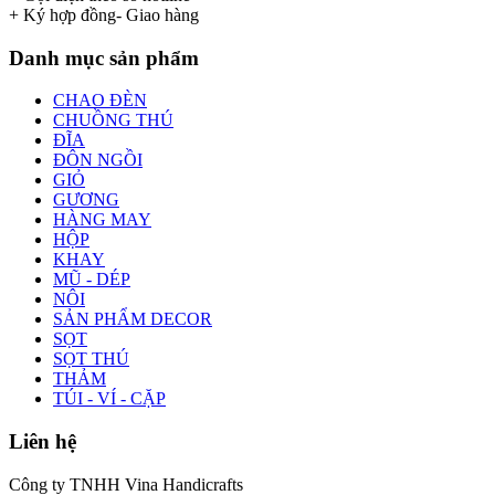
+ Ký hợp đồng- Giao hàng
Danh mục sản phẩm
CHAO ĐÈN
CHUỒNG THÚ
ĐĨA
ĐÔN NGỒI
GIỎ
GƯƠNG
HÀNG MAY
HỘP
KHAY
MŨ - DÉP
NÔI
SẢN PHẨM DECOR
SỌT
SỌT THÚ
THẢM
TÚI - VÍ - CẶP
Liên hệ
Công ty TNHH Vina Handicrafts