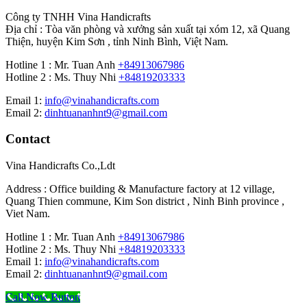
Công ty TNHH Vina Handicrafts
Địa chỉ : Tòa văn phòng và xưởng sản xuất tại xóm 12, xã Quang
Thiện, huyện Kim Sơn , tỉnh Ninh Bình, Việt Nam.
Hotline 1 : Mr. Tuan Anh
+84913067986
Hotline 2 : Ms. Thuy Nhi
+84819203333
Email 1:
info@vinahandicrafts.com
Email 2:
dinhtuananhnt9@gmail.com
Contact
Vina Handicrafts Co.,Ldt
Address : Office building & Manufacture factory at 12 village,
Quang Thien commune, Kim Son district , Ninh Binh province ,
Viet Nam.
Hotline 1 : Mr. Tuan Anh
+84913067986
Hotline 2 : Ms. Thuy Nhi
+84819203333
Email 1:
info@vinahandicrafts.com
Email 2:
dinhtuananhnt9@gmail.com
Call Now Button