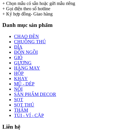
+ Chọn mẫu có sẵn hoặc gửi mẫu riêng
+ Gọi điện theo số hotline
+ Ký hợp đồng- Giao hàng
Danh mục sản phẩm
CHAO ĐÈN
CHUỒNG THÚ
ĐĨA
ĐÔN NGỒI
GIỎ
GƯƠNG
HÀNG MAY
HỘP
KHAY
MŨ - DÉP
NÔI
SẢN PHẨM DECOR
SỌT
SỌT THÚ
THẢM
TÚI - VÍ - CẶP
Liên hệ