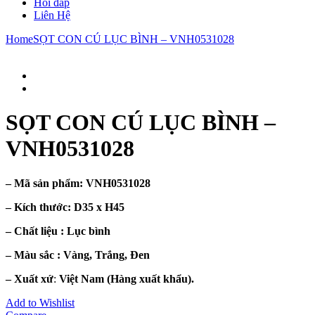
Hỏi đáp
Liên Hệ
Home
SỌT CON CÚ LỤC BÌNH – VNH0531028
SỌT CON CÚ LỤC BÌNH –
VNH0531028
– Mã sản phẩm:
VNH0531028
– Kích thước:
D35 x H45
– Chất liệu : Lục
bình
– Màu sắc :
Vàng, Trắng, Đen
– Xuất xứ
:
Việt Nam (Hàng xuất khẩu).
Add to Wishlist