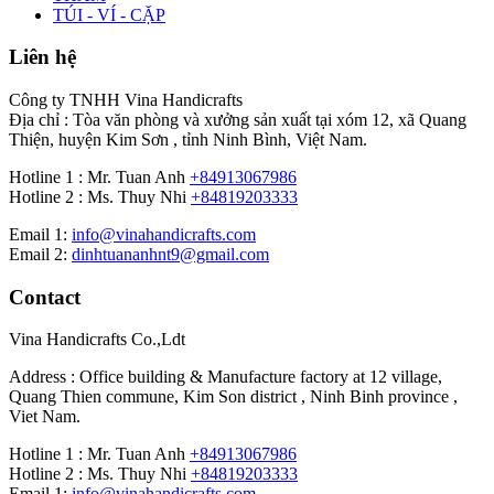
TÚI - VÍ - CẶP
Liên hệ
Công ty TNHH Vina Handicrafts
Địa chỉ : Tòa văn phòng và xưởng sản xuất tại xóm 12, xã Quang
Thiện, huyện Kim Sơn , tỉnh Ninh Bình, Việt Nam.
Hotline 1 : Mr. Tuan Anh
+84913067986
Hotline 2 : Ms. Thuy Nhi
+84819203333
Email 1:
info@vinahandicrafts.com
Email 2:
dinhtuananhnt9@gmail.com
Contact
Vina Handicrafts Co.,Ldt
Address : Office building & Manufacture factory at 12 village,
Quang Thien commune, Kim Son district , Ninh Binh province ,
Viet Nam.
Hotline 1 : Mr. Tuan Anh
+84913067986
Hotline 2 : Ms. Thuy Nhi
+84819203333
Email 1:
info@vinahandicrafts.com