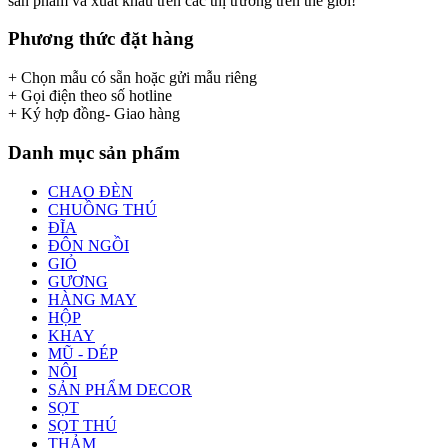
sản phẩm và xuất khẩu trên các thị trường trên thế giới!
Phương thức đặt hàng
+ Chọn mẫu có sẵn hoặc gửi mẫu riêng
+ Gọi điện theo số hotline
+ Ký hợp đồng- Giao hàng
Danh mục sản phẩm
CHAO ĐÈN
CHUỒNG THÚ
ĐĨA
ĐÔN NGỒI
GIỎ
GƯƠNG
HÀNG MAY
HỘP
KHAY
MŨ - DÉP
NÔI
SẢN PHẨM DECOR
SỌT
SỌT THÚ
THẢM