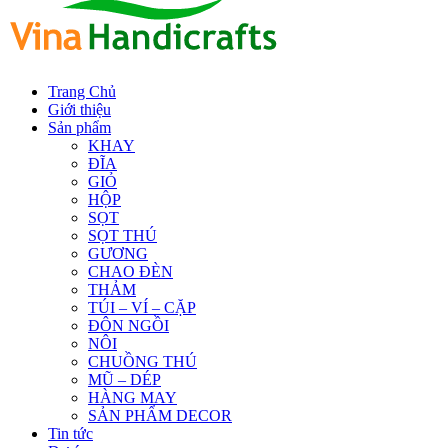
Trang Chủ
Giới thiệu
Sản phẩm
KHAY
ĐĨA
GIỎ
HỘP
SỌT
SỌT THÚ
GƯƠNG
CHAO ĐÈN
THẢM
TÚI – VÍ – CẶP
ĐÔN NGỒI
NÔI
CHUỒNG THÚ
MŨ – DÉP
HÀNG MAY
SẢN PHẨM DECOR
Tin tức