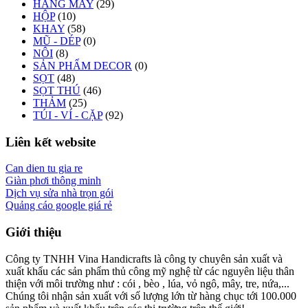
HÀNG MAY
(29)
HỘP
(10)
KHAY
(58)
MŨ - DÉP
(0)
NÔI
(8)
SẢN PHẨM DECOR
(0)
SỌT
(48)
SỌT THÚ
(46)
THẢM
(25)
TÚI - VÍ - CẶP
(92)
Liên kết website
Can dien tu gia re
Giàn phơi thông minh
Dịch vụ sửa nhà trọn gói
Quảng cáo google giá rẻ
Giới thiệu
Công ty TNHH Vina Handicrafts là công ty chuyên sản xuất và
xuất khẩu các sản phẩm thủ công mỹ nghệ từ các nguyên liệu thân
thiện với môi trường như : cói , bèo , lúa, vỏ ngô, mây, tre, nứa,...
Chúng tôi nhận sản xuất với số lượng lớn từ hàng chục tới 100.000