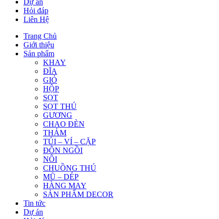
Dự án
Hỏi đáp
Liên Hệ
Trang Chủ
Giới thiệu
Sản phẩm
KHAY
ĐĨA
GIỎ
HỘP
SỌT
SỌT THÚ
GƯƠNG
CHAO ĐÈN
THẢM
TÚI – VÍ – CẶP
ĐÔN NGỒI
NÔI
CHUỒNG THÚ
MŨ – DÉP
HÀNG MAY
SẢN PHẨM DECOR
Tin tức
Dự án