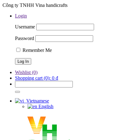
Công ty TNHH Vina handicrafts
Login
Username
Password
Remember Me
Wishlist
(0)
Shopping cart
(0):
0
₫
Vietnamese
English