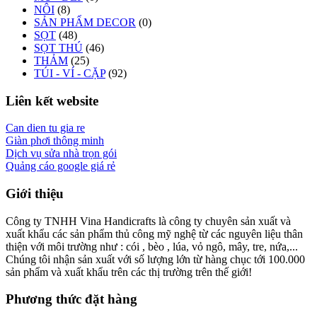
NÔI
(8)
SẢN PHẨM DECOR
(0)
SỌT
(48)
SỌT THÚ
(46)
THẢM
(25)
TÚI - VÍ - CẶP
(92)
Liên kết website
Can dien tu gia re
Giàn phơi thông minh
Dịch vụ sửa nhà trọn gói
Quảng cáo google giá rẻ
Giới thiệu
Công ty TNHH Vina Handicrafts là công ty chuyên sản xuất và
xuất khẩu các sản phẩm thủ công mỹ nghệ từ các nguyên liệu thân
thiện với môi trường như : cói , bèo , lúa, vỏ ngô, mây, tre, nứa,...
Chúng tôi nhận sản xuất với số lượng lớn từ hàng chục tới 100.000
sản phẩm và xuất khẩu trên các thị trường trên thế giới!
Phương thức đặt hàng