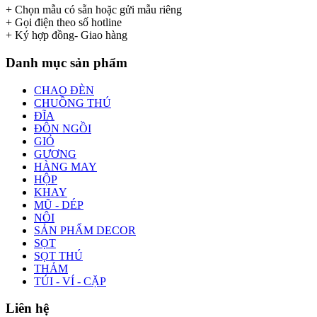
+ Chọn mẫu có sẵn hoặc gửi mẫu riêng
+ Gọi điện theo số hotline
+ Ký hợp đồng- Giao hàng
Danh mục sản phẩm
CHAO ĐÈN
CHUỒNG THÚ
ĐĨA
ĐÔN NGỒI
GIỎ
GƯƠNG
HÀNG MAY
HỘP
KHAY
MŨ - DÉP
NÔI
SẢN PHẨM DECOR
SỌT
SỌT THÚ
THẢM
TÚI - VÍ - CẶP
Liên hệ