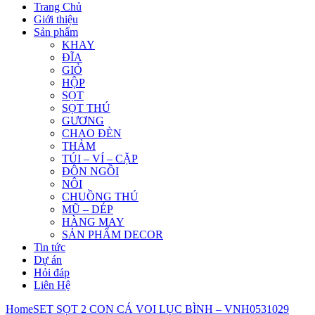
Trang Chủ
Giới thiệu
Sản phẩm
KHAY
ĐĨA
GIỎ
HỘP
SỌT
SỌT THÚ
GƯƠNG
CHAO ĐÈN
THẢM
TÚI – VÍ – CẶP
ĐÔN NGỒI
NÔI
CHUỒNG THÚ
MŨ – DÉP
HÀNG MAY
SẢN PHẨM DECOR
Tin tức
Dự án
Hỏi đáp
Liên Hệ
Home
SET SỌT 2 CON CÁ VOI LỤC BÌNH – VNH0531029