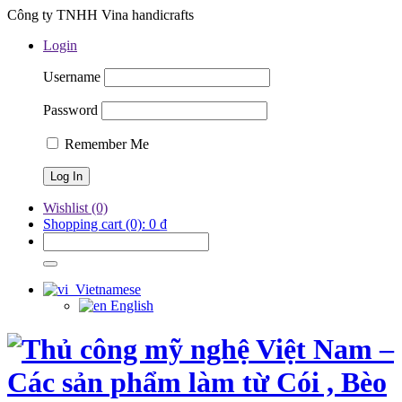
Công ty TNHH Vina handicrafts
Login
Username
Password
Remember Me
Wishlist
(0)
Shopping cart
(0):
0
₫
Vietnamese
English