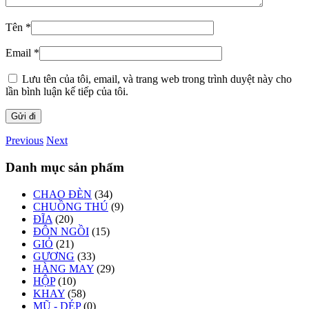
Tên
*
Email
*
Lưu tên của tôi, email, và trang web trong trình duyệt này cho
lần bình luận kế tiếp của tôi.
Previous
Next
Danh mục sản phẩm
CHAO ĐÈN
(34)
CHUỒNG THÚ
(9)
ĐĨA
(20)
ĐÔN NGỒI
(15)
GIỎ
(21)
GƯƠNG
(33)
HÀNG MAY
(29)
HỘP
(10)
KHAY
(58)
MŨ - DÉP
(0)