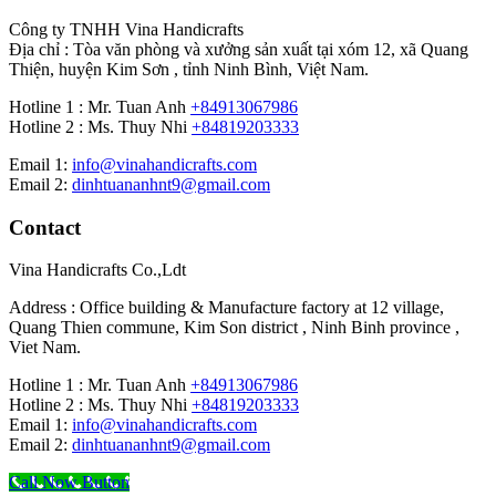
Công ty TNHH Vina Handicrafts
Địa chỉ : Tòa văn phòng và xưởng sản xuất tại xóm 12, xã Quang
Thiện, huyện Kim Sơn , tỉnh Ninh Bình, Việt Nam.
Hotline 1 : Mr. Tuan Anh
+84913067986
Hotline 2 : Ms. Thuy Nhi
+84819203333
Email 1:
info@vinahandicrafts.com
Email 2:
dinhtuananhnt9@gmail.com
Contact
Vina Handicrafts Co.,Ldt
Address : Office building & Manufacture factory at 12 village,
Quang Thien commune, Kim Son district , Ninh Binh province ,
Viet Nam.
Hotline 1 : Mr. Tuan Anh
+84913067986
Hotline 2 : Ms. Thuy Nhi
+84819203333
Email 1:
info@vinahandicrafts.com
Email 2:
dinhtuananhnt9@gmail.com
Call Now Button