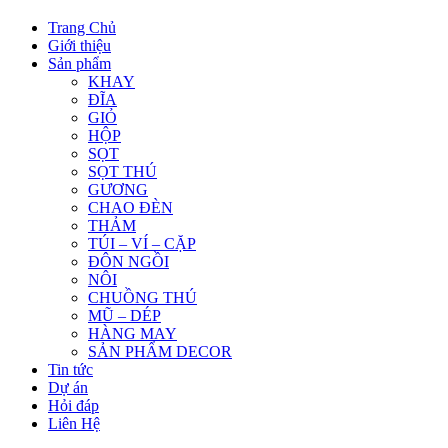
Trang Chủ
Giới thiệu
Sản phẩm
KHAY
ĐĨA
GIỎ
HỘP
SỌT
SỌT THÚ
GƯƠNG
CHAO ĐÈN
THẢM
TÚI – VÍ – CẶP
ĐÔN NGỒI
NÔI
CHUỒNG THÚ
MŨ – DÉP
HÀNG MAY
SẢN PHẨM DECOR
Tin tức
Dự án
Hỏi đáp
Liên Hệ