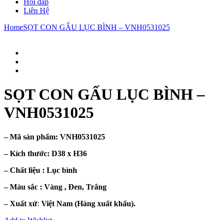
Hỏi đáp
Liên Hệ
Home
SỌT CON GẤU LỤC BÌNH – VNH0531025
SỌT CON GẤU LỤC BÌNH –
VNH0531025
– Mã sản phẩm:
VNH0531025
– Kích thước:
D38 x H36
– Chất liệu : Lục
bình
– Màu sắc :
Vàng , Đen, Trắng
– Xuất xứ
:
Việt Nam (Hàng xuất khẩu).