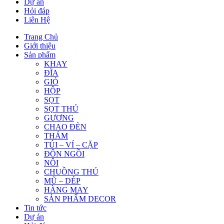
Dự án
Hỏi đáp
Liên Hệ
Trang Chủ
Giới thiệu
Sản phẩm
KHAY
ĐĨA
GIỎ
HỘP
SỌT
SỌT THÚ
GƯƠNG
CHAO ĐÈN
THẢM
TÚI – VÍ – CẶP
ĐÔN NGỒI
NÔI
CHUỒNG THÚ
MŨ – DÉP
HÀNG MAY
SẢN PHẨM DECOR
Tin tức
Dự án