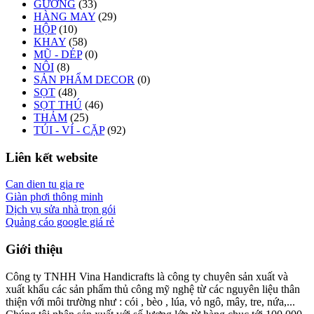
GƯƠNG
(33)
HÀNG MAY
(29)
HỘP
(10)
KHAY
(58)
MŨ - DÉP
(0)
NÔI
(8)
SẢN PHẨM DECOR
(0)
SỌT
(48)
SỌT THÚ
(46)
THẢM
(25)
TÚI - VÍ - CẶP
(92)
Liên kết website
Can dien tu gia re
Giàn phơi thông minh
Dịch vụ sửa nhà trọn gói
Quảng cáo google giá rẻ
Giới thiệu
Công ty TNHH Vina Handicrafts là công ty chuyên sản xuất và
xuất khẩu các sản phẩm thủ công mỹ nghệ từ các nguyên liệu thân
thiện với môi trường như : cói , bèo , lúa, vỏ ngô, mây, tre, nứa,...