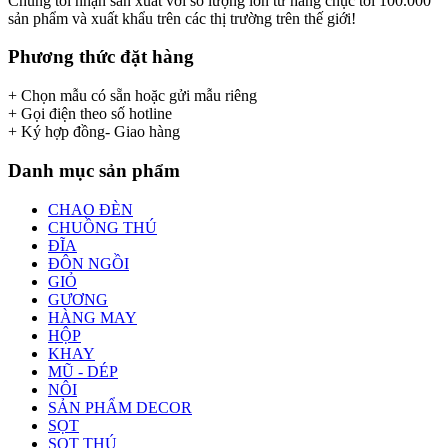
Chúng tôi nhận sản xuất với số lượng lớn từ hàng chục tới 100.000
sản phẩm và xuất khẩu trên các thị trường trên thế giới!
Phương thức đặt hàng
+ Chọn mẫu có sẵn hoặc gửi mẫu riêng
+ Gọi điện theo số hotline
+ Ký hợp đồng- Giao hàng
Danh mục sản phẩm
CHAO ĐÈN
CHUỒNG THÚ
ĐĨA
ĐÔN NGỒI
GIỎ
GƯƠNG
HÀNG MAY
HỘP
KHAY
MŨ - DÉP
NÔI
SẢN PHẨM DECOR
SỌT
SỌT THÚ