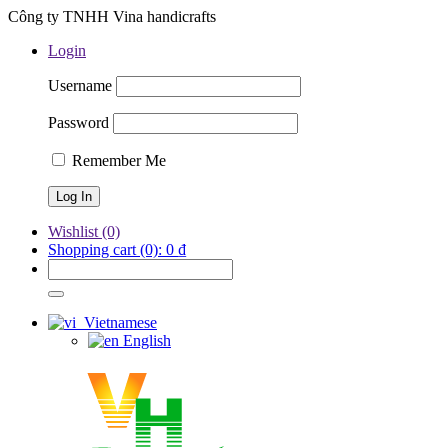
Công ty TNHH Vina handicrafts
Login
Username
Password
Remember Me
Wishlist
(0)
Shopping cart
(0):
0
₫
Vietnamese
English