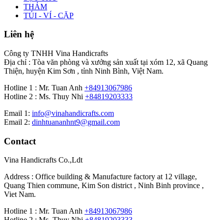
THẢM
TÚI - VÍ - CẶP
Liên hệ
Công ty TNHH Vina Handicrafts
Địa chỉ : Tòa văn phòng và xưởng sản xuất tại xóm 12, xã Quang
Thiện, huyện Kim Sơn , tỉnh Ninh Bình, Việt Nam.
Hotline 1 : Mr. Tuan Anh
+84913067986
Hotline 2 : Ms. Thuy Nhi
+84819203333
Email 1:
info@vinahandicrafts.com
Email 2:
dinhtuananhnt9@gmail.com
Contact
Vina Handicrafts Co.,Ldt
Address : Office building & Manufacture factory at 12 village,
Quang Thien commune, Kim Son district , Ninh Binh province ,
Viet Nam.
Hotline 1 : Mr. Tuan Anh
+84913067986
Hotline 2 : Ms. Thuy Nhi
+84819203333