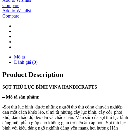
Add to Wishlist
Compare
Add to Wishlist
Compare
Mô tả
Đánh giá (0)
Product Description
SỌT THÚ LỤC BÌNH VINA
HANDICRAFTS
–
Mô tả sản phẩm
:
-Sọt thú lục bình được những người thợ thủ công chuyên nghiệp
đan một cách khéo léo, tỉ mỉ từ những cây lục bình, cây cói phơi
khô, đảm bảo độ dẻo dai và chắc chắn. Màu sắc của sọt thú lục bình
cũng một phần giúp cho không gian trở nên ấm áp hơn. Sọt thú lục
bình với kiểu dáng ngộ nghĩnh đáng yêu mang hơi hướng Hàn