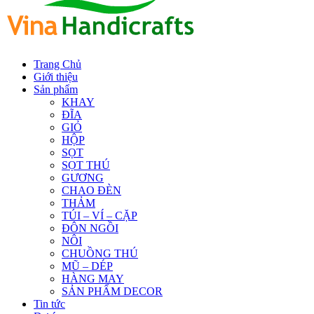
Trang Chủ
Giới thiệu
Sản phẩm
KHAY
ĐĨA
GIỎ
HỘP
SỌT
SỌT THÚ
GƯƠNG
CHAO ĐÈN
THẢM
TÚI – VÍ – CẶP
ĐÔN NGỒI
NÔI
CHUỒNG THÚ
MŨ – DÉP
HÀNG MAY
SẢN PHẨM DECOR
Tin tức