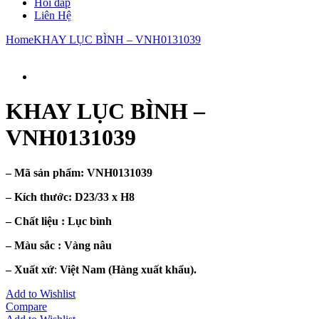
Hỏi đáp
Liên Hệ
Home
KHAY LỤC BÌNH – VNH0131039
KHAY LỤC BÌNH –
VNH0131039
– Mã sản phẩm: VNH0131039
– Kích thước: D23/33 x H8
– Chất liệu : Lục
bình
– Màu sắc :
Vàng nâu
– Xuất xứ
:
Việt Nam (Hàng xuất khẩu).
Add to Wishlist
Compare