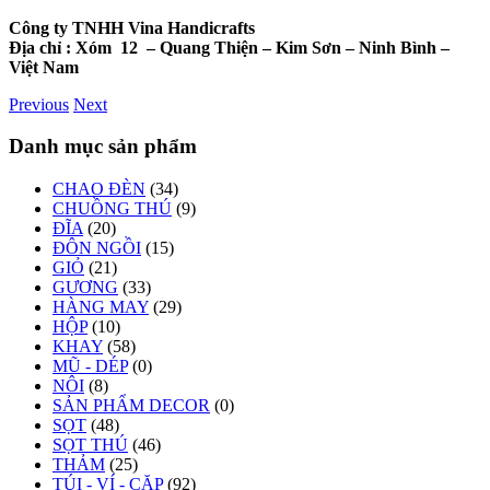
Công ty TNHH Vina Handicrafts
Địa chỉ :
Xóm 12
– Quang Thiện – Kim Sơn – Ninh Bình –
Việt Nam
Previous
Next
Danh mục sản phẩm
CHAO ĐÈN
(34)
CHUỒNG THÚ
(9)
ĐĨA
(20)
ĐÔN NGỒI
(15)
GIỎ
(21)
GƯƠNG
(33)
HÀNG MAY
(29)
HỘP
(10)
KHAY
(58)
MŨ - DÉP
(0)
NÔI
(8)
SẢN PHẨM DECOR
(0)
SỌT
(48)
SỌT THÚ
(46)
THẢM
(25)
TÚI - VÍ - CẶP
(92)