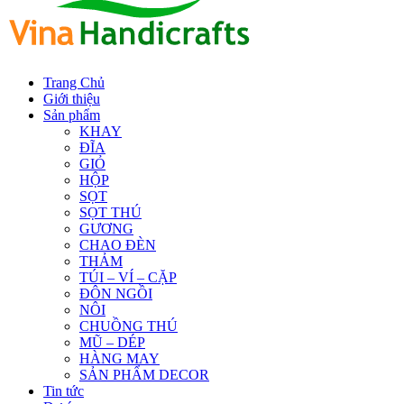
Trang Chủ
Giới thiệu
Sản phẩm
KHAY
ĐĨA
GIỎ
HỘP
SỌT
SỌT THÚ
GƯƠNG
CHAO ĐÈN
THẢM
TÚI – VÍ – CẶP
ĐÔN NGỒI
NÔI
CHUỒNG THÚ
MŨ – DÉP
HÀNG MAY
SẢN PHẨM DECOR
Tin tức