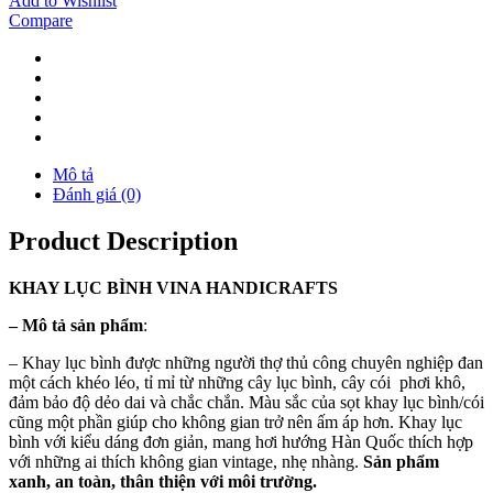
Add to Wishlist
Compare
Mô tả
Đánh giá (0)
Product Description
KHAY
LỤC BÌNH
VINA
HANDICRAFTS
–
Mô tả sản phẩm
:
– Khay lục bình được những người thợ thủ công chuyên nghiệp đan
một cách khéo léo, tỉ mỉ từ những cây lục bình, cây cói phơi khô,
đảm bảo độ dẻo dai và chắc chắn. Màu sắc của sọt khay lục bình/cói
cũng một phần giúp cho không gian trở nên ấm áp hơn. Khay lục
bình với kiểu dáng đơn giản, mang hơi hướng Hàn Quốc thích hợp
với những ai thích không gian vintage, nhẹ nhàng.
Sản phẩm
xanh, an toàn, thân thiện với môi trường.