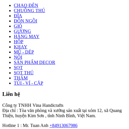
CHAO ĐÈN
CHUỒNG THÚ
ĐĨA
ĐÔN NGỒI
GIỎ
GƯƠNG
HÀNG MAY
HỘP
KHAY
MŨ - DÉP
NÔI
SẢN PHẨM DECOR
SỌT
SỌT THÚ
THẢM
TÚI - VÍ - CẶP
Liên hệ
Công ty TNHH Vina Handicrafts
Địa chỉ : Tòa văn phòng và xưởng sản xuất tại xóm 12, xã Quang
Thiện, huyện Kim Sơn , tỉnh Ninh Bình, Việt Nam.
Hotline 1 : Mr. Tuan Anh
+84913067986