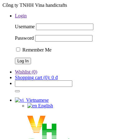
Công ty TNHH Vina handicrafts
Login
Username
Password
Remember Me
Wishlist
(0)
Shopping cart
(0):
0
₫
Vietnamese
English