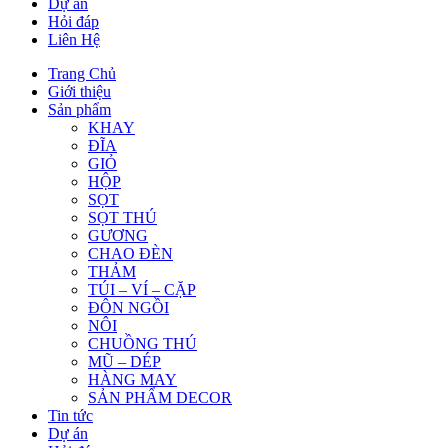
Dự án
Hỏi đáp
Liên Hệ
Trang Chủ
Giới thiệu
Sản phẩm
KHAY
ĐĨA
GIỎ
HỘP
SỌT
SỌT THÚ
GƯƠNG
CHAO ĐÈN
THẢM
TÚI – VÍ – CẶP
ĐÔN NGỒI
NÔI
CHUỒNG THÚ
MŨ – DÉP
HÀNG MAY
SẢN PHẨM DECOR
Tin tức
Dự án