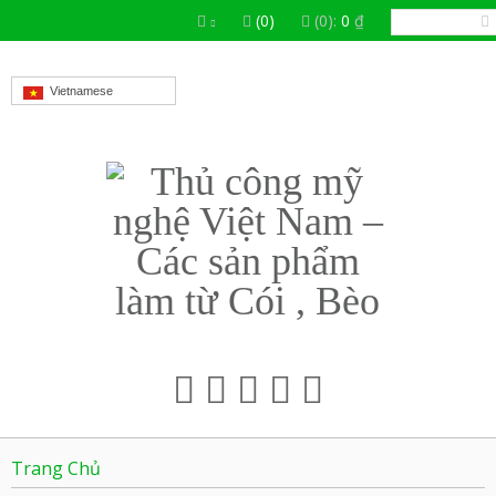
(0)
(0):
0
₫
Vietnamese
Trang Chủ