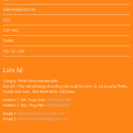
SẢN PHẨM DECOR
SỌT
SỌT THÚ
THẢM
TÚI - VÍ - CẶP
Liên hệ
Công ty TNHH Vina Handicrafts
Địa chỉ : Tòa văn phòng và xưởng sản xuất tại xóm 12, xã Quang Thiện,
huyện Kim Sơn , tỉnh Ninh Bình, Việt Nam.
Hotline 1 : Mr. Tuan Anh
+84913067986
Hotline 2 : Ms. Thuy Nhi
+84819203333
Email 1:
info@vinahandicrafts.com
Email 2:
dinhtuananhnt9@gmail.com