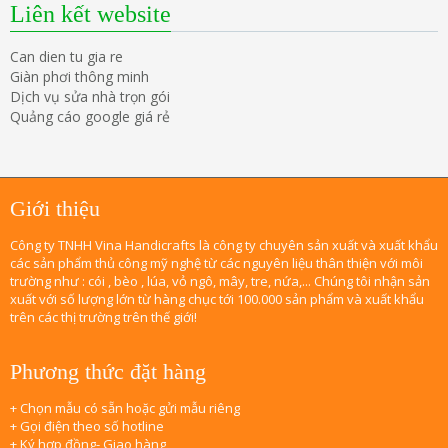
Liên kết website
Can dien tu gia re
Giàn phơi thông minh
Dịch vụ sửa nhà trọn gói
Quảng cáo google giá rẻ
Giới thiệu
Công ty TNHH Vina Handicrafts là công ty chuyên sản xuất và xuất khẩu
các sản phẩm thủ công mỹ nghệ từ các nguyên liệu thân thiện với môi
trường như : cói , bèo , lúa, vỏ ngô, mây, tre, nứa,... Chúng tôi nhận sản
xuất với số lượng lớn từ hàng chục tới 100.000 sản phẩm và xuất khẩu
trên các thị trường trên thế giới!
Phương thức đặt hàng
+ Chọn mẫu có sẵn hoặc gửi mẫu riêng
+ Gọi điện theo số hotline
+ Ký hợp đồng- Giao hàng