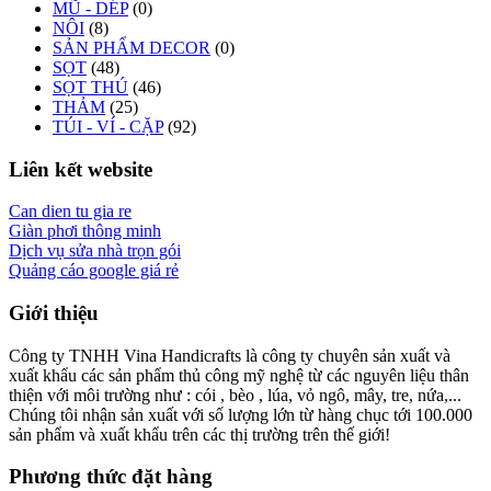
MŨ - DÉP
(0)
NÔI
(8)
SẢN PHẨM DECOR
(0)
SỌT
(48)
SỌT THÚ
(46)
THẢM
(25)
TÚI - VÍ - CẶP
(92)
Liên kết website
Can dien tu gia re
Giàn phơi thông minh
Dịch vụ sửa nhà trọn gói
Quảng cáo google giá rẻ
Giới thiệu
Công ty TNHH Vina Handicrafts là công ty chuyên sản xuất và
xuất khẩu các sản phẩm thủ công mỹ nghệ từ các nguyên liệu thân
thiện với môi trường như : cói , bèo , lúa, vỏ ngô, mây, tre, nứa,...
Chúng tôi nhận sản xuất với số lượng lớn từ hàng chục tới 100.000
sản phẩm và xuất khẩu trên các thị trường trên thế giới!
Phương thức đặt hàng