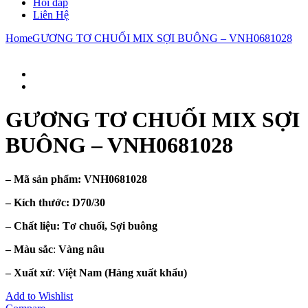
Hỏi đáp
Liên Hệ
Home
GƯƠNG TƠ CHUỐI MIX SỢI BUÔNG – VNH0681028
GƯƠNG TƠ CHUỐI MIX SỢI
BUÔNG – VNH0681028
– Mã sản phẩm:
VNH0681028
– Kích thước:
D70/30
– Chất liệu
: Tơ chuối, Sợi buông
– Màu sắc
:
Vàng nâu
– Xuất xứ
:
Việt Nam
(Hàng xuất khẩu)
Add to Wishlist