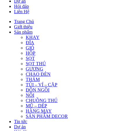
Dự án
Hỏi đáp
Liên Hệ
Trang Chủ
Giới thiệu
Sản phẩm
KHAY
ĐĨA
GIỎ
HỘP
SỌT
SỌT THÚ
GƯƠNG
CHAO ĐÈN
THẢM
TÚI – VÍ – CẶP
ĐÔN NGỒI
NÔI
CHUỒNG THÚ
MŨ – DÉP
HÀNG MAY
SẢN PHẨM DECOR
Tin tức
Dự án