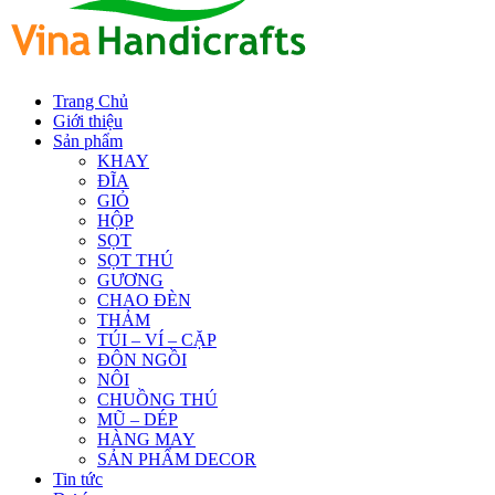
Trang Chủ
Giới thiệu
Sản phẩm
KHAY
ĐĨA
GIỎ
HỘP
SỌT
SỌT THÚ
GƯƠNG
CHAO ĐÈN
THẢM
TÚI – VÍ – CẶP
ĐÔN NGỒI
NÔI
CHUỒNG THÚ
MŨ – DÉP
HÀNG MAY
SẢN PHẨM DECOR
Tin tức