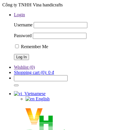
Công ty TNHH Vina handicrafts
Login
Username
Password
Remember Me
Wishlist
(0)
Shopping cart
(0):
0
₫
Vietnamese
English