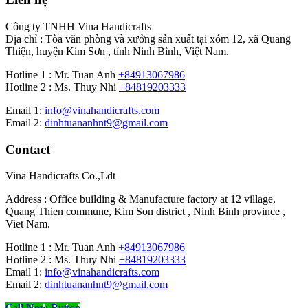
Công ty TNHH Vina Handicrafts
Địa chỉ : Tòa văn phòng và xưởng sản xuất tại xóm 12, xã Quang
Thiện, huyện Kim Sơn , tỉnh Ninh Bình, Việt Nam.
Hotline 1 : Mr. Tuan Anh
+84913067986
Hotline 2 : Ms. Thuy Nhi
+84819203333
Email 1:
info@vinahandicrafts.com
Email 2:
dinhtuananhnt9@gmail.com
Contact
Vina Handicrafts Co.,Ldt
Address : Office building & Manufacture factory at 12 village,
Quang Thien commune, Kim Son district , Ninh Binh province ,
Viet Nam.
Hotline 1 : Mr. Tuan Anh
+84913067986
Hotline 2 : Ms. Thuy Nhi
+84819203333
Email 1:
info@vinahandicrafts.com
Email 2:
dinhtuananhnt9@gmail.com
Call Now Button