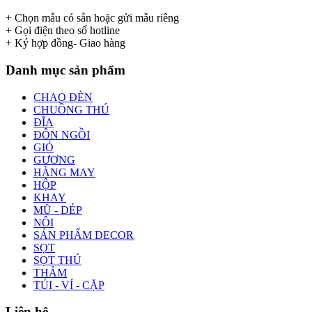
+ Chọn mẫu có sẵn hoặc gửi mẫu riêng
+ Gọi điện theo số hotline
+ Ký hợp đồng- Giao hàng
Danh mục sản phẩm
CHAO ĐÈN
CHUỒNG THÚ
ĐĨA
ĐÔN NGỒI
GIỎ
GƯƠNG
HÀNG MAY
HỘP
KHAY
MŨ - DÉP
NÔI
SẢN PHẨM DECOR
SỌT
SỌT THÚ
THẢM
TÚI - VÍ - CẶP
Liên hệ