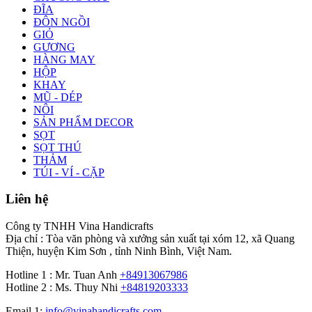
ĐĨA
ĐÔN NGỒI
GIỎ
GƯƠNG
HÀNG MAY
HỘP
KHAY
MŨ - DÉP
NÔI
SẢN PHẨM DECOR
SỌT
SỌT THÚ
THẢM
TÚI - VÍ - CẶP
Liên hệ
Công ty TNHH Vina Handicrafts
Địa chỉ : Tòa văn phòng và xưởng sản xuất tại xóm 12, xã Quang
Thiện, huyện Kim Sơn , tỉnh Ninh Bình, Việt Nam.
Hotline 1 : Mr. Tuan Anh
+84913067986
Hotline 2 : Ms. Thuy Nhi
+84819203333
Email 1:
info@vinahandicrafts.com