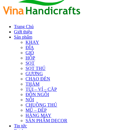
Trang Chủ
Giới thiệu
Sản phẩm
KHAY
ĐĨA
GIỎ
HỘP
SỌT
SỌT THÚ
GƯƠNG
CHAO ĐÈN
THẢM
TÚI – VÍ – CẶP
ĐÔN NGỒI
NÔI
CHUỒNG THÚ
MŨ – DÉP
HÀNG MAY
SẢN PHẨM DECOR
Tin tức