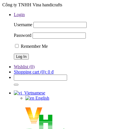
Công ty TNHH Vina handicrafts
Login
Username
Password
Remember Me
Wishlist
(0)
Shopping cart
(0):
0
₫
Vietnamese
English