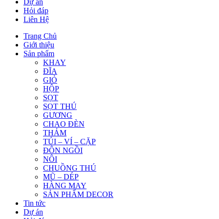
Dự án
Hỏi đáp
Liên Hệ
Trang Chủ
Giới thiệu
Sản phẩm
KHAY
ĐĨA
GIỎ
HỘP
SỌT
SỌT THÚ
GƯƠNG
CHAO ĐÈN
THẢM
TÚI – VÍ – CẶP
ĐÔN NGỒI
NÔI
CHUỒNG THÚ
MŨ – DÉP
HÀNG MAY
SẢN PHẨM DECOR
Tin tức
Dự án