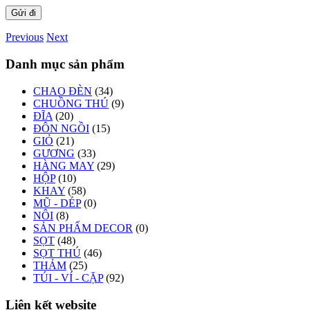
Previous
Next
Danh mục sản phẩm
CHAO ĐÈN
(34)
CHUỒNG THÚ
(9)
ĐĨA
(20)
ĐÔN NGỒI
(15)
GIỎ
(21)
GƯƠNG
(33)
HÀNG MAY
(29)
HỘP
(10)
KHAY
(58)
MŨ - DÉP
(0)
NÔI
(8)
SẢN PHẨM DECOR
(0)
SỌT
(48)
SỌT THÚ
(46)
THẢM
(25)
TÚI - VÍ - CẶP
(92)
Liên kết website