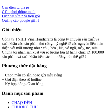
Can dien tu gia re
Giàn phơi thông minh
Dịch vụ sửa nhà trọn gói
Quảng cáo google giá rẻ
Giới thiệu
Công ty TNHH Vina Handicrafts là công ty chuyên sản xuất và
xuất khẩu các sản phẩm thủ công mỹ nghệ từ các nguyên liệu thân
thiện với môi trường như : cói , bèo , lúa, vỏ ngô, mây, tre, nứa,...
Chúng tôi nhận sản xuất với số lượng lớn từ hàng chục tới 100.000
sản phẩm và xuất khẩu trên các thị trường trên thế giới!
Phương thức đặt hàng
+ Chọn mẫu có sẵn hoặc gửi mẫu riêng
+ Gọi điện theo số hotline
+ Ký hợp đồng- Giao hàng
Danh mục sản phẩm
CHAO ĐÈN
CHUỒNG THÚ