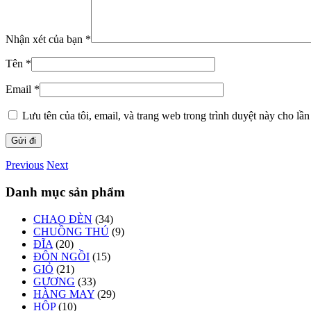
Nhận xét của bạn
*
Tên
*
Email
*
Lưu tên của tôi, email, và trang web trong trình duyệt này cho lần 
Previous
Next
Danh mục sản phẩm
CHAO ĐÈN
(34)
CHUỒNG THÚ
(9)
ĐĨA
(20)
ĐÔN NGỒI
(15)
GIỎ
(21)
GƯƠNG
(33)
HÀNG MAY
(29)
HỘP
(10)