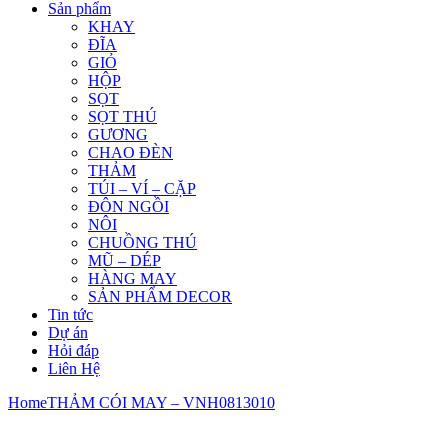
Sản phẩm
KHAY
ĐĨA
GIỎ
HỘP
SỌT
SỌT THÚ
GƯƠNG
CHAO ĐÈN
THẢM
TÚI – VÍ – CẶP
ĐÔN NGỒI
NÔI
CHUỒNG THÚ
MŨ – DÉP
HÀNG MAY
SẢN PHẨM DECOR
Tin tức
Dự án
Hỏi đáp
Liên Hệ
Home
THẢM CÓI MAY – VNH0813010