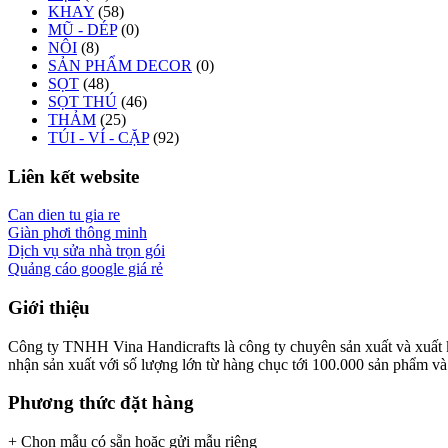
KHAY
(58)
MŨ - DÉP
(0)
NÔI
(8)
SẢN PHẨM DECOR
(0)
SỌT
(48)
SỌT THÚ
(46)
THẢM
(25)
TÚI - VÍ - CẶP
(92)
Liên kết website
Can dien tu gia re
Giàn phơi thông minh
Dịch vụ sửa nhà trọn gói
Quảng cáo google giá rẻ
Giới thiệu
Công ty TNHH Vina Handicrafts là công ty chuyên sản xuất và xuất khẩ
nhận sản xuất với số lượng lớn từ hàng chục tới 100.000 sản phẩm và x
Phương thức đặt hàng
+ Chọn mẫu có sẵn hoặc gửi mẫu riêng