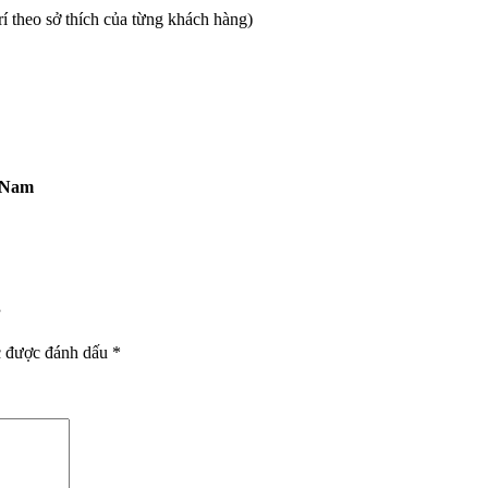
rí theo sở thích của từng khách hàng)
t Nam
”
c được đánh dấu
*