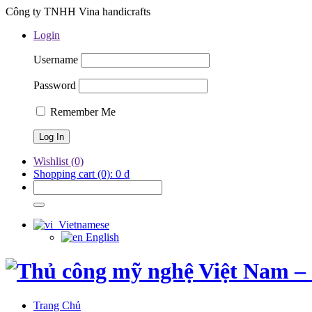
Công ty TNHH Vina handicrafts
Login
Username
Password
Remember Me
Wishlist
(0)
Shopping cart
(0):
0
₫
Vietnamese
English
Trang Chủ