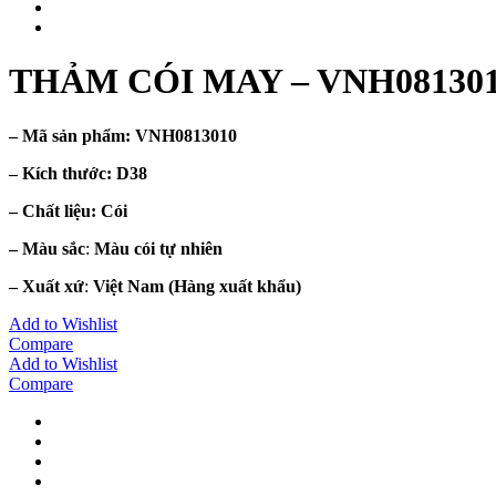
THẢM CÓI MAY – VNH08130
– Mã sản phẩm:
VNH0813010
– Kích thước:
D38
– Chất liệu
: Cói
– Màu sắc
:
Màu cói tự nhiên
– Xuất xứ
:
Việt Nam
(Hàng xuất khẩu)
Add to Wishlist
Compare
Add to Wishlist
Compare