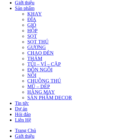
Giới thiệu
Sản phẩm
KHAY
ĐĨA
GIỎ
HỘP
SỌT
SỌT THÚ
GƯƠNG
CHAO ĐÈN
THẢM
TÚI – VÍ – CẶP
ĐÔN NGỒI
NÔI
CHUỒNG THÚ
MŨ – DÉP
HÀNG MAY
SẢN PHẨM DECOR
Tin tức
Dự án
Hỏi đáp
Liên Hệ
Trang Chủ
Giới thiệu