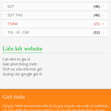
SỌT
(48)
SỌT THÚ
(46)
THẢM
(25)
TÚI - VÍ - CẶP
(92)
Liên kết website
Can dien tu gia re
Giàn phơi thông minh
Dịch vụ sửa nhà trọn gói
Quảng cáo google giá rẻ
Giới thiệu
Công ty TNHH Vina Handicrafts là công ty chuyên sản xuất và xuất khẩu
các sản phẩm thủ công mỹ nghệ từ các nguyên liệu thân thiện với môi