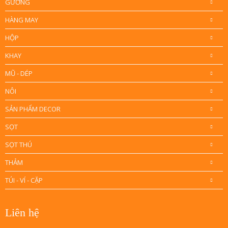
GƯƠNG
HÀNG MAY
HỘP
KHAY
MŨ - DÉP
NÔI
SẢN PHẨM DECOR
SỌT
SỌT THÚ
THẢM
TÚI - VÍ - CẶP
Liên hệ