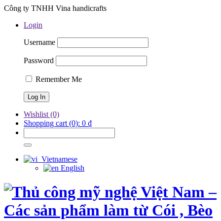
Công ty TNHH Vina handicrafts
Login
Username
Password
Remember Me
Wishlist
(0)
Shopping cart
(0):
0
₫
Vietnamese
English