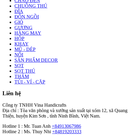
CHAO ĐÈN
CHUỒNG THÚ
ĐĨA
ĐÔN NGỒI
GIỎ
GƯƠNG
HÀNG MAY
HỘP
KHAY
MŨ - DÉP
NÔI
SẢN PHẨM DECOR
SỌT
SỌT THÚ
THẢM
TÚI - VÍ - CẶP
Liên hệ
Công ty TNHH Vina Handicrafts
Địa chỉ : Tòa văn phòng và xưởng sản xuất tại xóm 12, xã Quang
Thiện, huyện Kim Sơn , tỉnh Ninh Bình, Việt Nam.
Hotline 1 : Mr. Tuan Anh
+84913067986
Hotline 2 : Ms. Thuy Nhi
+84819203333