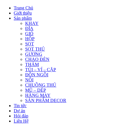
Trang Chủ
Giới thiệu
Sản phẩm
KHAY
ĐĨA
GIỎ
HỘP
SỌT
SỌT THÚ
GƯƠNG
CHAO ĐÈN
THẢM
TÚI – VÍ – CẶP
ĐÔN NGỒI
NÔI
CHUỒNG THÚ
MŨ – DÉP
HÀNG MAY
SẢN PHẨM DECOR
Tin tức
Dự án
Hỏi đáp
Liên Hệ