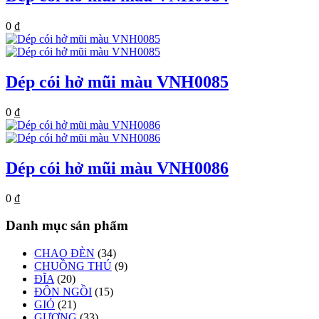
0
₫
Dép cói hở mũi màu VNH0085
0
₫
Dép cói hở mũi màu VNH0086
0
₫
Danh mục sản phẩm
CHAO ĐÈN
(34)
CHUỒNG THÚ
(9)
ĐĨA
(20)
ĐÔN NGỒI
(15)
GIỎ
(21)
GƯƠNG
(33)