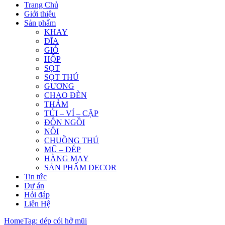
Trang Chủ
Giới thiệu
Sản phẩm
KHAY
ĐĨA
GIỎ
HỘP
SỌT
SỌT THÚ
GƯƠNG
CHAO ĐÈN
THẢM
TÚI – VÍ – CẶP
ĐÔN NGỒI
NÔI
CHUỒNG THÚ
MŨ – DÉP
HÀNG MAY
SẢN PHẨM DECOR
Tin tức
Dự án
Hỏi đáp
Liên Hệ
Home
Tag: dép cói hở mũi