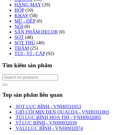
HÀNG MAY
(29)
HỘP
(10)
KHAY
(58)
MŨ - DÉP
(0)
NÔI
(8)
SẢN PHẨM DECOR
(0)
SỌT
(48)
SỌT THÚ
(46)
THẢM
(25)
TÚI - VÍ - CẶP
(92)
Tìm kiếm sản phẩm
Top sản phẩm liên quan
SỌT LỤC BÌNH - VNH0531053
GIỎ CÓI MIX ĐEN QUAI DA - VNH0311003
TÚI LỤC BÌNH HOA THỊ - VNH0932005
VÍ LỤC BÌNH - VNH0932039
VALI LỤC BÌNH - VNH0932074