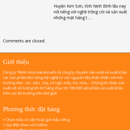
Huyện Kim Sơn, tỉnh Ninh Bình lâu nay
nổi tiếng với nghề trồng cói và sản xuất
những mặt hàng t ...
Comments are closed.
Giới thiệu
Công ty TNHH Vina Handicrafts là công ty chuyên sản xuất và xuất khẩu
các sản phẩm thủ công mỹ nghệ từ các nguyên liệu thân thiện với môi
trường như : cói , bèo , lúa, vỏ ngô, mây, tre, nứa,... Chúng tôi nhận sản
xuất với số lượng lớn từ hàng chục tới 100.000 sản phẩm và xuất khẩu
trên các thị trường trên thế giới!
Phương thức đặt hàng
+ Chọn mẫu có sẵn hoặc gửi mẫu riêng
+ Gọi điện theo số hotline