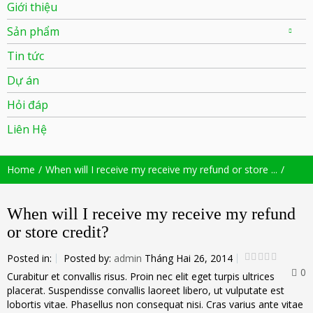
Giới thiệu
Sản phẩm
Tin tức
Dự án
Hỏi đáp
Liên Hệ
Home
When will I receive my receive my refund or store ...
When will I receive my receive my refund
or store credit?
Posted in:
Posted by:
admin
Tháng Hai 26, 2014
0
Curabitur et convallis risus. Proin nec elit eget turpis ultrices
placerat. Suspendisse convallis laoreet libero, ut vulputate est
lobortis vitae. Phasellus non consequat nisi. Cras varius ante vitae