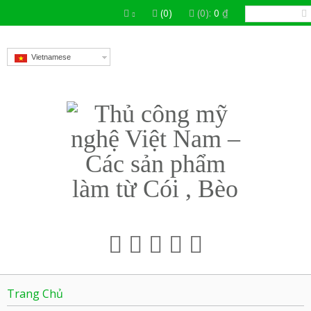
(0)
(0):
0
₫
Vietnamese
Trang Chủ