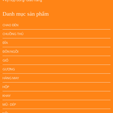
+ Ký hợp đồng- Giao hàng
Danh mục sản phẩm
CHAO ĐÈN
CHUỒNG THÚ
ĐĨA
ĐÔN NGỒI
GIỎ
GƯƠNG
HÀNG MAY
HỘP
KHAY
MŨ - DÉP