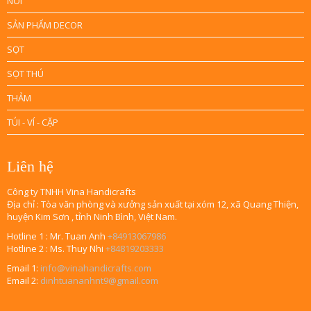
NÔI
SẢN PHẨM DECOR
SỌT
SỌT THÚ
THẢM
TÚI - VÍ - CẶP
Liên hệ
Công ty TNHH Vina Handicrafts
Địa chỉ : Tòa văn phòng và xưởng sản xuất tại xóm 12, xã Quang Thiện,
huyện Kim Sơn , tỉnh Ninh Bình, Việt Nam.
Hotline 1 : Mr. Tuan Anh
+84913067986
Hotline 2 : Ms. Thuy Nhi
+84819203333
Email 1:
info@vinahandicrafts.com
Email 2:
dinhtuananhnt9@gmail.com