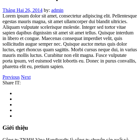
Tháng Hai 26, 2014
by:
admin
Lorem ipsum dolor sit amet, consectetur adipiscing elit. Pellentesque
egestas mauris magna, sit amet ullamcorper dui blandit ultricies.
Aliquam vulputate scelerisque molestie. Integer sed tortor vitae
sapien dapibus dignissim sit amet sit amet tellus. Quisque interdum
in libero et congue. Maecenas consequat imperdiet velit, quis
sollicitudin augue semper nec. Quisque auctor metus quis dolor
luctus, eget rhoncus quam sagittis. Morbi cursus neque dui, in varius
mauris mollis luctus. Curabitur non elit magna. Fusce vulputate
porta ipsum, vel euismod velit lobortis eu. Donec in purus convallis,
pharetra elit eu, pretium sapien.
Previous
Next
Share IT:
Giới thiệu
Công ty TNHH Vina Handicrafts là công ty chuyên sản xuất và