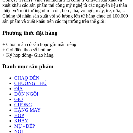
xuất khẩu các sản phẩm thủ công mỹ nghệ từ các nguyên liệu thân
thiện với môi trường như : cói , bèo , lúa, vỏ ngô, mây, tre, nứa,...
Chúng tôi nhận sản xuất với số lượng lớn từ hàng chục tới 100.000
sản phẩm và xuất khẩu trên các thị trường trên thế giới!
Phương thức đặt hàng
+ Chọn mẫu có sẵn hoặc gửi mẫu riêng
+ Gọi điện theo số hotline
+ Ký hợp đồng- Giao hàng
Danh mục sản phẩm
CHAO ĐÈN
CHUỒNG THÚ
ĐĨA
ĐÔN NGỒI
GIỎ
GƯƠNG
HÀNG MAY
HỘP
KHAY
MŨ - DÉP
NÔI