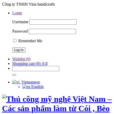
Công ty TNHH Vina handicrafts
Login
Username
Password
Remember Me
Wishlist
(0)
Shopping cart
(0):
0
₫
Vietnamese
English