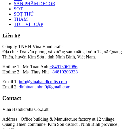
SẢN PHẨM DECOR
SỌT
SỌT THÚ
THẢM
TÚI - VÍ - CẶP
Liên hệ
Công ty TNHH Vina Handicrafts
Địa chỉ : Tòa văn phòng và xưởng sản xuất tại xóm 12, xã Quang
Thiện, huyện Kim Sơn , tỉnh Ninh Bình, Việt Nam.
Hotline 1 : Mr. Tuan Anh
+84913067986
Hotline 2 : Ms. Thuy Nhi
+84819203333
Email 1:
info@vinahandicrafts.com
Email 2:
dinhtuananhnt9@gmail.com
Contact
Vina Handicrafts Co.,Ldt
Address : Office building & Manufacture factory at 12 village,
Quang Thien commune, Kim Son district , Ninh Binh province ,