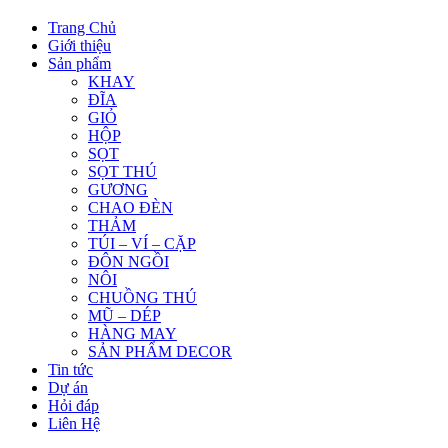
Trang Chủ
Giới thiệu
Sản phẩm
KHAY
ĐĨA
GIỎ
HỘP
SỌT
SỌT THÚ
GƯƠNG
CHAO ĐÈN
THẢM
TÚI – VÍ – CẶP
ĐÔN NGỒI
NÔI
CHUỒNG THÚ
MŨ – DÉP
HÀNG MAY
SẢN PHẨM DECOR
Tin tức
Dự án
Hỏi đáp
Liên Hệ