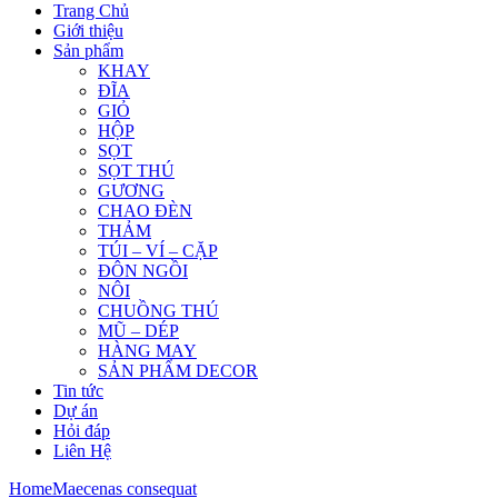
Trang Chủ
Giới thiệu
Sản phẩm
KHAY
ĐĨA
GIỎ
HỘP
SỌT
SỌT THÚ
GƯƠNG
CHAO ĐÈN
THẢM
TÚI – VÍ – CẶP
ĐÔN NGỒI
NÔI
CHUỒNG THÚ
MŨ – DÉP
HÀNG MAY
SẢN PHẨM DECOR
Tin tức
Dự án
Hỏi đáp
Liên Hệ
Home
Maecenas consequat