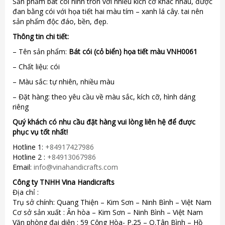
Sản phẩm bát cói hình tròn với nhiều kích cỡ khác nhau, được
đan bằng cói với họa tiết hai màu tím – xanh lá cây. tai nên
sản phẩm độc đáo, bền, đẹp.
Thông tin chi tiết:
– Tên sản phẩm:
Bát cói (cỏ biển) họa tiết màu VNH0061
– Chất liệu: cói
– Màu sắc: tự nhiên, nhiều màu
– Đặt hàng: theo yêu cầu về màu sắc, kích cỡ, hình dáng
riêng
Quý khách có nhu cầu đặt hàng vui lòng liên hệ để được
phục vụ tốt nhất!
Hotline 1:
+84917427986
Hotline 2 :
+84913067986
Email:
info@vinahandicrafts.com
Công ty TNHH Vina Handicrafts
Địa chỉ :
Trụ sở chính: Quang Thiện – Kim Sơn – Ninh Bình – Việt Nam
Cơ sở sản xuất : Ân hòa – Kim Sơn – Ninh Bình – Việt Nam
Văn phòng đại diện : 59 Cộng Hòa- P.25 – Q.Tân Bình – Hồ