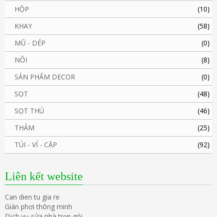
HỘP
(10)
KHAY
(58)
MŨ - DÉP
(0)
NÔI
(8)
SẢN PHẨM DECOR
(0)
SỌT
(48)
SỌT THÚ
(46)
THẢM
(25)
TÚI - VÍ - CẶP
(92)
Liên kết website
Can dien tu gia re
Giàn phơi thông minh
Dịch vụ sửa nhà trọn gói