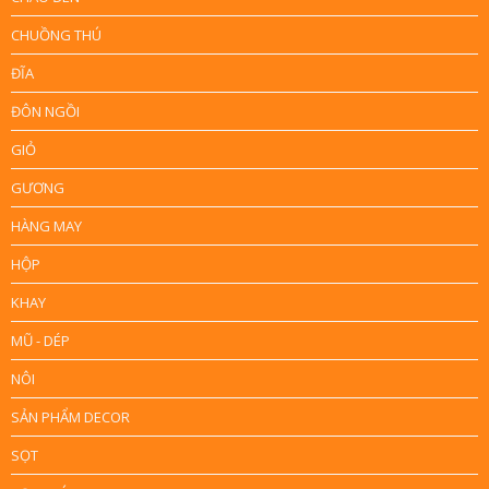
CHUỒNG THÚ
ĐĨA
ĐÔN NGỒI
GIỎ
GƯƠNG
HÀNG MAY
HỘP
KHAY
MŨ - DÉP
NÔI
SẢN PHẨM DECOR
SỌT