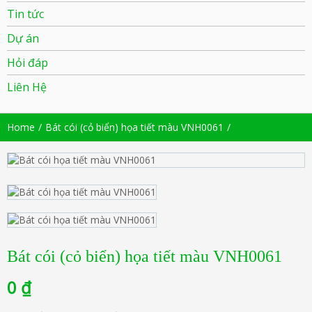
Tin tức
Dự án
Hỏi đáp
Liên Hệ
Home
Bát cói (cỏ biển) họa tiết màu VNH0061
Bát cói (cỏ biển) họa tiết màu VNH0061
0
₫