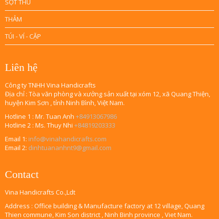
SỌT THÚ
THẢM
TÚI - VÍ - CẶP
Liên hệ
Công ty TNHH Vina Handicrafts
Địa chỉ : Tòa văn phòng và xưởng sản xuất tại xóm 12, xã Quang Thiện,
huyện Kim Sơn , tỉnh Ninh Bình, Việt Nam.
Hotline 1 : Mr. Tuan Anh
+84913067986
Hotline 2 : Ms. Thuy Nhi
+84819203333
Email 1:
info@vinahandicrafts.com
Email 2:
dinhtuananhnt9@gmail.com
Contact
Vina Handicrafts Co.,Ldt
Address : Office building & Manufacture factory at 12 village, Quang
Thien commune, Kim Son district , Ninh Binh province , Viet Nam.