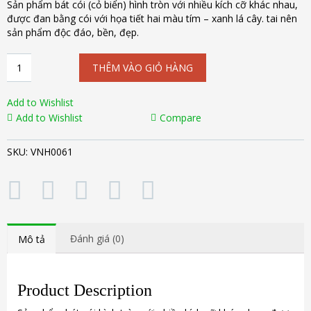
Sản phẩm bát cói (cỏ biển) hình tròn với nhiều kích cỡ khác nhau,
được đan bằng cói với họa tiết hai màu tím – xanh lá cây. tai nên
sản phẩm độc đáo, bền, đẹp.
Bát
THÊM VÀO GIỎ HÀNG
cói
(cỏ
biển)
Add to Wishlist
họa
Add to Wishlist
Compare
tiết
màu
SKU:
VNH0061
VNH0061
số
lượng
Đánh giá (0)
Mô tả
Product Description