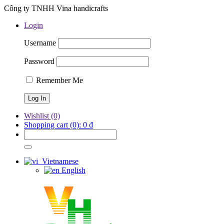
Công ty TNHH Vina handicrafts
Login
Username
Password
Remember Me
Wishlist
(0)
Shopping cart
(0):
0
₫
Vietnamese
English