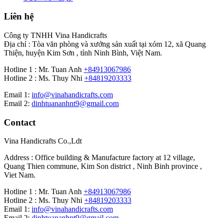
Liên hệ
Công ty TNHH Vina Handicrafts
Địa chỉ : Tòa văn phòng và xưởng sản xuất tại xóm 12, xã Quang
Thiện, huyện Kim Sơn , tỉnh Ninh Bình, Việt Nam.
Hotline 1 : Mr. Tuan Anh
+84913067986
Hotline 2 : Ms. Thuy Nhi
+84819203333
Email 1:
info@vinahandicrafts.com
Email 2:
dinhtuananhnt9@gmail.com
Contact
Vina Handicrafts Co.,Ldt
Address : Office building & Manufacture factory at 12 village,
Quang Thien commune, Kim Son district , Ninh Binh province ,
Viet Nam.
Hotline 1 : Mr. Tuan Anh
+84913067986
Hotline 2 : Ms. Thuy Nhi
+84819203333
Email 1:
info@vinahandicrafts.com
Email 2:
dinhtuananhnt9@gmail.com