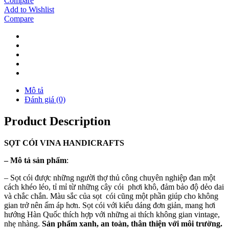
Compare
Add to Wishlist
Compare
Mô tả
Đánh giá (0)
Product Description
SỌT
CÓI
VINA
HANDICRAFTS
–
Mô tả sản phẩm
:
– Sọt cói được những người thợ thủ công chuyên nghiệp đan một
cách khéo léo, tỉ mỉ từ những cây cói phơi khô, đảm bảo độ dẻo dai
và chắc chắn. Màu sắc của sọt cói cũng một phần giúp cho không
gian trở nên ấm áp hơn. Sọt cói với kiểu dáng đơn giản, mang hơi
hướng Hàn Quốc thích hợp với những ai thích không gian vintage,
nhẹ nhàng.
Sản phẩm xanh, an toàn, thân thiện với môi trường.