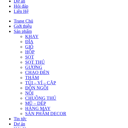
Dự án
Hỏi đáp
Liên Hệ
Trang Chủ
Giới thiệu
Sản phẩm
KHAY
ĐĨA
GIỎ
HỘP
SỌT
SỌT THÚ
GƯƠNG
CHAO ĐÈN
THẢM
TÚI – VÍ – CẶP
ĐÔN NGỒI
NÔI
CHUỒNG THÚ
MŨ – DÉP
HÀNG MAY
SẢN PHẨM DECOR
Tin tức
Dự án