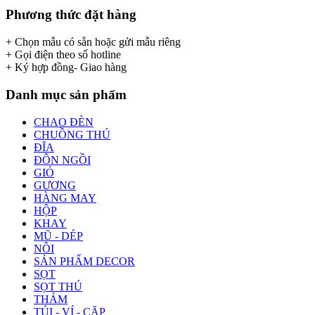
Phương thức đặt hàng
+ Chọn mẫu có sẵn hoặc gửi mẫu riêng
+ Gọi điện theo số hotline
+ Ký hợp đồng- Giao hàng
Danh mục sản phẩm
CHAO ĐÈN
CHUỒNG THÚ
ĐĨA
ĐÔN NGỒI
GIỎ
GƯƠNG
HÀNG MAY
HỘP
KHAY
MŨ - DÉP
NÔI
SẢN PHẨM DECOR
SỌT
SỌT THÚ
THẢM
TÚI - VÍ - CẶP