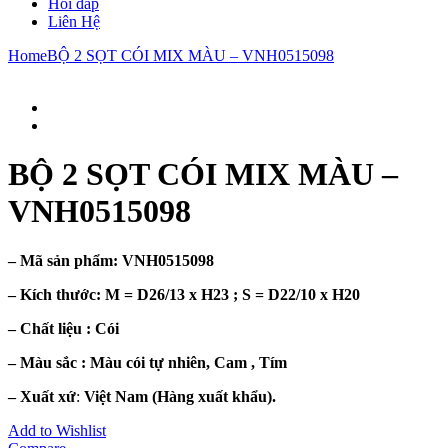
Hỏi đáp
Liên Hệ
Home
BỘ 2 SỌT CÓI MIX MÀU – VNH0515098
BỘ 2 SỌT CÓI MIX MÀU –
VNH0515098
– Mã sản phẩm:
VNH0515098
– Kích thước: M =
D26/13 x H23 ; S = D22/10 x H20
– Chất liệu : Cói
– Màu sắc :
Màu cói tự nhiên, Cam , Tím
– Xuất xứ
:
Việt Nam (Hàng xuất khẩu).
Add to Wishlist