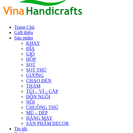
Trang Chủ
Giới thiệu
Sản phẩm
KHAY
ĐĨA
GIỎ
HỘP
SỌT
SỌT THÚ
GƯƠNG
CHAO ĐÈN
THẢM
TÚI – VÍ – CẶP
ĐÔN NGỒI
NÔI
CHUỒNG THÚ
MŨ – DÉP
HÀNG MAY
SẢN PHẨM DECOR
Tin tức