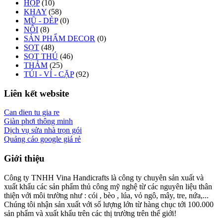
HỘP
(10)
KHAY
(58)
MŨ - DÉP
(0)
NÔI
(8)
SẢN PHẨM DECOR
(0)
SỌT
(48)
SỌT THÚ
(46)
THẢM
(25)
TÚI - VÍ - CẶP
(92)
Liên kết website
Can dien tu gia re
Giàn phơi thông minh
Dịch vụ sửa nhà trọn gói
Quảng cáo google giá rẻ
Giới thiệu
Công ty TNHH Vina Handicrafts là công ty chuyên sản xuất và
xuất khẩu các sản phẩm thủ công mỹ nghệ từ các nguyên liệu thân
thiện với môi trường như : cói , bèo , lúa, vỏ ngô, mây, tre, nứa,...
Chúng tôi nhận sản xuất với số lượng lớn từ hàng chục tới 100.000
sản phẩm và xuất khẩu trên các thị trường trên thế giới!